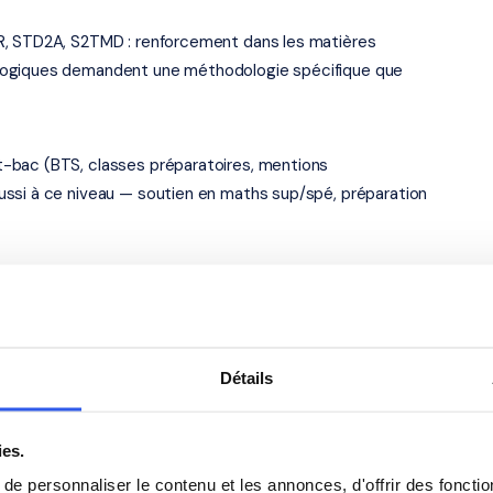
R, STD2A, S2TMD : renforcement dans les matières
logiques demandent une méthodologie spécifique que
-bac (BTS, classes préparatoires, mentions
ussi à ce niveau — soutien en maths sup/spé, préparation
— académie de Nice
Toulon (83000). Notre organisme partenaire certifié
 ouvrent droit au
crédit d'impôt de 50%
sur les cours à
Détails
s élèves du Lycée Marie France
ies.
e personnaliser le contenu et les annonces, d'offrir des fonctio