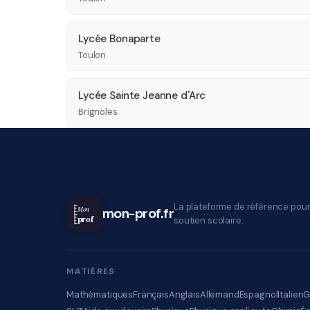
Lycée Bonaparte
Toulon
Lycée Sainte Jeanne d'Arc
Brignoles
La plateforme de référence pour
Mon
mon-prof.fr
prof
soutien scolaire.
MATIÈRES
Mathématiques
Français
Anglais
Allemand
Espagnol
Italien
G