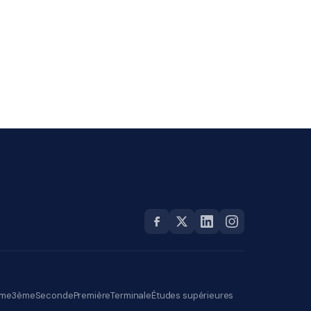
me
3ème
Seconde
Première
Terminale
Études supérieures