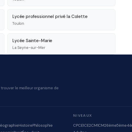
Lycée professionnel privé la Colette
Toulon
Lycée Sainte-Marie
La Seyne-sur-Mer
 trouver le meilleur organisme de
NIVEAUX
éographie
Histoire
Philosophie
CP
CE1
CE2
CM1
CM2
6ème
5ème
4è