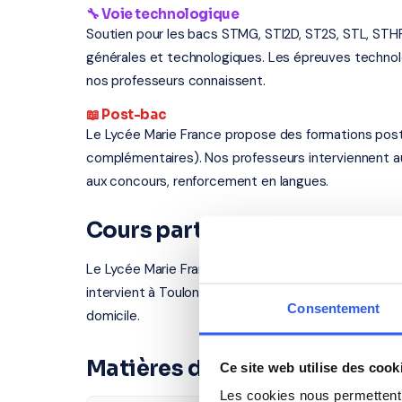
🔧 Voie technologique
Soutien pour les bacs STMG, STI2D, ST2S, STL, STH
générales et technologiques. Les épreuves techno
nos professeurs connaissent.
📖 Post-bac
Le Lycée Marie France propose des formations post
complémentaires). Nos professeurs interviennent a
aux concours, renforcement en langues.
Cours particuliers à Toulon 
Le Lycée Marie France se situe au 20 rue Danton, à 
intervient à Toulon et dans les villes proches. Tous
Consentement
domicile.
Matières disponibles pour le
Ce site web utilise des cook
Les cookies nous permettent d