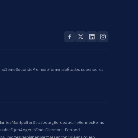
me
3ème
Seconde
Première
Terminale
Études supérieures
Nantes
Montpellier
Strasbourg
Bordeaux
Lille
Rennes
Reims
noble
Dijon
Angers
Nîmes
Clermont-Ferrand
ens
Limoges
Perpignan
Metz
Besançon
Orléans
Rouen