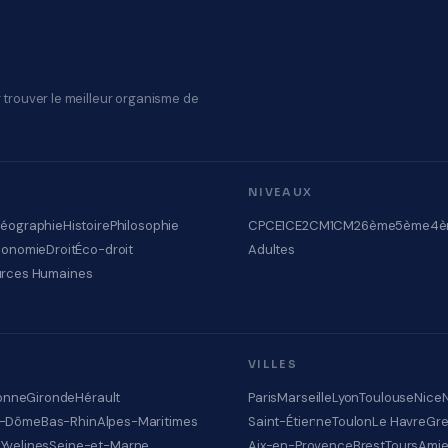
 trouver le meilleur organisme de
NIVEAUX
éographie
Histoire
Philosophie
CP
CE1
CE2
CM1
CM2
6ème
5ème
4è
conomie
Droit
Éco-droit
Adultes
rces Humaines
VILLES
onne
Gironde
Hérault
Paris
Marseille
Lyon
Toulouse
Nice
e-Dôme
Bas-Rhin
Alpes-Maritimes
Saint-Étienne
Toulon
Le Havre
Gre
e
Yvelines
Seine-et-Marne
Aix-en-Provence
Brest
Tours
Ami