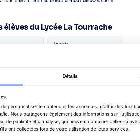
es. Tous ouvrent droit au
crédit d'impôt de 50%
sur les
s élèves du Lycée La Tourrache
Anglais
Philosophie
Détails
Espagnol
ies.
e personnaliser le contenu et les annonces, d'offrir des fonctio
rafic. Nous partageons également des informations sur l'utilisati
, de publicité et d'analyse, qui peuvent combiner celles-ci avec
ils ont collectées lors de votre utilisation de leurs services.