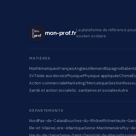
La plateforme de référence pour
Mon
mon-prof.fr
prof
soutien scolaire.
MATIÈRES
Mathématiques
Français
Anglais
Allemand
Espagnol
Italien
G
SVT
Aide aux devoirs
Physique
Physique appliquée
Chimie
É
Action commerciale
Marketing/Mercatique
Gestion
Ressou
Santé et action sociale
Sc. sanitaires et sociales
Autre
DÉPARTEMENTS
Nord
Pas-de-Calais
Bouches-du-Rhône
Rhône
Haute-Gar
Ille-et-Vilaine
Loire-Atlantique
Seine-Maritime
Isère
Puy-d
Hauts-de-Seine
Seine-Saint-Denis
Val-de-Marne
Essonn