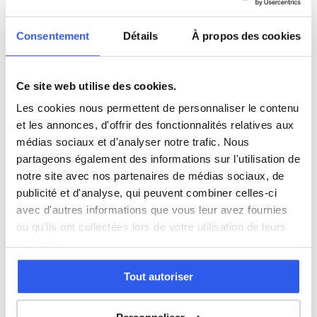
Histoire
Consentement
Détails
À propos des cookies
Économie
Ce site web utilise des cookies.
Espagnol
Les cookies nous permettent de personnaliser le contenu
et les annonces, d'offrir des fonctionnalités relatives aux
médias sociaux et d'analyser notre trafic. Nous
Allemand
partageons également des informations sur l'utilisation de
notre site avec nos partenaires de médias sociaux, de
Cours par niveau
publicité et d'analyse, qui peuvent combiner celles-ci
avec d'autres informations que vous leur avez fournies
Seconde
Première
Terminale
ou qu'ils ont collectées lors de votre utilisation de leurs
services.
Études supérieures
Tout autoriser
Tous les cours particuliers à Tarbes