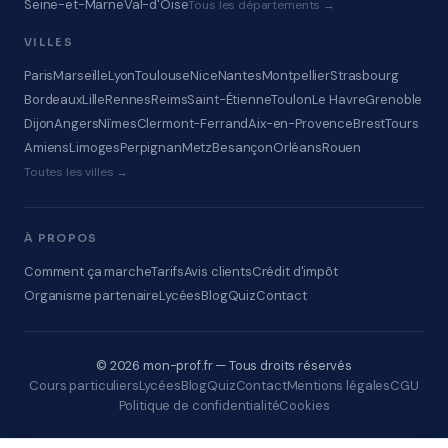
Seine-et-Marne
Val-d'Oise
Tous les départements →
VILLES
Paris
Marseille
Lyon
Toulouse
Nice
Nantes
Montpellier
Strasbourg
Bordeaux
Lille
Rennes
Reims
Saint-Étienne
Toulon
Le Havre
Grenoble
Dijon
Angers
Nîmes
Clermont-Ferrand
Aix-en-Provence
Brest
Tours
Amiens
Limoges
Perpignan
Metz
Besançon
Orléans
Rouen
Toutes les villes →
À PROPOS
Comment ça marche
Tarifs
Avis clients
Crédit d'impôt
Organisme partenaire
Lycées
Blog
Quiz
Contact
© 2026 mon-prof.fr — Tous droits réservés
Cours particuliers
Lycées
Blog
Quiz
Contact
Mentions légales
CGU
Politique de confidentialité
Cookies