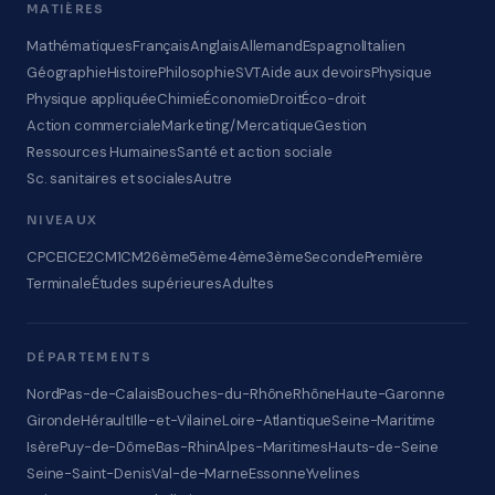
MATIÈRES
Mathématiques
Français
Anglais
Allemand
Espagnol
Italien
Géographie
Histoire
Philosophie
SVT
Aide aux devoirs
Physique
Physique appliquée
Chimie
Économie
Droit
Éco-droit
Action commerciale
Marketing/Mercatique
Gestion
Ressources Humaines
Santé et action sociale
Sc. sanitaires et sociales
Autre
NIVEAUX
CP
CE1
CE2
CM1
CM2
6ème
5ème
4ème
3ème
Seconde
Première
Terminale
Études supérieures
Adultes
DÉPARTEMENTS
Nord
Pas-de-Calais
Bouches-du-Rhône
Rhône
Haute-Garonne
Gironde
Hérault
Ille-et-Vilaine
Loire-Atlantique
Seine-Maritime
Isère
Puy-de-Dôme
Bas-Rhin
Alpes-Maritimes
Hauts-de-Seine
Seine-Saint-Denis
Val-de-Marne
Essonne
Yvelines