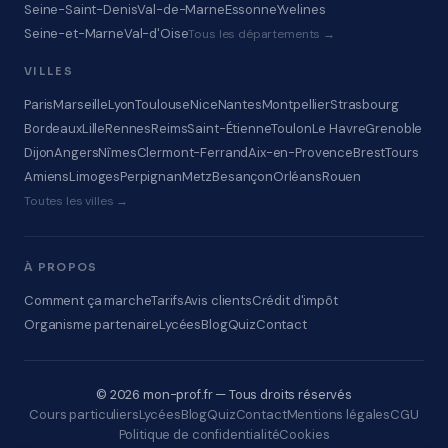
Seine-Saint-Denis
Val-de-Marne
Essonne
Yvelines
Seine-et-Marne
Val-d'Oise
Tous les départements →
VILLES
Paris
Marseille
Lyon
Toulouse
Nice
Nantes
Montpellier
Strasbourg
Bordeaux
Lille
Rennes
Reims
Saint-Étienne
Toulon
Le Havre
Grenoble
Dijon
Angers
Nîmes
Clermont-Ferrand
Aix-en-Provence
Brest
Tours
Amiens
Limoges
Perpignan
Metz
Besançon
Orléans
Rouen
Toutes les villes →
À PROPOS
Comment ça marche
Tarifs
Avis clients
Crédit d'impôt
Organisme partenaire
Lycées
Blog
Quiz
Contact
© 2026 mon-prof.fr — Tous droits réservés
Cours particuliers
Lycées
Blog
Quiz
Contact
Mentions légales
CGU
Politique de confidentialité
Cookies