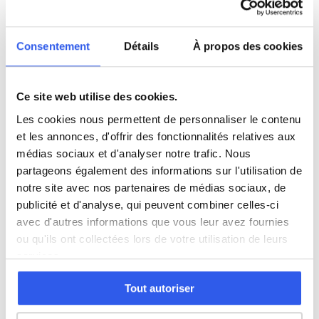
Consentement
Détails
À propos des cookies
⭐
264+ familles accompagnées à Tarbes
Ce site web utilise des cookies.
Note moyenne de 4.8/5. Notre organisme partenaire
intervient à domicile à Tarbes et alentours.
Les cookies nous permettent de personnaliser le contenu
et les annonces, d'offrir des fonctionnalités relatives aux
Rejoindre ces familles →
médias sociaux et d'analyser notre trafic. Nous
partageons également des informations sur l'utilisation de
notre site avec nos partenaires de médias sociaux, de
Villes proches de Tarbes
publicité et d'analyse, qui peuvent combiner celles-ci
avec d'autres informations que vous leur avez fournies
ou qu'ils ont collectées lors de votre utilisation de leurs
Physique à Lourdes (65)
services.
Physique à Aureilhan (65)
Tout autoriser