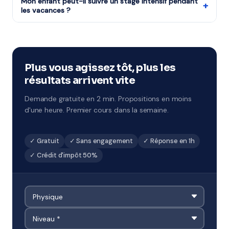
Terminale, études supérieures et adultes.
Mon enfant peut-il suivre un stage intensif pendant
+
les vacances ?
Notre organisme partenaire organise des stages
intensifs à chaque période de vacances. Format 1h à 2h
par jour sur 5 jours, avec un objectif de progression
ciblé. À Tarbes et environs.
Plus vous agissez tôt, plus les
résultats arrivent vite
Demande gratuite en 2 min. Propositions en moins
d'une heure. Premier cours dans la semaine.
✓ Gratuit
✓ Sans engagement
✓ Réponse en 1h
✓ Crédit d'impôt 50%