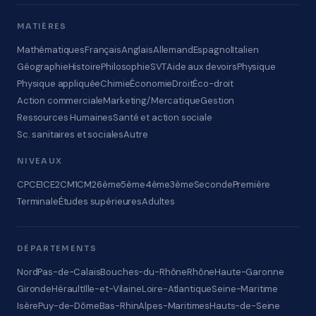
MATIÈRES
Mathématiques
Français
Anglais
Allemand
Espagnol
Italien
Géographie
Histoire
Philosophie
SVT
Aide aux devoirs
Physique
Physique appliquée
Chimie
Économie
Droit
Éco-droit
Action commerciale
Marketing/Mercatique
Gestion
Ressources Humaines
Santé et action sociale
Sc. sanitaires et sociales
Autre
NIVEAUX
CP
CE1
CE2
CM1
CM2
6ème
5ème
4ème
3ème
Seconde
Première
Terminale
Études supérieures
Adultes
DÉPARTEMENTS
Nord
Pas-de-Calais
Bouches-du-Rhône
Rhône
Haute-Garonne
Gironde
Hérault
Ille-et-Vilaine
Loire-Atlantique
Seine-Maritime
Isère
Puy-de-Dôme
Bas-Rhin
Alpes-Maritimes
Hauts-de-Seine