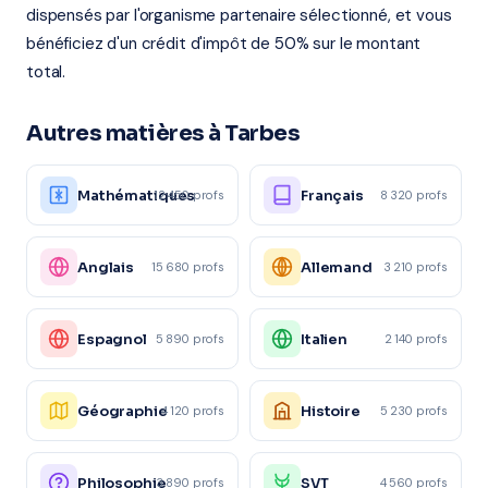
dispensés par l'organisme partenaire sélectionné, et vous
bénéficiez d'un crédit d'impôt de 50% sur le montant
total.
Autres matières à Tarbes
Mathématiques
Français
12 450 profs
8 320 profs
Anglais
Allemand
15 680 profs
3 210 profs
Espagnol
Italien
5 890 profs
2 140 profs
Géographie
Histoire
4 120 profs
5 230 profs
Philosophie
SVT
3 890 profs
4 560 profs