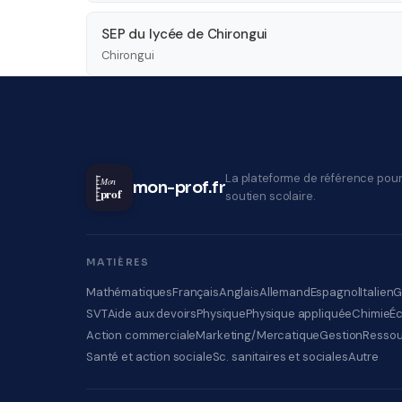
SEP du lycée de Chirongui
Chirongui
La plateforme de référence pour
Mon
mon-prof.fr
prof
soutien scolaire.
MATIÈRES
Mathématiques
Français
Anglais
Allemand
Espagnol
Italien
G
SVT
Aide aux devoirs
Physique
Physique appliquée
Chimie
É
Action commerciale
Marketing/Mercatique
Gestion
Ressou
Santé et action sociale
Sc. sanitaires et sociales
Autre