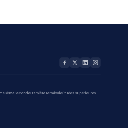
me
3ème
Seconde
Première
Terminale
Études supérieures