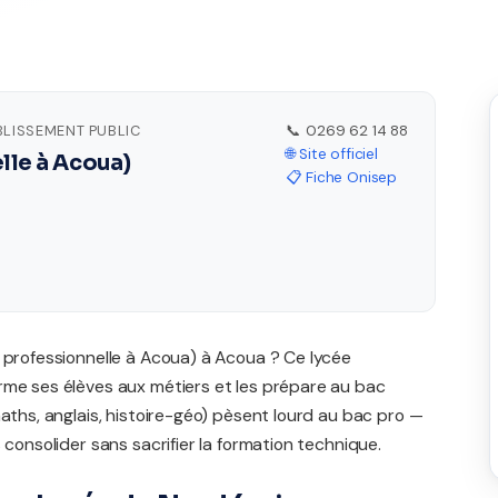
BLISSEMENT PUBLIC
📞 0269 62 14 88
🌐 Site officiel
lle à Acoua)
📋 Fiche Onisep
 professionnelle à Acoua) à Acoua ? Ce lycée
rme ses élèves aux métiers et les prépare au bac
maths, anglais, histoire-géo) pèsent lourd au bac pro —
 consolider sans sacrifier la formation technique.