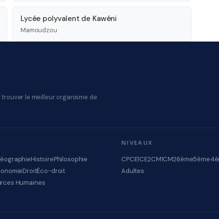
Lycée polyvalent de Kawéni
Mamoudzou
 trouver le meilleur organisme de
NIVEAUX
éographie
Histoire
Philosophie
CP
CE1
CE2
CM1
CM2
6ème
5ème
4è
conomie
Droit
Éco-droit
Adultes
rces Humaines