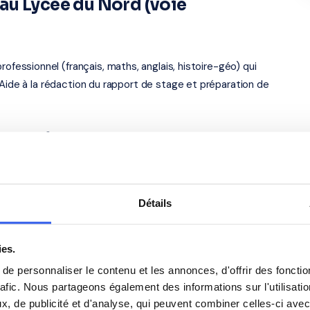
au Lycée du Nord (voie
ssionnel (français, maths, anglais, histoire-géo) qui
 Aide à la rédaction du rapport de stage et préparation de
— académie de Mayotte
situe au 1 rue du collège, à Acoua (97630). Notre
 et alentours. Tous ouvrent droit au
crédit d'impôt de
Détails
s élèves du Lycée du Nord (voie
ies.
e personnaliser le contenu et les annonces, d'offrir des fonctio
rafic. Nous partageons également des informations sur l'utilisati
, de publicité et d'analyse, qui peuvent combiner celles-ci avec
Anglais