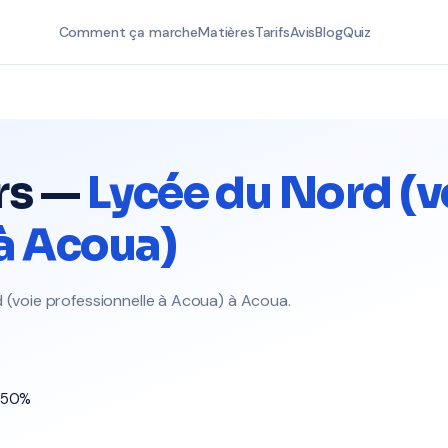
Comment ça marche
Matières
Tarifs
Avis
Blog
Quiz
rs —
Lycée du Nord (v
 à Acoua)
d (voie professionnelle à Acoua) à Acoua.
t 50%