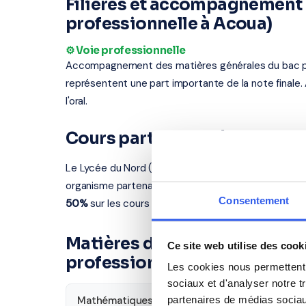
Filières et accompagnement 
professionnelle à Acoua)
⚙️ Voie professionnelle
Accompagnement des matières générales du bac profe
représentent une part importante de la note finale.
l'oral.
Cours particuliers à Acoua 
Le Lycée du Nord (voie professionnelle à Acoua) se 
organisme partenaire se déplace chez vous à Acoua
Consentement
50%
sur les cours à domicile.
Matières disponibles pour le
Ce site web utilise des cook
professionnelle à Acoua)
Les cookies nous permettent d
sociaux et d'analyser notre t
partenaires de médias sociaux
Mathématiques
Français