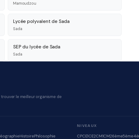
Mamoudzou
Lycée polyvalent de Sada
Sada
SEP du lycée de Sada
Sada
 trouver le meilleur organisme de
NIVEAUX
éographie
Histoire
Philosophie
CP
CE1
CE2
CM1
CM2
6ème
5ème
4è