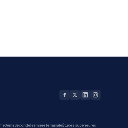
me
3ème
Seconde
Première
Terminale
Études supérieures