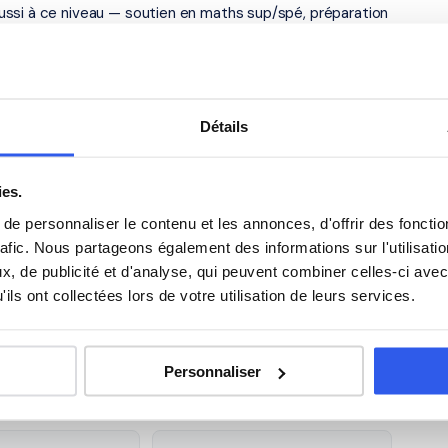
ussi à ce niveau — soutien en maths sup/spé, préparation
dzou — académie de Mayotte
Détails
de la SPPM, à Mamoudzou (97600). Notre organisme
es villes proches. Tous ouvrent droit au
crédit d'impôt
ies.
e personnaliser le contenu et les annonces, d'offrir des fonctio
s élèves du Lycée polyvalent de
rafic. Nous partageons également des informations sur l'utilisati
, de publicité et d'analyse, qui peuvent combiner celles-ci avec
ils ont collectées lors de votre utilisation de leurs services.
Anglais
Personnaliser
Philosophie