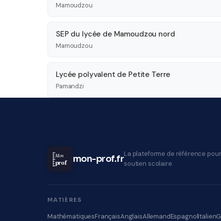
Mamoudzou
SEP du lycée de Mamoudzou nord
Mamoudzou
Lycée polyvalent de Petite Terre
Pamandzi
La plateforme de référence pour
Mon
mon-prof.fr
prof
soutien scolaire.
MATIÈRES
Mathématiques
Français
Anglais
Allemand
Espagnol
Italien
G