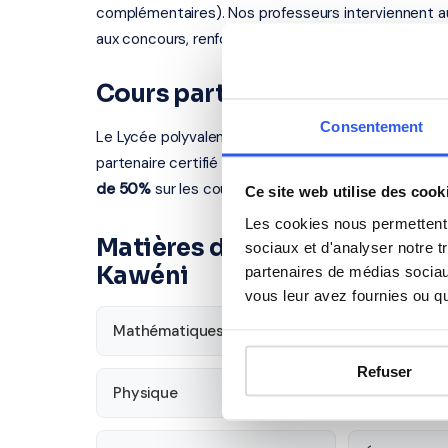
complémentaires). Nos professeurs interviennent a
aux concours, renforcement en langues.
Cours particuliers à Mamou
Consentement
Le Lycée polyvalent de Kawéni se situe au Route 
partenaire certifié intervient à Mamoudzou et dans l
de 50%
sur les cours à domicile.
Ce site web utilise des cook
Les cookies nous permettent d
Matières disponibles pour le
sociaux et d'analyser notre t
Kawéni
partenaires de médias sociaux
vous leur avez fournies ou qu'
Mathématiques
Français
Refuser
Physique
SVT