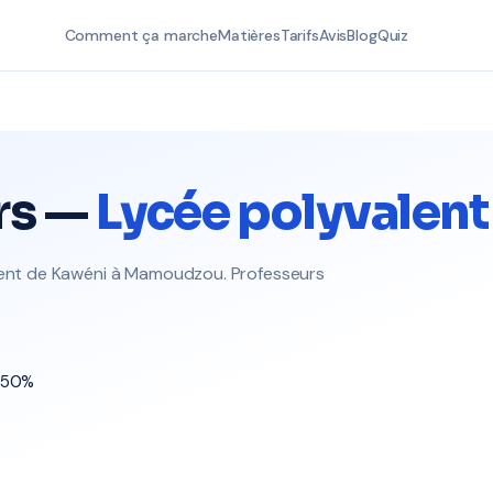
Comment ça marche
Matières
Tarifs
Avis
Blog
Quiz
rs —
Lycée polyvalent
alent de Kawéni à Mamoudzou. Professeurs
t 50%