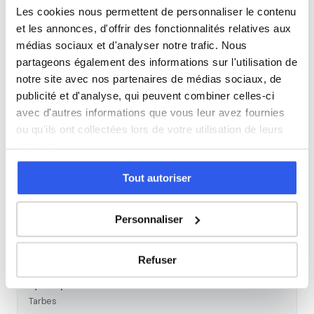
Les cookies nous permettent de personnaliser le contenu
et les annonces, d'offrir des fonctionnalités relatives aux
Histoire
médias sociaux et d'analyser notre trafic. Nous
partageons également des informations sur l'utilisation de
Cours par niveau
notre site avec nos partenaires de médias sociaux, de
publicité et d'analyse, qui peuvent combiner celles-ci
avec d'autres informations que vous leur avez fournies
Seconde
Première
Terminale
ou qu'ils ont collectées lors de votre utilisation de leurs
Études supérieures
services.
Tout autoriser
Autres lycées à proximité
Personnaliser
Lycée général et technologique La Serre de Sarsan
Lourdes
Refuser
Lycée professionnel Lautréamont
Tarbes