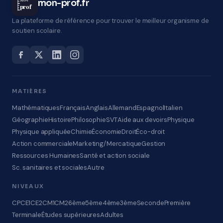
mon-prof.fr
prof
La plateforme de référence pour trouver le meilleur organisme de
soutien scolaire.
MATIÈRES
Mathématiques
Français
Anglais
Allemand
Espagnol
Italien
Géographie
Histoire
Philosophie
SVT
Aide aux devoirs
Physique
Physique appliquée
Chimie
Économie
Droit
Éco-droit
Action commerciale
Marketing/Mercatique
Gestion
Ressources Humaines
Santé et action sociale
Sc. sanitaires et sociales
Autre
NIVEAUX
CP
CE1
CE2
CM1
CM2
6ème
5ème
4ème
3ème
Seconde
Première
Terminale
Études supérieures
Adultes