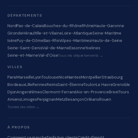
DÉPARTEMENTS
Nord
Pas-de-Calais
Bouches-du-Rhône
Rhône
Haute-Garonne
Gironde
Hérault
Ille-et-Vilaine
Loire-Atlantique
Seine-Maritime
Isère
Puy-de-Dôme
Bas-Rhin
Alpes-Maritimes
Hauts-de-Seine
Seine-Saint-Denis
Val-de-Marne
Essonne
Yvelines
Seine-et-Marne
Val-d'Oise
Tous les départements →
VILLES
Paris
Marseille
Lyon
Toulouse
Nice
Nantes
Montpellier
Strasbourg
Bordeaux
Lille
Rennes
Reims
Saint-Étienne
Toulon
Le Havre
Grenoble
Dijon
Angers
Nîmes
Clermont-Ferrand
Aix-en-Provence
Brest
Tours
Amiens
Limoges
Perpignan
Metz
Besançon
Orléans
Rouen
Toutes les villes →
À PROPOS
Comment ça marche
Tarifs
Avis clients
Crédit d'impôt