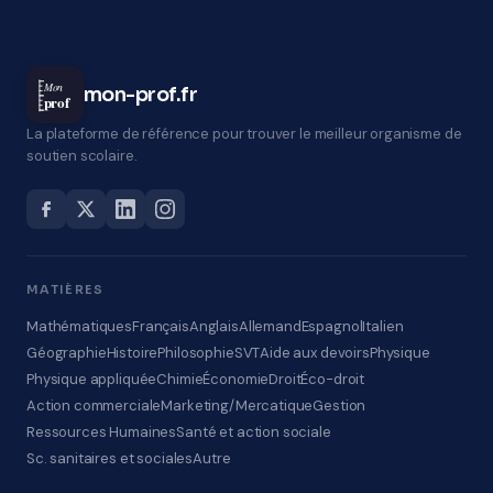
Mon
mon-prof.fr
prof
La plateforme de référence pour trouver le meilleur organisme de
soutien scolaire.
MATIÈRES
Mathématiques
Français
Anglais
Allemand
Espagnol
Italien
Géographie
Histoire
Philosophie
SVT
Aide aux devoirs
Physique
Physique appliquée
Chimie
Économie
Droit
Éco-droit
Action commerciale
Marketing/Mercatique
Gestion
Ressources Humaines
Santé et action sociale
Sc. sanitaires et sociales
Autre