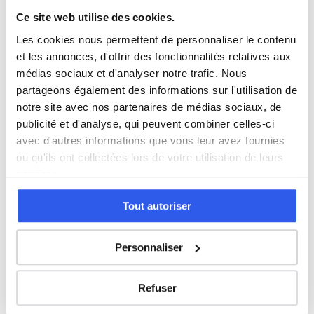
Histoire
Ce site web utilise des cookies.
Les cookies nous permettent de personnaliser le contenu
Cours par niveau
et les annonces, d'offrir des fonctionnalités relatives aux
médias sociaux et d'analyser notre trafic. Nous
Seconde
Première
Terminale
partageons également des informations sur l'utilisation de
notre site avec nos partenaires de médias sociaux, de
Études supérieures
publicité et d'analyse, qui peuvent combiner celles-ci
avec d'autres informations que vous leur avez fournies
ou qu'ils ont collectées lors de votre utilisation de leurs
Tous les cours particuliers à Besançon
services.
Découvrez l'ensemble de notre offre à Besançon :
Voir
Tout autoriser
tous les cours à Besançon →
Autres lycées à proximité
Personnaliser
Lycée polyvalent Jules Haag
Refuser
Besançon