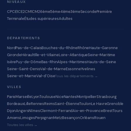
NIVEAUX
CP
CE1
CE2
CM1
CM2
6ème
5ème
4ème
3ème
Seconde
Première
Terminale
Études supérieures
Adultes
DÉPARTEMENTS
Nord
Pas-de-Calais
Bouches-du-Rhône
Rhône
Haute-Garonne
Gironde
Hérault
Ille-et-Vilaine
Loire-Atlantique
Seine-Maritime
Isère
Puy-de-Dôme
Bas-Rhin
Alpes-Maritimes
Hauts-de-Seine
Seine-Saint-Denis
Val-de-Marne
Essonne
Yvelines
Seine-et-Marne
Val-d'Oise
Tous les départements →
VILLES
Paris
Marseille
Lyon
Toulouse
Nice
Nantes
Montpellier
Strasbourg
Bordeaux
Lille
Rennes
Reims
Saint-Étienne
Toulon
Le Havre
Grenoble
Dijon
Angers
Nîmes
Clermont-Ferrand
Aix-en-Provence
Brest
Tours
Amiens
Limoges
Perpignan
Metz
Besançon
Orléans
Rouen
Toutes les villes →