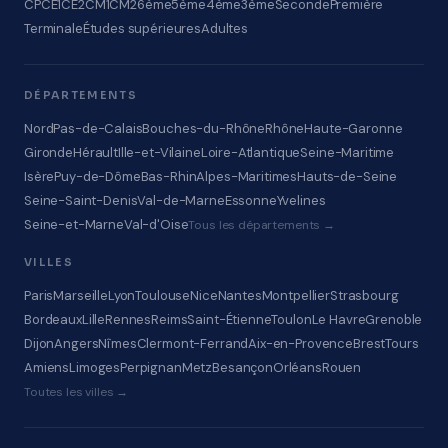
CP
CE1
CE2
CM1
CM2
6ème
5ème
4ème
3ème
Seconde
Première
Terminale
Études supérieures
Adultes
DÉPARTEMENTS
Nord
Pas-de-Calais
Bouches-du-Rhône
Rhône
Haute-Garonne
Gironde
Hérault
Ille-et-Vilaine
Loire-Atlantique
Seine-Maritime
Isère
Puy-de-Dôme
Bas-Rhin
Alpes-Maritimes
Hauts-de-Seine
Seine-Saint-Denis
Val-de-Marne
Essonne
Yvelines
Seine-et-Marne
Val-d'Oise
Tous les départements →
VILLES
Paris
Marseille
Lyon
Toulouse
Nice
Nantes
Montpellier
Strasbourg
Bordeaux
Lille
Rennes
Reims
Saint-Étienne
Toulon
Le Havre
Grenoble
Dijon
Angers
Nîmes
Clermont-Ferrand
Aix-en-Provence
Brest
Tours
Amiens
Limoges
Perpignan
Metz
Besançon
Orléans
Rouen
Toutes les villes →