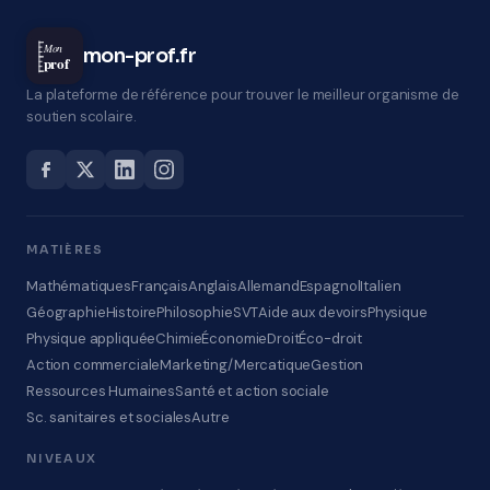
Mon
mon-prof.fr
prof
La plateforme de référence pour trouver le meilleur organisme de
soutien scolaire.
MATIÈRES
Mathématiques
Français
Anglais
Allemand
Espagnol
Italien
Géographie
Histoire
Philosophie
SVT
Aide aux devoirs
Physique
Physique appliquée
Chimie
Économie
Droit
Éco-droit
Action commerciale
Marketing/Mercatique
Gestion
Ressources Humaines
Santé et action sociale
Sc. sanitaires et sociales
Autre
NIVEAUX