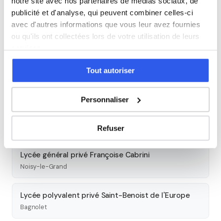
notre site avec nos partenaires de médias sociaux, de
publicité et d'analyse, qui peuvent combiner celles-ci
Seconde
Première
Terminale
avec d'autres informations que vous leur avez fournies
ou qu'ils ont collectées lors de votre utilisation de leurs
Autres lycées à proximité
services.
Tout autoriser
Lycée professionnel privé Jeanne la Lorraine
Le Raincy
Personnaliser
Lycée général privé Saint-Louis Sainte-Clotilde
Le Raincy
Refuser
Lycée général privé Françoise Cabrini
Noisy-le-Grand
Lycée polyvalent privé Saint-Benoist de l'Europe
Bagnolet