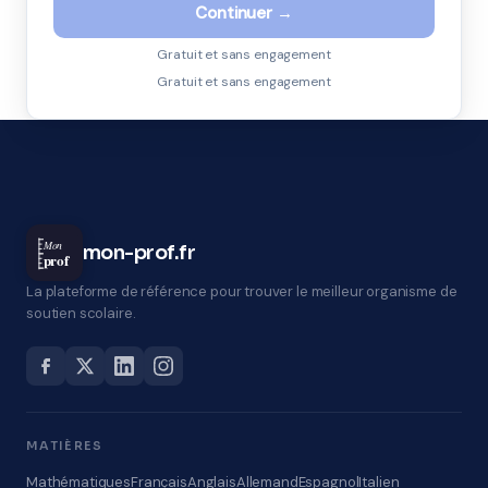
Continuer →
Gratuit et sans engagement
Gratuit et sans engagement
Mon
mon-prof.fr
prof
La plateforme de référence pour trouver le meilleur organisme de
soutien scolaire.
MATIÈRES
Mathématiques
Français
Anglais
Allemand
Espagnol
Italien