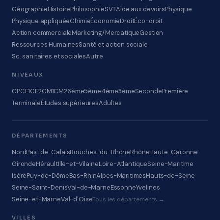
Géographie
Histoire
Philosophie
SVT
Aide aux devoirs
Physique
Physique appliquée
Chimie
Économie
Droit
Éco-droit
Action commerciale
Marketing/Mercatique
Gestion
Ressources Humaines
Santé et action sociale
Sc. sanitaires et sociales
Autre
NIVEAUX
CP
CE1
CE2
CM1
CM2
6ème
5ème
4ème
3ème
Seconde
Première
Terminale
Études supérieures
Adultes
DÉPARTEMENTS
Nord
Pas-de-Calais
Bouches-du-Rhône
Rhône
Haute-Garonne
Gironde
Hérault
Ille-et-Vilaine
Loire-Atlantique
Seine-Maritime
Isère
Puy-de-Dôme
Bas-Rhin
Alpes-Maritimes
Hauts-de-Seine
Seine-Saint-Denis
Val-de-Marne
Essonne
Yvelines
Seine-et-Marne
Val-d'Oise
Tous les départements →
VILLES