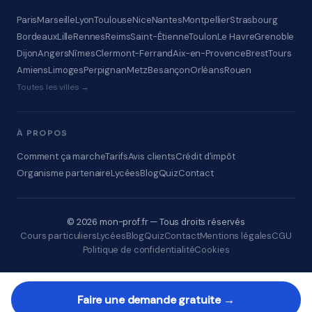
Paris
Marseille
Lyon
Toulouse
Nice
Nantes
Montpellier
Strasbourg
Bordeaux
Lille
Rennes
Reims
Saint-Étienne
Toulon
Le Havre
Grenoble
Dijon
Angers
Nîmes
Clermont-Ferrand
Aix-en-Provence
Brest
Tours
Amiens
Limoges
Perpignan
Metz
Besançon
Orléans
Rouen
Toutes les villes →
À PROPOS
Comment ça marche
Tarifs
Avis clients
Crédit d'impôt
Organisme partenaire
Lycées
Blog
Quiz
Contact
© 2026 mon-prof.fr — Tous droits réservés
Cours particuliers
Lycées
Blog
Quiz
Contact
Mentions légales
CGU
Politique de confidentialité
Cookies
Faire une demande gratuite →