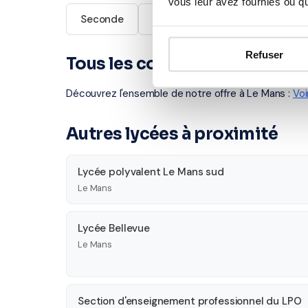
vous leur avez fournies ou qu'
Seconde
Première
Terminale
Refuser
Tous les cours particuliers à
Découvrez l'ensemble de notre offre à Le Mans :
Voi
Autres lycées à proximité
Lycée polyvalent Le Mans sud
Le Mans
Lycée Bellevue
Le Mans
Section d'enseignement professionnel du LPO