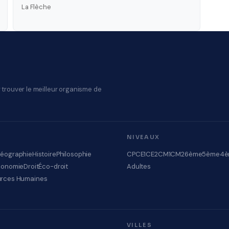
La Flèche
 trouver le meilleur organisme de
NIVEAUX
éographie
Histoire
Philosophie
CP
CE1
CE2
CM1
CM2
6ème
5ème
4è
conomie
Droit
Éco-droit
Adultes
rces Humaines
VILLES