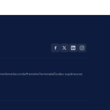
me
3ème
Seconde
Première
Terminale
Études supérieures