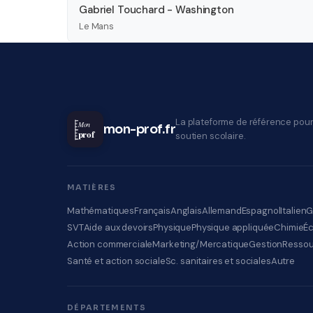
Gabriel Touchard - Washington
Le Mans
La plateforme de référence pour
Mon
mon-prof.fr
prof
soutien scolaire.
MATIÈRES
Mathématiques
Français
Anglais
Allemand
Espagnol
Italien
G
SVT
Aide aux devoirs
Physique
Physique appliquée
Chimie
É
Action commerciale
Marketing/Mercatique
Gestion
Ressou
Santé et action sociale
Sc. sanitaires et sociales
Autre
DÉPARTEMENTS