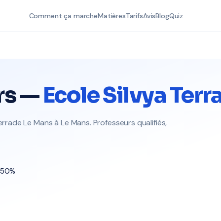
Comment ça marche
Matières
Tarifs
Avis
Blog
Quiz
rs —
Ecole Silvya Ter
Terrade Le Mans à Le Mans. Professeurs qualifiés,
t 50%