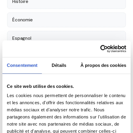
Histoire
Économie
Espagnol
Allemand
Consentement
Détails
À propos des cookies
Cours par niveau
Ce site web utilise des cookies.
Seconde
Première
Terminale
Les cookies nous permettent de personnaliser le contenu
et les annonces, d'offrir des fonctionnalités relatives aux
Tous les cours particuliers à Le Mans
médias sociaux et d'analyser notre trafic. Nous
partageons également des informations sur l'utilisation de
Découvrez l'ensemble de notre offre à Le Mans :
Voir tous
notre site avec nos partenaires de médias sociaux, de
les cours à Le Mans →
publicité et d'analyse, qui peuvent combiner celles-ci