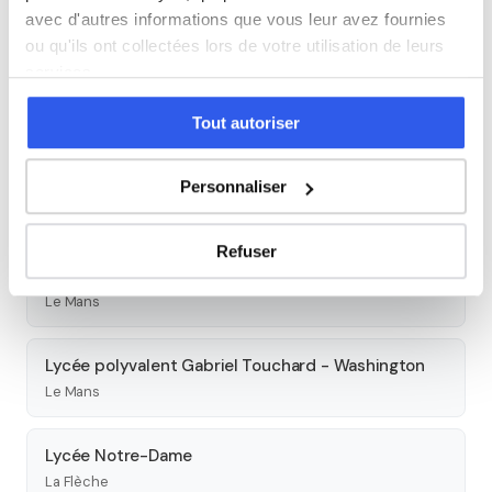
avec d'autres informations que vous leur avez fournies
Autres lycées à proximité
ou qu'ils ont collectées lors de votre utilisation de leurs
services.
Lycée polyvalent Le Mans sud
Le Mans
Tout autoriser
Lycée Notre-Dame
Personnaliser
Le Mans
Refuser
Lycée Bellevue
Le Mans
Lycée polyvalent Gabriel Touchard - Washington
Le Mans
Lycée Notre-Dame
La Flèche