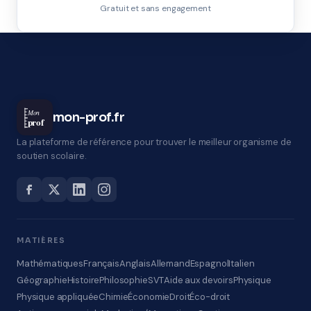
Gratuit et sans engagement
Mon
mon-prof.fr
prof
La plateforme de référence pour trouver le meilleur organisme de
soutien scolaire.
MATIÈRES
Mathématiques
Français
Anglais
Allemand
Espagnol
Italien
Géographie
Histoire
Philosophie
SVT
Aide aux devoirs
Physique
Physique appliquée
Chimie
Économie
Droit
Éco-droit