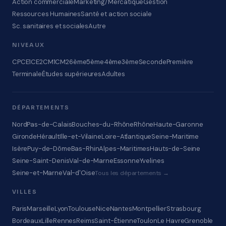
Action commerciale
Marketing/Mercatique
Gestion
Ressources Humaines
Santé et action sociale
Sc. sanitaires et sociales
Autre
NIVEAUX
CP
CE1
CE2
CM1
CM2
6ème
5ème
4ème
3ème
Seconde
Première
Terminale
Études supérieures
Adultes
DÉPARTEMENTS
Nord
Pas-de-Calais
Bouches-du-Rhône
Rhône
Haute-Garonne
Gironde
Hérault
Ille-et-Vilaine
Loire-Atlantique
Seine-Maritime
Isère
Puy-de-Dôme
Bas-Rhin
Alpes-Maritimes
Hauts-de-Seine
Seine-Saint-Denis
Val-de-Marne
Essonne
Yvelines
Seine-et-Marne
Val-d'Oise
Tous les départements →
VILLES
Paris
Marseille
Lyon
Toulouse
Nice
Nantes
Montpellier
Strasbourg
Bordeaux
Lille
Rennes
Reims
Saint-Étienne
Toulon
Le Havre
Grenoble