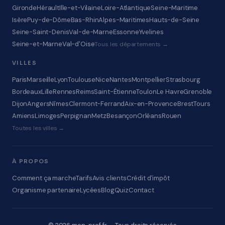
Gironde
Hérault
Ille-et-Vilaine
Loire-Atlantique
Seine-Maritime
Isère
Puy-de-Dôme
Bas-Rhin
Alpes-Maritimes
Hauts-de-Seine
Seine-Saint-Denis
Val-de-Marne
Essonne
Yvelines
Seine-et-Marne
Val-d'Oise
Tous les départements →
VILLES
Paris
Marseille
Lyon
Toulouse
Nice
Nantes
Montpellier
Strasbourg
Bordeaux
Lille
Rennes
Reims
Saint-Étienne
Toulon
Le Havre
Grenoble
Dijon
Angers
Nîmes
Clermont-Ferrand
Aix-en-Provence
Brest
Tours
Amiens
Limoges
Perpignan
Metz
Besançon
Orléans
Rouen
Toutes les villes →
À PROPOS
Comment ça marche
Tarifs
Avis clients
Crédit d'impôt
Organisme partenaire
Lycées
Blog
Quiz
Contact