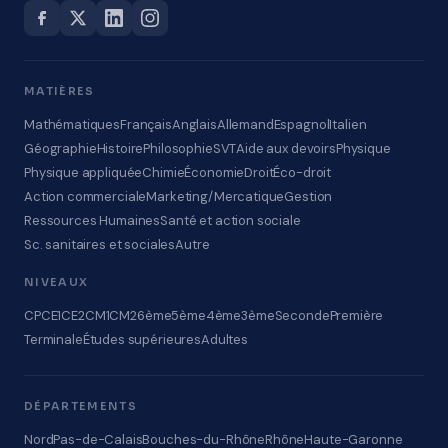
MATIÈRES
Mathématiques
Français
Anglais
Allemand
Espagnol
Italien
Géographie
Histoire
Philosophie
SVT
Aide aux devoirs
Physique
Physique appliquée
Chimie
Économie
Droit
Éco-droit
Action commerciale
Marketing/Mercatique
Gestion
Ressources Humaines
Santé et action sociale
Sc. sanitaires et sociales
Autre
NIVEAUX
CP
CE1
CE2
CM1
CM2
6ème
5ème
4ème
3ème
Seconde
Première
Terminale
Études supérieures
Adultes
DÉPARTEMENTS
Nord
Pas-de-Calais
Bouches-du-Rhône
Rhône
Haute-Garonne