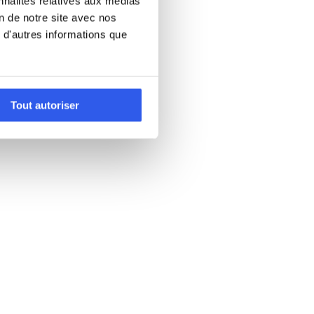
nnalités relatives aux médias
on de notre site avec nos
 d'autres informations que
Tout autoriser