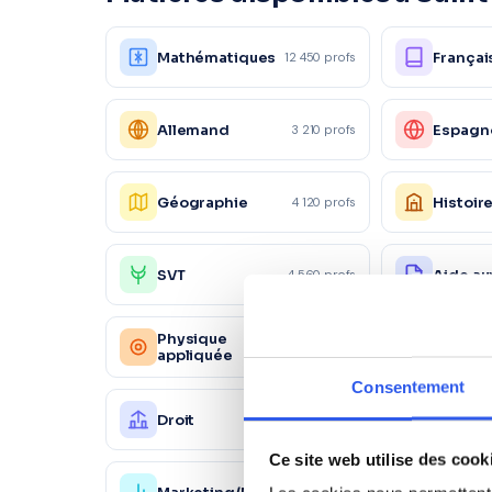
Mathématiques
Françai
12 450 profs
Allemand
Espagn
3 210 profs
Géographie
Histoir
4 120 profs
SVT
Aide au
4 560 profs
Physique
Chimie
2 340 profs
appliquée
Consentement
Droit
Éco-dro
2 890 profs
Ce site web utilise des cook
1 870 profs