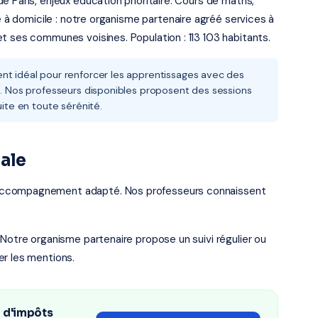
 Paris, enjeux éducation prioritaire. Cours de maths,
re à domicile : notre organisme partenaire agréé services à
t ses communes voisines. Population : 113 103 habitants.
nt idéal pour renforcer les apprentissages avec des
is. Nos professeurs disponibles proposent des sessions
uite en toute sérénité.
nale
accompagnement adapté. Nos professeurs connaissent
 Notre organisme partenaire propose un suivi régulier ou
er les mentions.
n d'impôts