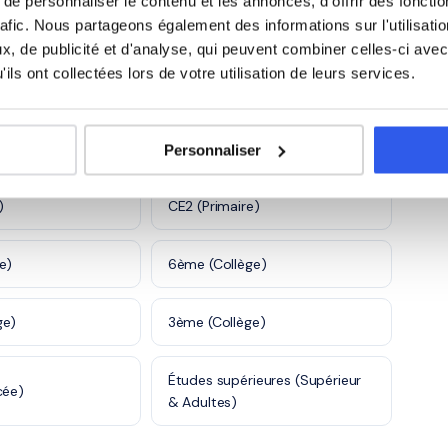
n
e personnaliser le contenu et les annonces, d'offrir des fonctio
sociale
rafic. Nous partageons également des informations sur l'utilisati
, de publicité et d'analyse, qui peuvent combiner celles-ci avec
5 600 profs
ils ont collectées lors de votre utilisation de leurs services.
is
Personnaliser
)
CE2 (Primaire)
e)
6ème (Collège)
ge)
3ème (Collège)
Études supérieures (Supérieur
cée)
& Adultes)