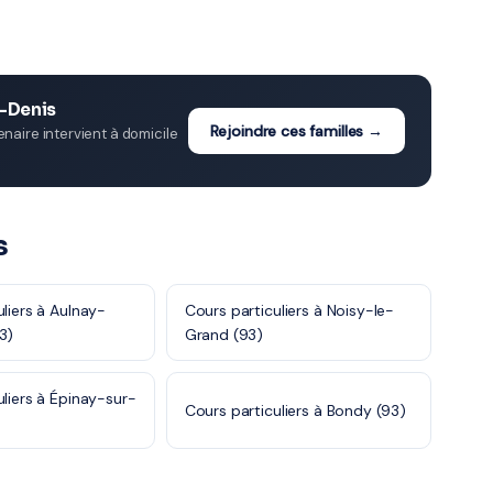
t-Denis
Rejoindre ces familles →
aire intervient à domicile
s
liers à Aulnay-
Cours particuliers à Noisy-le-
3)
Grand (93)
uliers à Épinay-sur-
Cours particuliers à Bondy (93)