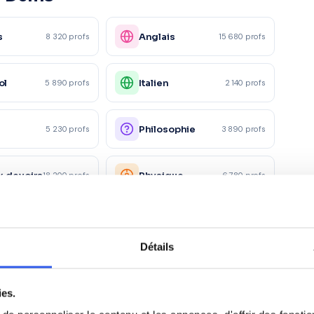
s
Anglais
8 320 profs
15 680 profs
ol
Italien
5 890 profs
2 140 profs
e
Philosophie
5 230 profs
3 890 profs
x devoirs
Physique
18 200 profs
6 780 profs
Économie
4 150 profs
4 120 profs
Détails
Action
it
1 560 profs
1 230 profs
commerciale
ies.
Santé et action
2 450 profs
980 profs