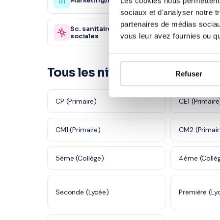
Marketing/Mercatique
Gestio
Les cookies nous permettent d
sociaux et d'analyser notre t
partenaires de médias sociaux
Sc. sanitaires et
Autre
870 profs
vous leur avez fournies ou qu'
sociales
Tous les niveaux à Saint-Den
Refuser
CP (Primaire)
CE1 (Primaire
CM1 (Primaire)
CM2 (Primair
5ème (Collège)
4ème (Collè
Seconde (Lycée)
Première (Ly