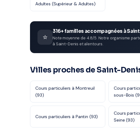
Adultes (Supérieur & Adultes)
316+ familles accompagnées à Sain
⭐
Note moyenne de 4.8/5. Notre organisme parten
à Saint-Denis et alentours.
Villes proches de Saint-Deni
Cours particuliers à Montreuil
Cours particu
(93)
sous-Bois (9
Cours partic
Cours particuliers à Pantin (93)
Seine (93)