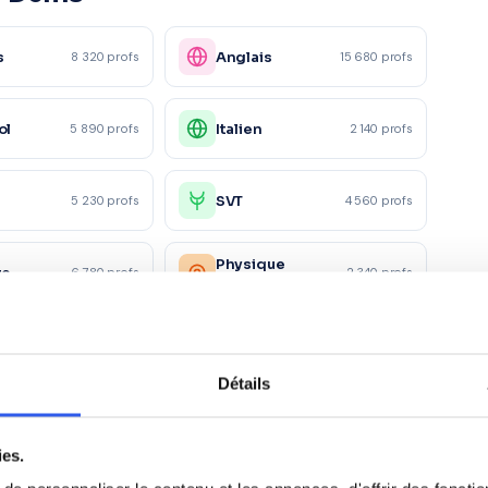
s
Anglais
8 320 profs
15 680 profs
ol
Italien
5 890 profs
2 140 profs
e
SVT
5 230 profs
4 560 profs
Physique
ue
6 780 profs
2 340 profs
appliquée
ie
Éco-droit
4 120 profs
1 560 profs
Détails
ing/Mercatique
Gestion
1 870 profs
2 450 profs
ies.
taires et
870 profs
5 600 profs