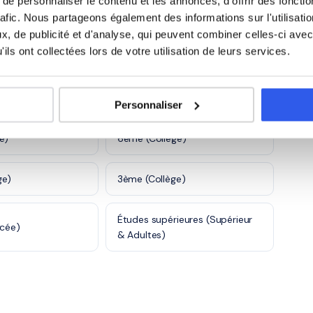
Autre
e personnaliser le contenu et les annonces, d'offrir des fonctio
s
rafic. Nous partageons également des informations sur l'utilisati
, de publicité et d'analyse, qui peuvent combiner celles-ci avec
ils ont collectées lors de votre utilisation de leurs services.
is
)
CE2 (Primaire)
Personnaliser
e)
6ème (Collège)
ge)
3ème (Collège)
Études supérieures (Supérieur
ycée)
& Adultes)