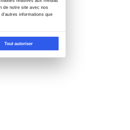
nnalités relatives aux médias
on de notre site avec nos
 d'autres informations que
Tout autoriser