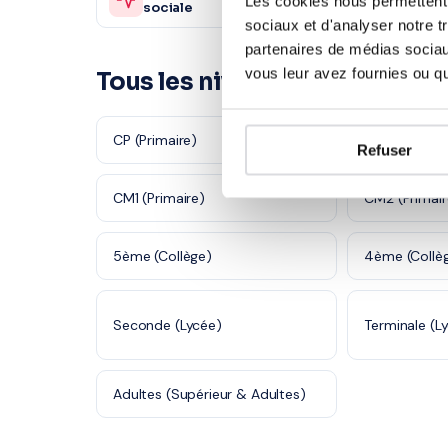
Les cookies nous permettent d
sociale
sociale
sociaux et d'analyser notre t
partenaires de médias sociaux
vous leur avez fournies ou qu'
Tous les niveaux à Saint-Den
CP (Primaire)
CE1 (Primaire
Refuser
CM1 (Primaire)
CM2 (Primair
5ème (Collège)
4ème (Collè
Seconde (Lycée)
Terminale (L
Adultes (Supérieur & Adultes)