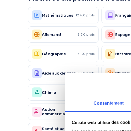
Mathématiques
Françai
12 450 profs
Allemand
Espagn
3 210 profs
Géographie
Histoir
4 120 profs
Aide aux devoirs
Physiq
18 200 profs
Chimie
Économ
4 150 profs
Consentement
Action
Market
1 230 profs
commerciale
Ce site web utilise des cook
Santé et action
Sc. sani
980 profs