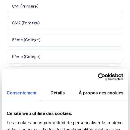
CM1 (Primaire)
CM2 (Primaire)
6ème (Collège)
5ème (Collège)
4ème (Collège)
3ème (Collège)
Consentement
Détails
À propos des cookies
Première (Lycée)
Ce site web utilise des cookies.
Les cookies nous permettent de personnaliser le contenu
Terminale (Lycée)
et les annonces, d'offrir des fonctionnalités relatives aux