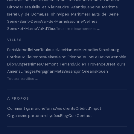
Gironde
Hérault
Ille-et-Vilaine
Loire-Atlantique
Seine-Maritime
Isère
Puy-de-Dôme
Bas-Rhin
Alpes-Maritimes
Hauts-de-Seine
Seine-Saint-Denis
Val-de-Marne
Essonne
Yvelines
Seine-et-Marne
Val-d'Oise
Tous les départements →
VILLES
Paris
Marseille
Lyon
Toulouse
Nice
Nantes
Montpellier
Strasbourg
Bordeaux
Lille
Rennes
Reims
Saint-Étienne
Toulon
Le Havre
Grenoble
Dijon
Angers
Nîmes
Clermont-Ferrand
Aix-en-Provence
Brest
Tours
Amiens
Limoges
Perpignan
Metz
Besançon
Orléans
Rouen
Toutes les villes →
À PROPOS
Comment ça marche
Tarifs
Avis clients
Crédit d'impôt
Organisme partenaire
Lycées
Blog
Quiz
Contact