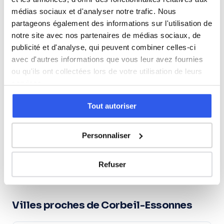
médias sociaux et d'analyser notre trafic. Nous
Études supérieures (Supérieur & Adultes)
partageons également des informations sur l'utilisation de
notre site avec nos partenaires de médias sociaux, de
publicité et d'analyse, qui peuvent combiner celles-ci
Adultes (Supérieur & Adultes)
avec d'autres informations que vous leur avez fournies
ou qu'ils ont collectées lors de votre utilisation de leurs
services.
⭐
Tout autoriser
332+ familles accompagnées à Corbeil-
Essonnes
Personnaliser
Note moyenne de 4.8/5. Notre organisme partenaire
intervient à domicile à Corbeil-Essonnes et alentours.
Rejoindre ces familles →
Refuser
Villes proches de Corbeil-Essonnes