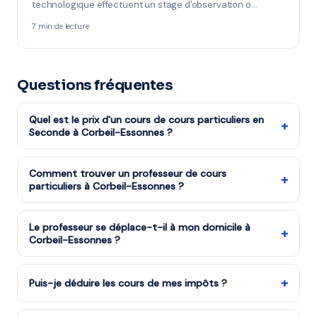
technologique effectuent un stage d'observation o…
7 min de lecture
Questions fréquentes
Quel est le prix d'un cours de cours particuliers en
+
Seconde à Corbeil-Essonnes ?
Les cours de cours particuliers niveau Seconde
reviennent à partir de 17,50€/h après réduction
Comment trouver un professeur de cours
+
particuliers à Corbeil-Essonnes ?
d'impôts (soit 35€/h avant déduction). La mise en
relation via mon-prof.fr est gratuite.
Remplissez notre formulaire en 2 minutes. Notre équipe
vous met en relation avec notre organisme partenaire
Le professeur se déplace-t-il à mon domicile à
+
Corbeil-Essonnes ?
à Corbeil-Essonnes et vous recevez des propositions
en moins d'une heure. Service gratuit et sans
Absolument. Le professeur vient directement chez
engagement.
vous à Corbeil-Essonnes. Vous choisissez les créneaux
+
Puis-je déduire les cours de mes impôts ?
— après l'école, le mercredi, le week-end ou pendant
Oui : 50% du montant est remboursé sous forme de
les vacances.