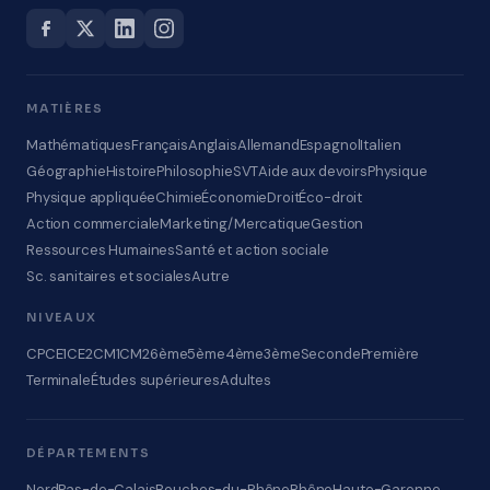
MATIÈRES
Mathématiques
Français
Anglais
Allemand
Espagnol
Italien
Géographie
Histoire
Philosophie
SVT
Aide aux devoirs
Physique
Physique appliquée
Chimie
Économie
Droit
Éco-droit
Action commerciale
Marketing/Mercatique
Gestion
Ressources Humaines
Santé et action sociale
Sc. sanitaires et sociales
Autre
NIVEAUX
CP
CE1
CE2
CM1
CM2
6ème
5ème
4ème
3ème
Seconde
Première
Terminale
Études supérieures
Adultes
DÉPARTEMENTS
Nord
Pas-de-Calais
Bouches-du-Rhône
Rhône
Haute-Garonne