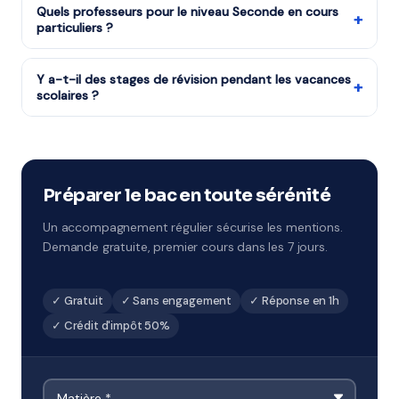
crédit d'impôt. Ce dispositif s'applique à tous les
Quels professeurs pour le niveau Seconde en cours
+
particuliers ?
foyers, imposables ou non. Le remboursement par
crédit d'impôt intervient chaque année après votre
Notre organisme partenaire dispose de professeurs
déclaration de revenus.
diplômés et expérimentés pour le programme de
Y a-t-il des stages de révision pendant les vacances
+
scolaires ?
Seconde, sélectionnés pour leur pédagogie et leur
maîtrise du programme de Lycée.
Tout à fait : stages de Toussaint, Noël, février, Pâques
et été. Ces sessions concentrées sont idéales pour
combler des lacunes ou préparer un examen.
Disponibles à Corbeil-Essonnes.
Préparer le bac en toute sérénité
Un accompagnement régulier sécurise les mentions.
Demande gratuite, premier cours dans les 7 jours.
✓ Gratuit
✓ Sans engagement
✓ Réponse en 1h
✓ Crédit d'impôt 50%