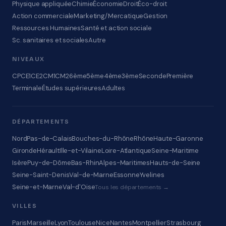
Physique appliquée
Chimie
Économie
Droit
Éco-droit
Action commerciale
Marketing/Mercatique
Gestion
Ressources Humaines
Santé et action sociale
Sc. sanitaires et sociales
Autre
NIVEAUX
CP
CE1
CE2
CM1
CM2
6ème
5ème
4ème
3ème
Seconde
Première
Terminale
Études supérieures
Adultes
DÉPARTEMENTS
Nord
Pas-de-Calais
Bouches-du-Rhône
Rhône
Haute-Garonne
Gironde
Hérault
Ille-et-Vilaine
Loire-Atlantique
Seine-Maritime
Isère
Puy-de-Dôme
Bas-Rhin
Alpes-Maritimes
Hauts-de-Seine
Seine-Saint-Denis
Val-de-Marne
Essonne
Yvelines
Seine-et-Marne
Val-d'Oise
Tous les départements →
VILLES
Paris
Marseille
Lyon
Toulouse
Nice
Nantes
Montpellier
Strasbourg