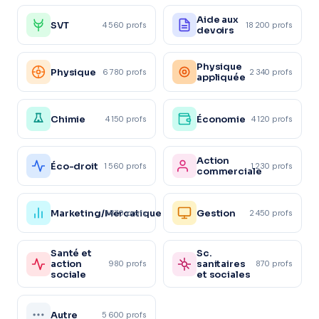
Aide aux
SVT
4 560 profs
18 200 profs
devoirs
Physique
Physique
6 780 profs
2 340 profs
appliquée
Chimie
Économie
4 150 profs
4 120 profs
Action
Éco-droit
1 560 profs
1 230 profs
commerciale
Marketing/Mercatique
Gestion
1 870 profs
2 450 profs
Santé et
Sc.
action
sanitaires
980 profs
870 profs
sociale
et sociales
Autre
5 600 profs