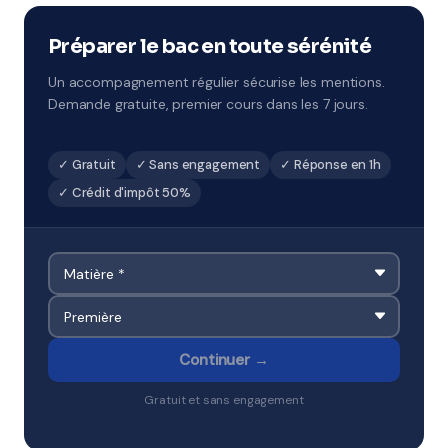
Remise à niveau rapide ou préparation ciblée aux
examens à Corbeil-Essonnes.
Préparer le bac en toute sérénité
Un accompagnement régulier sécurise les mentions.
Demande gratuite, premier cours dans les 7 jours.
✓ Gratuit
✓ Sans engagement
✓ Réponse en 1h
✓ Crédit d'impôt 50%
Continuer →
Gratuit et sans engagement