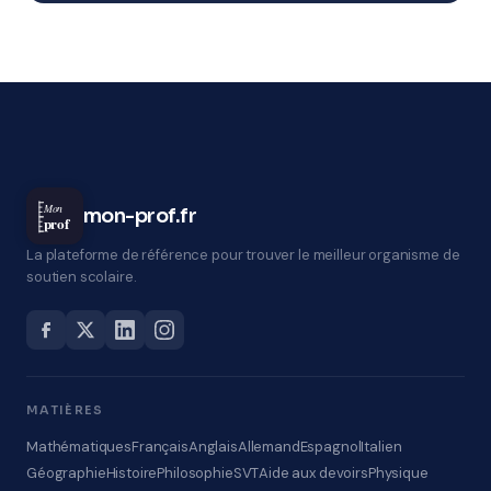
Mon
mon-prof.fr
prof
La plateforme de référence pour trouver le meilleur organisme de
soutien scolaire.
MATIÈRES
Mathématiques
Français
Anglais
Allemand
Espagnol
Italien
Géographie
Histoire
Philosophie
SVT
Aide aux devoirs
Physique