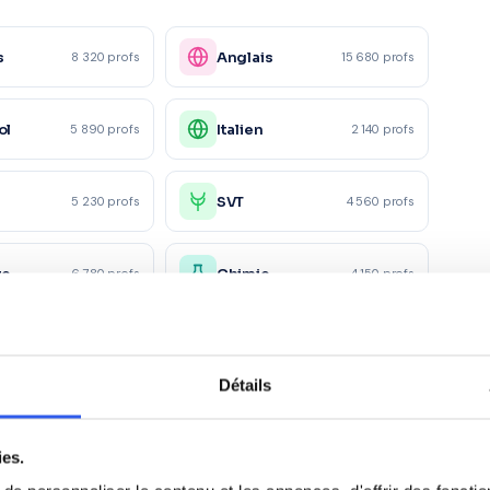
s
Anglais
8 320 profs
15 680 profs
ol
Italien
5 890 profs
2 140 profs
e
SVT
5 230 profs
4 560 profs
ue
Chimie
6 780 profs
4 150 profs
5 600 profs
Détails
ies.