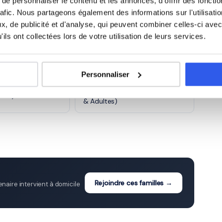
e personnaliser le contenu et les annonces, d'offrir des fonctio
)
CE2 (Primaire)
rafic. Nous partageons également des informations sur l'utilisati
, de publicité et d'analyse, qui peuvent combiner celles-ci avec
e)
6ème (Collège)
ils ont collectées lors de votre utilisation de leurs services.
ge)
3ème (Collège)
Personnaliser
Études supérieures (Supérieur
ycée)
& Adultes)
Rejoindre ces familles →
aire intervient à domicile