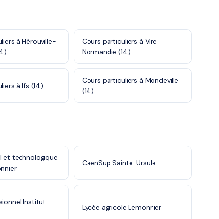
liers à Hérouville-
Cours particuliers à Vire
14)
Normandie (14)
Cours particuliers à Mondeville
iers à Ifs (14)
(14)
l et technologique
CaenSup Sainte-Ursule
onnier
ionnel Institut
Lycée agricole Lemonnier