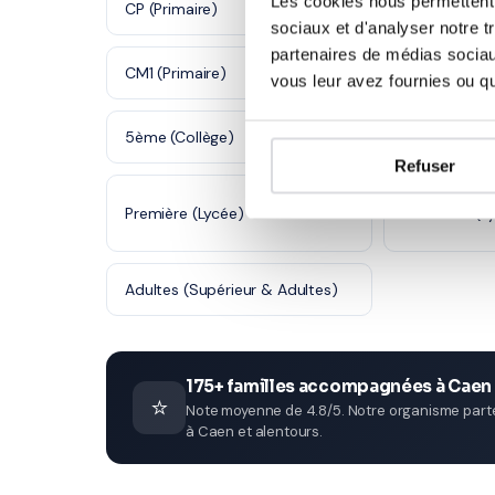
Les cookies nous permettent d
CP (Primaire)
CE1 (Primaire
sociaux et d'analyser notre t
partenaires de médias sociaux
CM1 (Primaire)
CM2 (Primair
vous leur avez fournies ou qu'
5ème (Collège)
4ème (Collè
Refuser
Première (Lycée)
Terminale (L
Adultes (Supérieur & Adultes)
175+ familles accompagnées à Caen
⭐
Note moyenne de 4.8/5. Notre organisme parten
à Caen et alentours.