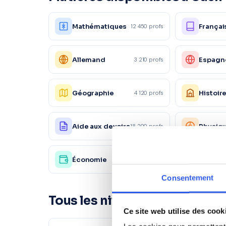
Mathématiques
Françai
12 450 profs
Allemand
Espagn
3 210 profs
Géographie
Histoir
4 120 profs
Aide aux devoirs
Physiq
18 200 profs
Économie
Autre
4 120 profs
Consentement
Tous les niveaux à Caen
Ce site web utilise des cook