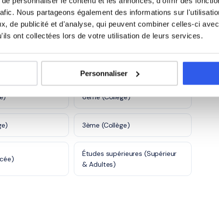
Autre
e personnaliser le contenu et les annonces, d'offrir des fonctio
s
rafic. Nous partageons également des informations sur l'utilisati
, de publicité et d'analyse, qui peuvent combiner celles-ci avec
ils ont collectées lors de votre utilisation de leurs services.
)
CE2 (Primaire)
Personnaliser
e)
6ème (Collège)
ge)
3ème (Collège)
Études supérieures (Supérieur
ycée)
& Adultes)