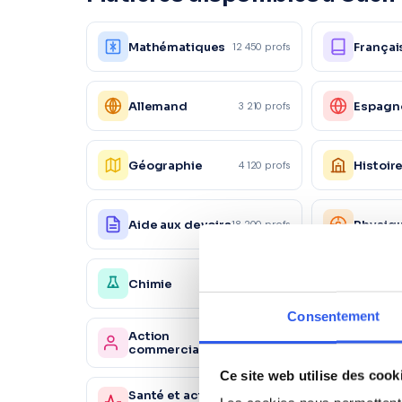
Mathématiques
Françai
12 450 profs
Allemand
Espagn
3 210 profs
Géographie
Histoir
4 120 profs
Aide aux devoirs
Physiq
18 200 profs
Chimie
Économ
4 150 profs
Consentement
Action
Market
1 230 profs
commerciale
Ce site web utilise des cook
Santé et action
Sc. sani
980 profs