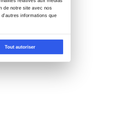
nnalités relatives aux médias
on de notre site avec nos
 d'autres informations que
Tout autoriser