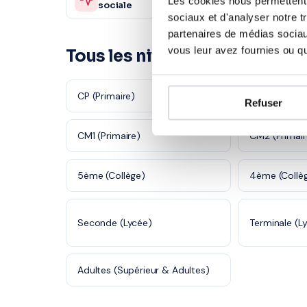
Les cookies nous permettent d
sociale
sociale
sociaux et d'analyser notre t
partenaires de médias sociaux
vous leur avez fournies ou qu'
Tous les niveaux à Caen
CP (Primaire)
CE1 (Primaire
Refuser
CM1 (Primaire)
CM2 (Primair
5ème (Collège)
4ème (Collè
Seconde (Lycée)
Terminale (L
Adultes (Supérieur & Adultes)