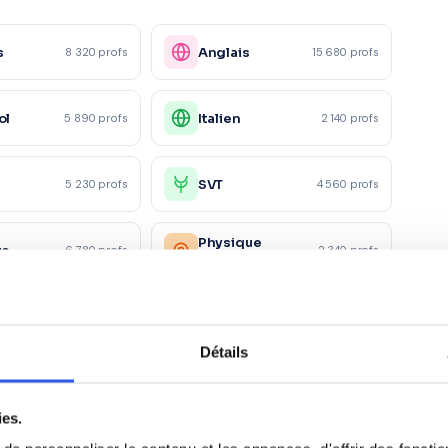
s
Anglais
8 320 profs
15 680 profs
ol
Italien
5 890 profs
2 140 profs
e
SVT
5 230 profs
4 560 profs
Physique
ue
6 780 profs
2 340 profs
appliquée
ie
Éco-droit
4 120 profs
1 560 profs
Détails
ing/Mercatique
Gestion
1 870 profs
2 450 profs
ies.
taires et
870 profs
5 600 profs