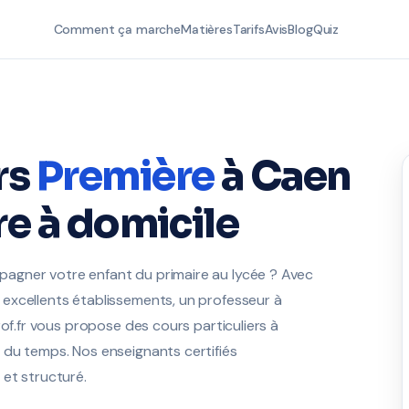
Comment ça marche
Matières
Tarifs
Avis
Blog
Quiz
rs
Première
à Caen
re à domicile
agner votre enfant du primaire au lycée ? Avec
excellents établissements, un professeur à
rof.fr vous propose des cours particuliers à
 du temps. Nos enseignants certifiés
et structuré.