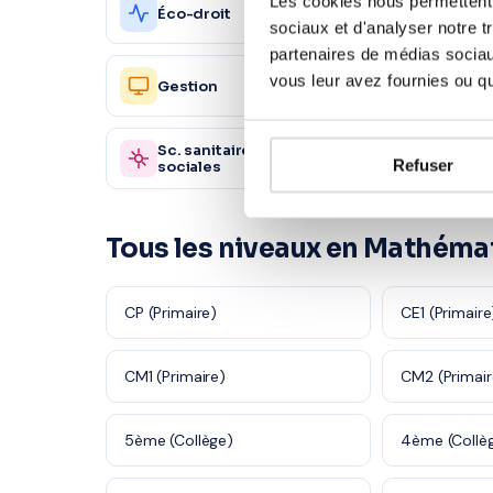
Les cookies nous permettent d
Action
Éco-droit
1 560 profs
commer
sociaux et d'analyser notre t
partenaires de médias sociaux
Ressou
vous leur avez fournies ou qu'
Gestion
2 450 profs
Humain
Sc. sanitaires et
Autre
870 profs
Refuser
sociales
Tous les niveaux en Mathéma
CP (Primaire)
CE1 (Primaire
CM1 (Primaire)
CM2 (Primair
5ème (Collège)
4ème (Collè