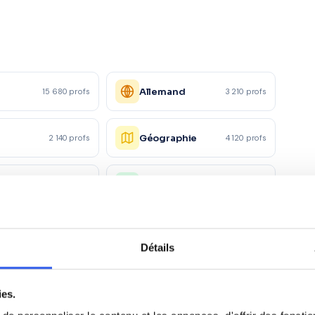
Allemand
15 680 profs
3 210 profs
Géographie
2 140 profs
4 120 profs
phie
SVT
3 890 profs
4 560 profs
Physique
ue
6 780 profs
2 340 profs
appliquée
Détails
ie
Droit
4 120 profs
2 890 profs
ies.