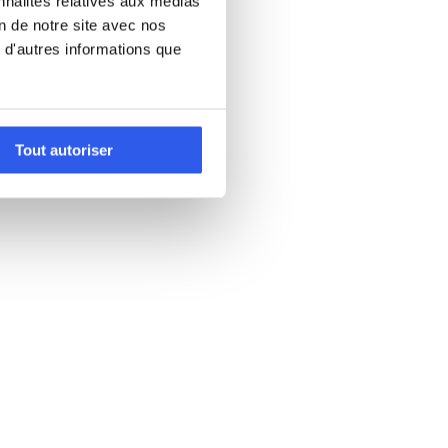
nnalités relatives aux médias
on de notre site avec nos
 d'autres informations que
Tout autoriser