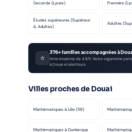
Seconde (Lycée)
Première (Ly
Études supérieures (Supérieur
Adultes (Sup
& Adultes)
376+ familles accompagnées à Doua
⭐
Note moyenne de 4.8/5. Notre organisme parten
à Douai et alentours.
Villes proches de Douai
Mathématiques à Lille (59)
Mathématiqu
Mathématiques à Dunkerque
Mathématiqu