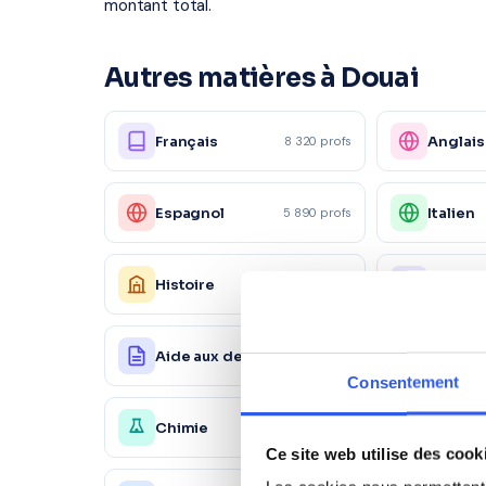
montant total.
Autres matières à Douai
Français
Anglais
8 320 profs
Espagnol
Italien
5 890 profs
Histoire
Philoso
5 230 profs
Aide aux devoirs
Physiq
18 200 profs
Consentement
Chimie
Économ
4 150 profs
Ce site web utilise des cook