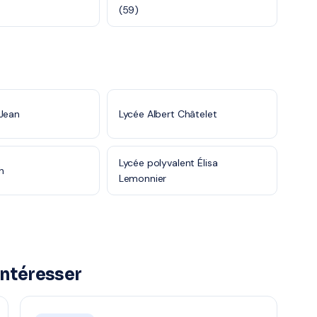
(59)
-Jean
Lycée Albert Châtelet
Lycée polyvalent Élisa
h
Lemonnier
intéresser