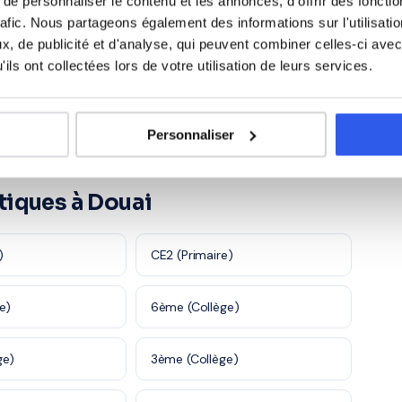
e personnaliser le contenu et les annonces, d'offrir des fonctio
Marketing/Mercatique
1 230 profs
1 870 profs
ciale
rafic. Nous partageons également des informations sur l'utilisati
, de publicité et d'analyse, qui peuvent combiner celles-ci avec
rces
Santé et action
ils ont collectées lors de votre utilisation de leurs services.
1 120 profs
980 profs
es
sociale
5 600 profs
Personnaliser
tiques à Douai
)
CE2 (Primaire)
e)
6ème (Collège)
ge)
3ème (Collège)