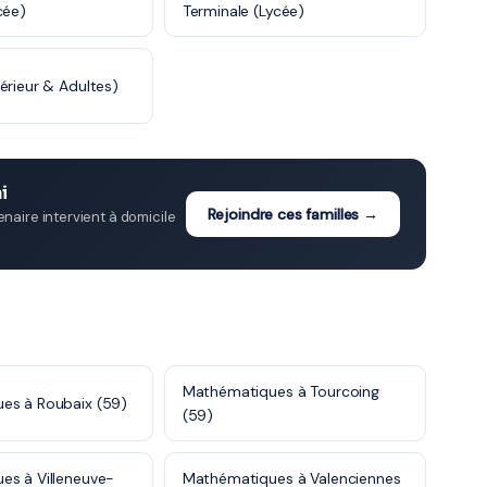
cée)
Terminale (Lycée)
érieur & Adultes)
i
Rejoindre ces familles →
aire intervient à domicile
Mathématiques à Tourcoing
es à Roubaix (59)
(59)
es à Villeneuve-
Mathématiques à Valenciennes