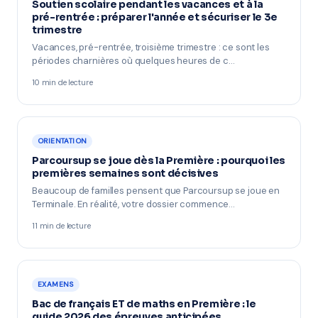
Soutien scolaire pendant les vacances et à la
pré-rentrée : préparer l'année et sécuriser le 3e
trimestre
Vacances, pré-rentrée, troisième trimestre : ce sont les
périodes charnières où quelques heures de c…
10 min de lecture
ORIENTATION
Parcoursup se joue dès la Première : pourquoi les
premières semaines sont décisives
Beaucoup de familles pensent que Parcoursup se joue en
Terminale. En réalité, votre dossier commence…
11 min de lecture
EXAMENS
Bac de français ET de maths en Première : le
guide 2026 des épreuves anticipées