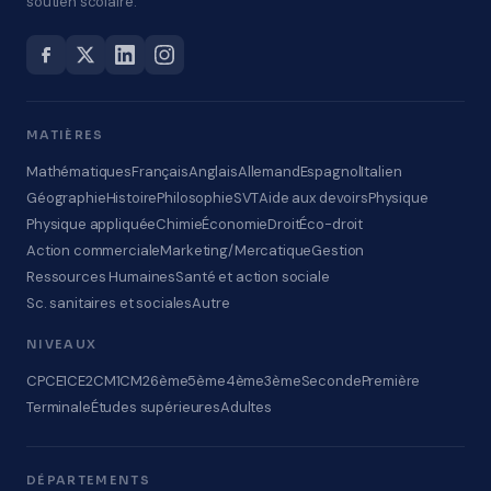
soutien scolaire.
MATIÈRES
Mathématiques
Français
Anglais
Allemand
Espagnol
Italien
Géographie
Histoire
Philosophie
SVT
Aide aux devoirs
Physique
Physique appliquée
Chimie
Économie
Droit
Éco-droit
Action commerciale
Marketing/Mercatique
Gestion
Ressources Humaines
Santé et action sociale
Sc. sanitaires et sociales
Autre
NIVEAUX
CP
CE1
CE2
CM1
CM2
6ème
5ème
4ème
3ème
Seconde
Première
Terminale
Études supérieures
Adultes
DÉPARTEMENTS