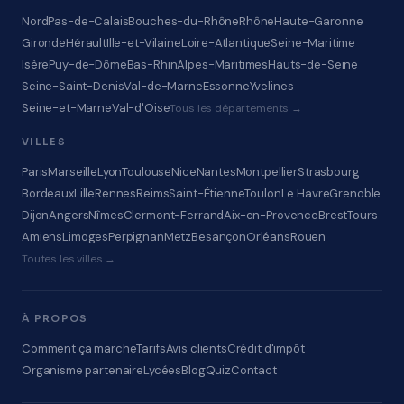
Nord
Pas-de-Calais
Bouches-du-Rhône
Rhône
Haute-Garonne
Gironde
Hérault
Ille-et-Vilaine
Loire-Atlantique
Seine-Maritime
Isère
Puy-de-Dôme
Bas-Rhin
Alpes-Maritimes
Hauts-de-Seine
Seine-Saint-Denis
Val-de-Marne
Essonne
Yvelines
Seine-et-Marne
Val-d'Oise
Tous les départements →
VILLES
Paris
Marseille
Lyon
Toulouse
Nice
Nantes
Montpellier
Strasbourg
Bordeaux
Lille
Rennes
Reims
Saint-Étienne
Toulon
Le Havre
Grenoble
Dijon
Angers
Nîmes
Clermont-Ferrand
Aix-en-Provence
Brest
Tours
Amiens
Limoges
Perpignan
Metz
Besançon
Orléans
Rouen
Toutes les villes →
À PROPOS
Comment ça marche
Tarifs
Avis clients
Crédit d'impôt
Organisme partenaire
Lycées
Blog
Quiz
Contact