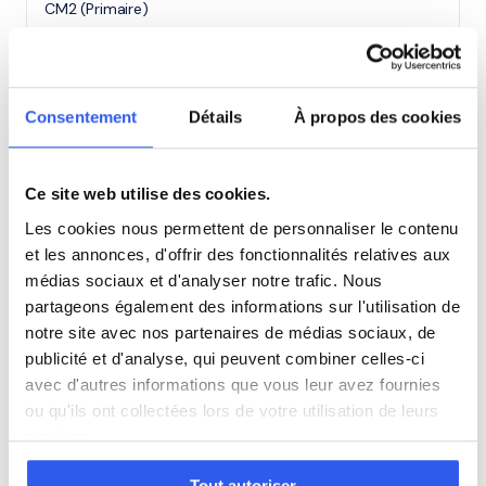
CM2 (Primaire)
6ème (Collège)
Consentement
Détails
À propos des cookies
5ème (Collège)
Ce site web utilise des cookies.
4ème (Collège)
Les cookies nous permettent de personnaliser le contenu
et les annonces, d'offrir des fonctionnalités relatives aux
3ème (Collège)
médias sociaux et d'analyser notre trafic. Nous
partageons également des informations sur l'utilisation de
Seconde (Lycée)
notre site avec nos partenaires de médias sociaux, de
publicité et d'analyse, qui peuvent combiner celles-ci
avec d'autres informations que vous leur avez fournies
Première (Lycée)
ou qu'ils ont collectées lors de votre utilisation de leurs
services.
Terminale (Lycée)
Tout autoriser