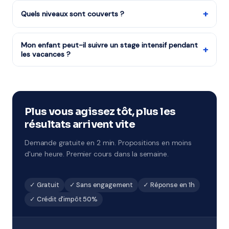
L'État rembourse la moitié du coût des cours à
confiance.
domicile grâce au crédit d'impôt services à la personne
+
Quels niveaux sont couverts ?
(50%). Notre organisme partenaire est agréé — le
Tous les niveaux : CP au CM2, 6ème à 3ème, Seconde à
crédit d'impôt est disponible dès le premier cours.
Terminale, études supérieures et adultes.
Mon enfant peut-il suivre un stage intensif pendant
+
les vacances ?
Notre organisme partenaire organise des stages
intensifs à chaque période de vacances. Format 1h à 2h
par jour sur 5 jours, avec un objectif de progression
ciblé. À Douai et environs.
Plus vous agissez tôt, plus les
résultats arrivent vite
Demande gratuite en 2 min. Propositions en moins
d'une heure. Premier cours dans la semaine.
✓ Gratuit
✓ Sans engagement
✓ Réponse en 1h
✓ Crédit d'impôt 50%