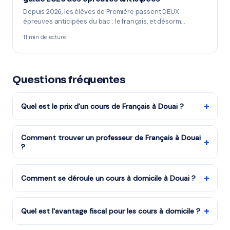
Depuis 2026, les élèves de Première passent DEUX
épreuves anticipées du bac : le français, et désorm…
11 min de lecture
Questions fréquentes
+
Quel est le prix d'un cours de Français à Douai ?
Les tarifs dépendent de la matière, du niveau et de la
formule choisie. Notre organisme partenaire est agréé
Comment trouver un professeur de Français à Douai
+
?
services à la personne : vous bénéficiez du crédit
d'impôt de 50%. Remplissez le formulaire pour recevoir
Remplissez notre formulaire en 2 minutes. Notre équipe
un devis gratuit.
vous met en relation avec notre organisme partenaire
+
Comment se déroule un cours à domicile à Douai ?
à Douai et vous recevez des propositions en moins
Le professeur arrive à votre domicile à Douai avec tout
d'une heure. Service gratuit et sans engagement.
le matériel nécessaire. La séance dure généralement 1h
+
Quel est l'avantage fiscal pour les cours à domicile ?
à 1h30, dans un cadre familier qui met l'élève en