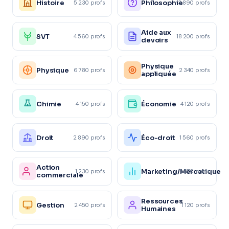
Histoire
Philosophie
5 230 profs
3 890 profs
Aide aux
SVT
4 560 profs
18 200 profs
devoirs
Physique
Physique
6 780 profs
2 340 profs
appliquée
Chimie
Économie
4 150 profs
4 120 profs
Droit
Éco-droit
2 890 profs
1 560 profs
Action
Marketing/Mercatique
1 230 profs
1 870 profs
commerciale
Ressources
Gestion
2 450 profs
1 120 profs
Humaines