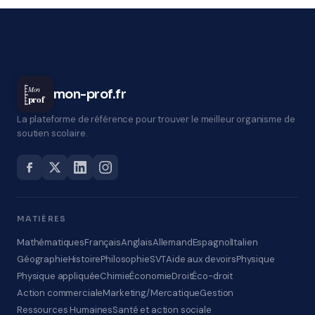
Mon
mon-prof.fr
prof
La plateforme de référence pour trouver le meilleur organisme de
soutien scolaire.
MATIÈRES
Mathématiques
Français
Anglais
Allemand
Espagnol
Italien
Géographie
Histoire
Philosophie
SVT
Aide aux devoirs
Physique
Physique appliquée
Chimie
Économie
Droit
Éco-droit
Action commerciale
Marketing/Mercatique
Gestion
Ressources Humaines
Santé et action sociale