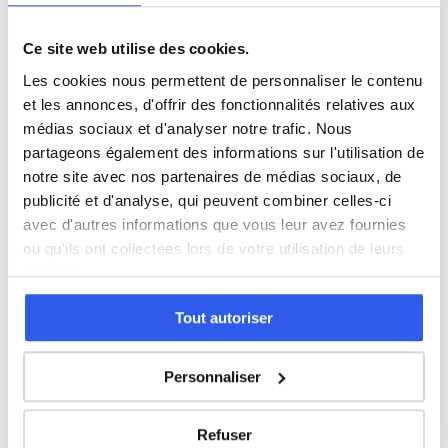
Terminale (Lycée)
Ce site web utilise des cookies.
Études supérieures (Supérieur & Adultes)
Les cookies nous permettent de personnaliser le contenu
et les annonces, d'offrir des fonctionnalités relatives aux
médias sociaux et d'analyser notre trafic. Nous
Adultes (Supérieur & Adultes)
partageons également des informations sur l'utilisation de
notre site avec nos partenaires de médias sociaux, de
publicité et d'analyse, qui peuvent combiner celles-ci
avec d'autres informations que vous leur avez fournies
⭐
ou qu'ils ont collectées lors de votre utilisation de leurs
327+ familles accompagnées à Massy
services.
Note moyenne de 4.8/5. Notre organisme partenaire
intervient à domicile à Massy et alentours.
Tout autoriser
Rejoindre ces familles →
Personnaliser
Autres villes dans le 91
Refuser