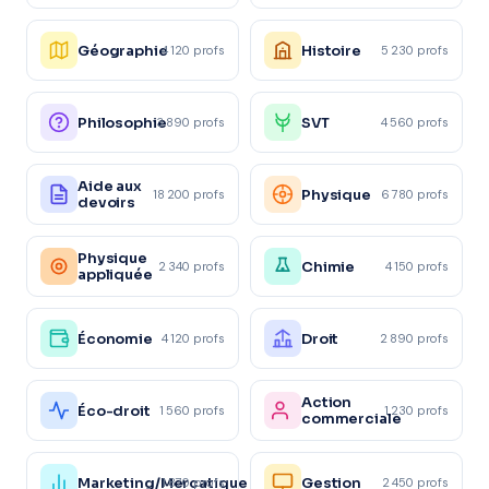
Géographie
Histoire
4 120 profs
5 230 profs
Philosophie
SVT
3 890 profs
4 560 profs
Aide aux
Physique
18 200 profs
6 780 profs
devoirs
Physique
Chimie
2 340 profs
4 150 profs
appliquée
Économie
Droit
4 120 profs
2 890 profs
Action
Éco-droit
1 560 profs
1 230 profs
commerciale
Marketing/Mercatique
Gestion
1 870 profs
2 450 profs