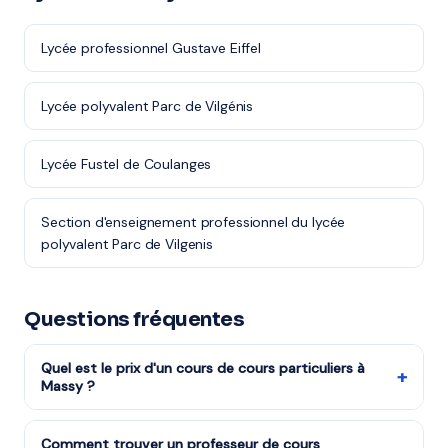
Lycée professionnel Gustave Eiffel
Lycée polyvalent Parc de Vilgénis
Lycée Fustel de Coulanges
Section d'enseignement professionnel du lycée
polyvalent Parc de Vilgenis
Questions fréquentes
Quel est le prix d'un cours de cours particuliers à
+
Massy ?
Les tarifs dépendent de la matière, du niveau et de la
formule choisie. Notre organisme partenaire est agréé
Comment trouver un professeur de cours