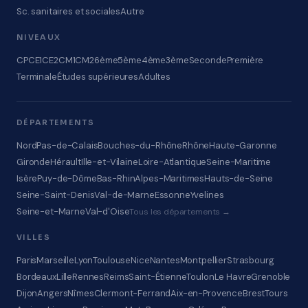
Sc. sanitaires et sociales
Autre
NIVEAUX
CP
CE1
CE2
CM1
CM2
6ème
5ème
4ème
3ème
Seconde
Première
Terminale
Études supérieures
Adultes
DÉPARTEMENTS
Nord
Pas-de-Calais
Bouches-du-Rhône
Rhône
Haute-Garonne
Gironde
Hérault
Ille-et-Vilaine
Loire-Atlantique
Seine-Maritime
Isère
Puy-de-Dôme
Bas-Rhin
Alpes-Maritimes
Hauts-de-Seine
Seine-Saint-Denis
Val-de-Marne
Essonne
Yvelines
Seine-et-Marne
Val-d'Oise
Tous les départements →
VILLES
Paris
Marseille
Lyon
Toulouse
Nice
Nantes
Montpellier
Strasbourg
Bordeaux
Lille
Rennes
Reims
Saint-Étienne
Toulon
Le Havre
Grenoble
Dijon
Angers
Nîmes
Clermont-Ferrand
Aix-en-Provence
Brest
Tours