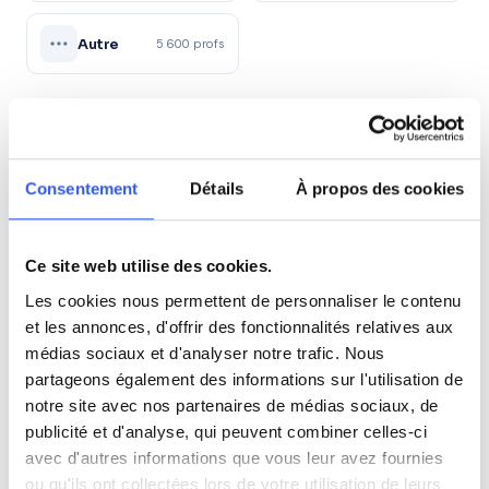
Autre
5 600 profs
Tous les niveaux en Économie à Massy
Seconde (Lycée)
Consentement
Détails
À propos des cookies
Première (Lycée)
Ce site web utilise des cookies.
Les cookies nous permettent de personnaliser le contenu
Terminale (Lycée)
et les annonces, d'offrir des fonctionnalités relatives aux
médias sociaux et d'analyser notre trafic. Nous
Études supérieures (Supérieur & Adultes)
partageons également des informations sur l'utilisation de
notre site avec nos partenaires de médias sociaux, de
publicité et d'analyse, qui peuvent combiner celles-ci
Adultes (Supérieur & Adultes)
avec d'autres informations que vous leur avez fournies
ou qu'ils ont collectées lors de votre utilisation de leurs