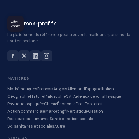
Mon
mon-prof.fr
prof
La plateforme de référence pour trouver le meilleur organisme de
soutien scolaire.
MATIÈRES
Mathématiques
Français
Anglais
Allemand
Espagnol
Italien
Géographie
Histoire
Philosophie
SVT
Aide aux devoirs
Physique
Physique appliquée
Chimie
Économie
Droit
Éco-droit
Action commerciale
Marketing/Mercatique
Gestion
Ressources Humaines
Santé et action sociale
Sc. sanitaires et sociales
Autre
NIVEAUX