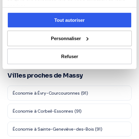
services.
⭐
Tout autoriser
327+ familles accompagnées à Massy
Note moyenne de 4.8/5. Notre organisme partenaire
Personnaliser
intervient à domicile à Massy et alentours.
Rejoindre ces familles →
Refuser
Villes proches de Massy
Économie à Évry-Courcouronnes (91)
Économie à Corbeil-Essonnes (91)
Économie à Sainte-Geneviève-des-Bois (91)