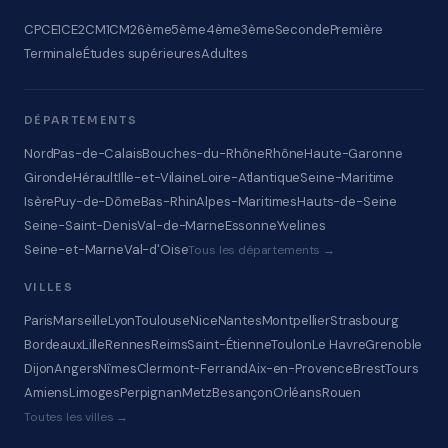
CP
CE1
CE2
CM1
CM2
6ème
5ème
4ème
3ème
Seconde
Première
Terminale
Études supérieures
Adultes
DÉPARTEMENTS
Nord
Pas-de-Calais
Bouches-du-Rhône
Rhône
Haute-Garonne
Gironde
Hérault
Ille-et-Vilaine
Loire-Atlantique
Seine-Maritime
Isère
Puy-de-Dôme
Bas-Rhin
Alpes-Maritimes
Hauts-de-Seine
Seine-Saint-Denis
Val-de-Marne
Essonne
Yvelines
Seine-et-Marne
Val-d'Oise
Tous les départements →
VILLES
Paris
Marseille
Lyon
Toulouse
Nice
Nantes
Montpellier
Strasbourg
Bordeaux
Lille
Rennes
Reims
Saint-Étienne
Toulon
Le Havre
Grenoble
Dijon
Angers
Nîmes
Clermont-Ferrand
Aix-en-Provence
Brest
Tours
Amiens
Limoges
Perpignan
Metz
Besançon
Orléans
Rouen
Toutes les villes →