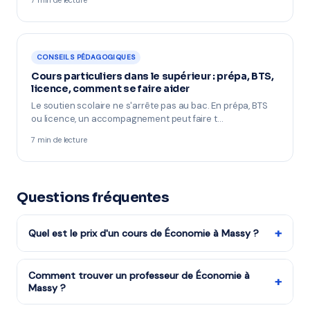
7 min de lecture
CONSEILS PÉDAGOGIQUES
Cours particuliers dans le supérieur : prépa, BTS,
licence, comment se faire aider
Le soutien scolaire ne s'arrête pas au bac. En prépa, BTS
ou licence, un accompagnement peut faire t…
7 min de lecture
Questions fréquentes
+
Quel est le prix d'un cours de Économie à Massy ?
Les tarifs dépendent de la matière, du niveau et de la
formule choisie. Notre organisme partenaire est agréé
Comment trouver un professeur de Économie à
+
Massy ?
services à la personne : vous bénéficiez du crédit
d'impôt de 50%. Remplissez le formulaire pour recevoir