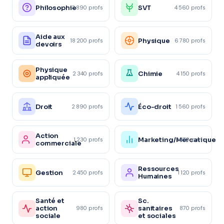
Philosophie
SVT
3 890 profs
4 560 profs
Aide aux
Physique
18 200 profs
6 780 profs
devoirs
Physique
Chimie
2 340 profs
4 150 profs
appliquée
Droit
Éco-droit
2 890 profs
1 560 profs
Action
Marketing/Mercatique
1 230 profs
1 870 profs
commerciale
Ressources
Gestion
2 450 profs
1 120 profs
Humaines
Santé et
Sc.
action
sanitaires
980 profs
870 profs
sociale
et sociales