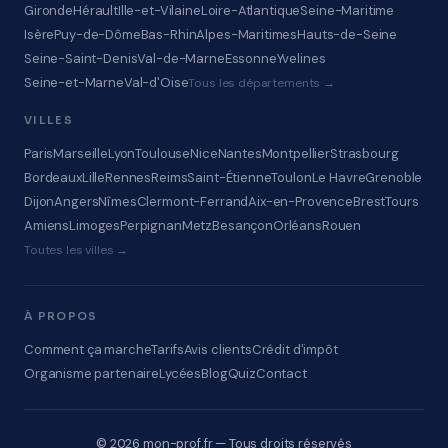
Gironde
Hérault
Ille-et-Vilaine
Loire-Atlantique
Seine-Maritime
Isère
Puy-de-Dôme
Bas-Rhin
Alpes-Maritimes
Hauts-de-Seine
Seine-Saint-Denis
Val-de-Marne
Essonne
Yvelines
Seine-et-Marne
Val-d'Oise
Tous les départements →
VILLES
Paris
Marseille
Lyon
Toulouse
Nice
Nantes
Montpellier
Strasbourg
Bordeaux
Lille
Rennes
Reims
Saint-Étienne
Toulon
Le Havre
Grenoble
Dijon
Angers
Nîmes
Clermont-Ferrand
Aix-en-Provence
Brest
Tours
Amiens
Limoges
Perpignan
Metz
Besançon
Orléans
Rouen
Toutes les villes →
À PROPOS
Comment ça marche
Tarifs
Avis clients
Crédit d'impôt
Organisme partenaire
Lycées
Blog
Quiz
Contact
© 2026 mon-prof.fr — Tous droits réservés