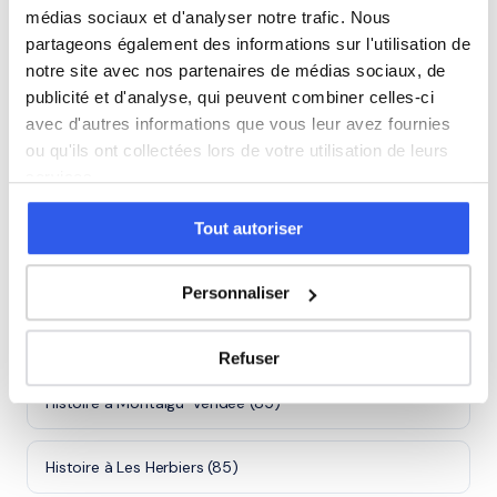
425+ familles accompagnées à La Roche-sur-
médias sociaux et d'analyser notre trafic. Nous
Yon
partageons également des informations sur l'utilisation de
Note moyenne de 4.8/5. Notre organisme partenaire
notre site avec nos partenaires de médias sociaux, de
intervient à domicile à La Roche-sur-Yon et alentours.
publicité et d'analyse, qui peuvent combiner celles-ci
Rejoindre ces familles →
avec d'autres informations que vous leur avez fournies
ou qu'ils ont collectées lors de votre utilisation de leurs
services.
Villes proches de La Roche-sur-Yon
Tout autoriser
Histoire à Les Sables-d'Olonne (85)
Personnaliser
Histoire à Challans (85)
Refuser
Histoire à Montaigu-Vendée (85)
Histoire à Les Herbiers (85)