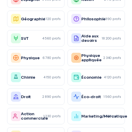
Géographie
Philosophie
4 120 profs
3 890 profs
Aide aux
SVT
4 560 profs
18 200 profs
devoirs
Physique
Physique
6 780 profs
2 340 profs
appliquée
Chimie
Économie
4 150 profs
4 120 profs
Droit
Éco-droit
2 890 profs
1 560 profs
Action
Marketing/Mercatique
1 230 profs
1 870 profs
commerciale