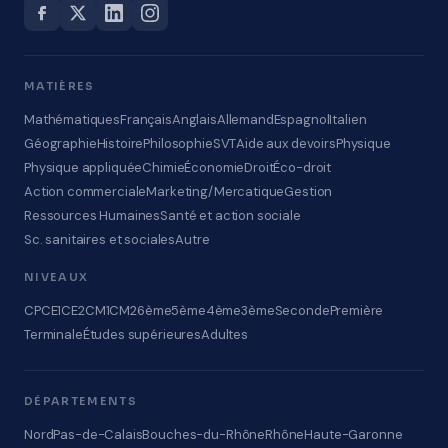
MATIÈRES
Mathématiques
Français
Anglais
Allemand
Espagnol
Italien
Géographie
Histoire
Philosophie
SVT
Aide aux devoirs
Physique
Physique appliquée
Chimie
Économie
Droit
Éco-droit
Action commerciale
Marketing/Mercatique
Gestion
Ressources Humaines
Santé et action sociale
Sc. sanitaires et sociales
Autre
NIVEAUX
CP
CE1
CE2
CM1
CM2
6ème
5ème
4ème
3ème
Seconde
Première
Terminale
Études supérieures
Adultes
DÉPARTEMENTS
Nord
Pas-de-Calais
Bouches-du-Rhône
Rhône
Haute-Garonne