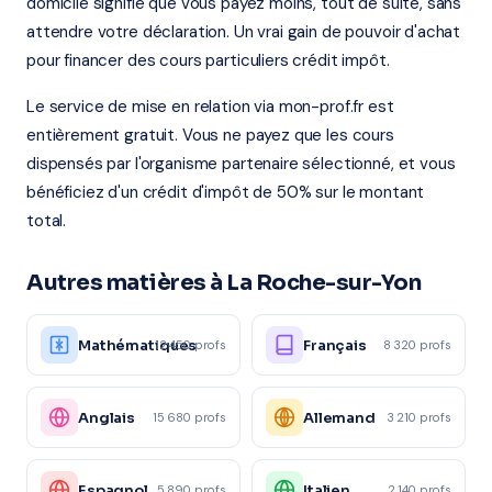
domicile signifie que vous payez moins, tout de suite, sans
attendre votre déclaration. Un vrai gain de pouvoir d'achat
pour financer des cours particuliers crédit impôt.
Le service de mise en relation via mon-prof.fr est
entièrement gratuit. Vous ne payez que les cours
dispensés par l'organisme partenaire sélectionné, et vous
bénéficiez d'un crédit d'impôt de 50% sur le montant
total.
Autres matières à La Roche-sur-Yon
Mathématiques
Français
12 450 profs
8 320 profs
Anglais
Allemand
15 680 profs
3 210 profs
Espagnol
Italien
5 890 profs
2 140 profs