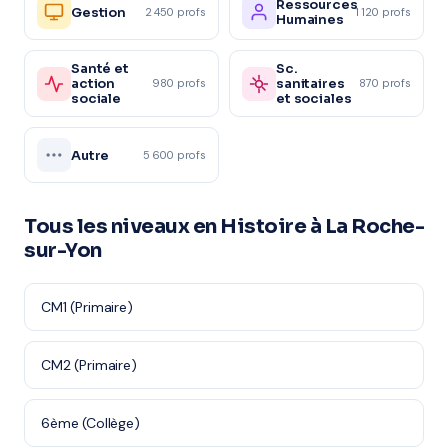
Ressources
Gestion
2 450 profs
1 120 profs
Humaines
Santé et
Sc.
action
sanitaires
980 profs
870 profs
sociale
et sociales
Autre
5 600 profs
Tous les niveaux en Histoire à La Roche-
sur-Yon
CM1 (Primaire)
CM2 (Primaire)
6ème (Collège)