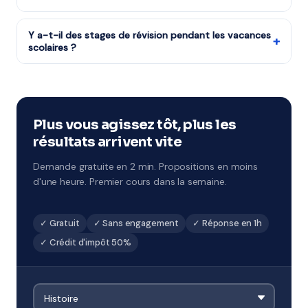
foyers, imposables ou non. Le remboursement par
Tous les niveaux : CP au CM2, 6ème à 3ème, Seconde à
crédit d'impôt intervient chaque année après votre
Terminale, études supérieures et adultes.
Y a-t-il des stages de révision pendant les vacances
déclaration de revenus.
+
scolaires ?
Tout à fait : stages de Toussaint, Noël, février, Pâques
et été. Ces sessions concentrées sont idéales pour
combler des lacunes ou préparer un examen.
Disponibles à La Roche-sur-Yon.
Plus vous agissez tôt, plus les
résultats arrivent vite
Demande gratuite en 2 min. Propositions en moins
d'une heure. Premier cours dans la semaine.
✓ Gratuit
✓ Sans engagement
✓ Réponse en 1h
✓ Crédit d'impôt 50%