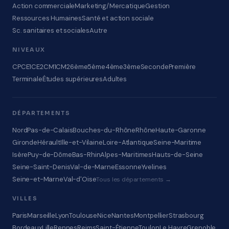
Action commerciale
Marketing/Mercatique
Gestion
Ressources Humaines
Santé et action sociale
Sc. sanitaires et sociales
Autre
NIVEAUX
CP
CE1
CE2
CM1
CM2
6ème
5ème
4ème
3ème
Seconde
Première
Terminale
Études supérieures
Adultes
DÉPARTEMENTS
Nord
Pas-de-Calais
Bouches-du-Rhône
Rhône
Haute-Garonne
Gironde
Hérault
Ille-et-Vilaine
Loire-Atlantique
Seine-Maritime
Isère
Puy-de-Dôme
Bas-Rhin
Alpes-Maritimes
Hauts-de-Seine
Seine-Saint-Denis
Val-de-Marne
Essonne
Yvelines
Seine-et-Marne
Val-d'Oise
Tous les départements →
VILLES
Paris
Marseille
Lyon
Toulouse
Nice
Nantes
Montpellier
Strasbourg
Bordeaux
Lille
Rennes
Reims
Saint-Étienne
Toulon
Le Havre
Grenoble