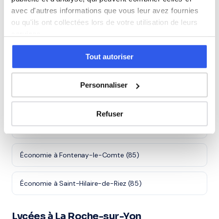
avec d'autres informations que vous leur avez fournies
Villes proches de La Roche-sur-Yon
ou qu'ils ont collectées lors de votre utilisation de leurs
services.
Économie à Les Sables-d'Olonne (85)
Tout autoriser
Économie à Challans (85)
Personnaliser
Économie à Montaigu-Vendée (85)
Refuser
Économie à Les Herbiers (85)
Économie à Fontenay-le-Comte (85)
Économie à Saint-Hilaire-de-Riez (85)
Lycées à La Roche-sur-Yon