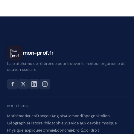
Mon
mon-prof.fr
prof
La plateforme de référence pour trouver le meilleur organisme de
soutien scolaire.
MATIÈRES
Mathématiques
Français
Anglais
Allemand
Espagnol
Italien
Géographie
Histoire
Philosophie
SVT
Aide aux devoirs
Physique
Physique appliquée
Chimie
Économie
Droit
Éco-droit