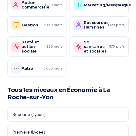
Action
Marketing/Mercatique
1 230 profs
1 870 profs
commerciale
Ressources
Gestion
2 450 profs
1 120 profs
Humaines
Santé et
Sc.
action
sanitaires
980 profs
870 profs
sociale
et sociales
Autre
5 600 profs
Tous les niveaux en Économie à La
Roche-sur-Yon
Seconde (Lycée)
Première (Lycée)