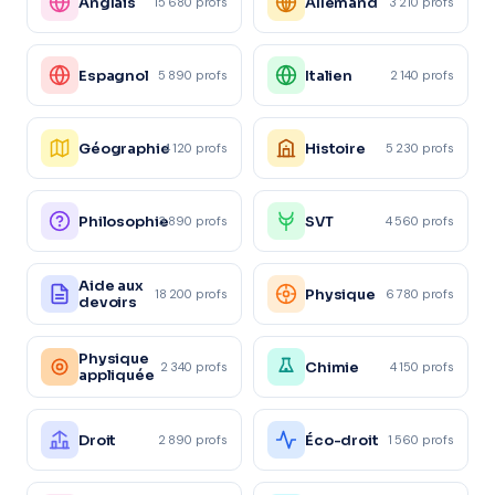
Anglais
Allemand
15 680 profs
3 210 profs
Espagnol
Italien
5 890 profs
2 140 profs
Géographie
Histoire
4 120 profs
5 230 profs
Philosophie
SVT
3 890 profs
4 560 profs
Aide aux
Physique
18 200 profs
6 780 profs
devoirs
Physique
Chimie
2 340 profs
4 150 profs
appliquée
Droit
Éco-droit
2 890 profs
1 560 profs