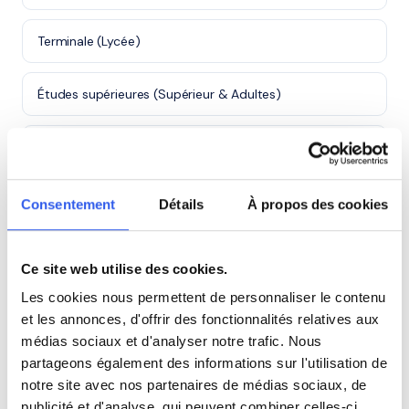
Terminale (Lycée)
Études supérieures (Supérieur & Adultes)
Adultes (Supérieur & Adultes)
Consentement
Détails
À propos des cookies
⭐
Ce site web utilise des cookies.
425+ familles accompagnées à La Roche-sur-
Yon
Les cookies nous permettent de personnaliser le contenu
Note moyenne de 4.8/5. Notre organisme partenaire
et les annonces, d'offrir des fonctionnalités relatives aux
intervient à domicile à La Roche-sur-Yon et alentours.
médias sociaux et d'analyser notre trafic. Nous
Rejoindre ces familles →
partageons également des informations sur l'utilisation de
notre site avec nos partenaires de médias sociaux, de
publicité et d'analyse, qui peuvent combiner celles-ci