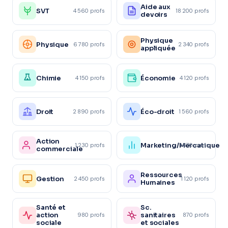
Aide aux
SVT
4 560 profs
18 200 profs
devoirs
Physique
Physique
6 780 profs
2 340 profs
appliquée
Chimie
Économie
4 150 profs
4 120 profs
Droit
Éco-droit
2 890 profs
1 560 profs
Action
Marketing/Mercatique
1 230 profs
1 870 profs
commerciale
Ressources
Gestion
2 450 profs
1 120 profs
Humaines
Santé et
Sc.
action
sanitaires
980 profs
870 profs
sociale
et sociales