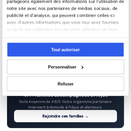
partageons également des informations sur l'utilisation de
3ème (Collège)
notre site avec nos partenaires de médias sociaux, de
publicité et d'analyse, qui peuvent combiner celles-ci
Seconde (Lycée)
avec d'autres informations que vous leur avez fournies
ou qu'ils ont collectées lors de votre utilisation de leurs
services.
Première (Lycée)
Tout autoriser
Terminale (Lycée)
Personnaliser
⭐
Refuser
477+ familles accompagnées à Fréjus
Note moyenne de 4.8/5. Notre organisme partenaire
intervient à domicile à Fréjus et alentours.
Rejoindre ces familles →