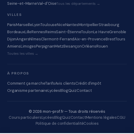
Seine-et-Marne
Val-d'Oise
Tous les départements →
VILLES
Paris
Marseille
Lyon
Toulouse
Nice
Nantes
Montpellier
Strasbourg
Bordeaux
Lille
Rennes
Reims
Saint-Étienne
Toulon
Le Havre
Grenoble
Dijon
Angers
Nîmes
Clermont-Ferrand
Aix-en-Provence
Brest
Tours
Amiens
Limoges
Perpignan
Metz
Besançon
Orléans
Rouen
Toutes les villes →
À PROPOS
Comment ça marche
Tarifs
Avis clients
Crédit d'impôt
Organisme partenaire
Lycées
Blog
Quiz
Contact
© 2026 mon-prof.fr — Tous droits réservés
Cours particuliers
Lycées
Blog
Quiz
Contact
Mentions légales
CGU
Politique de confidentialité
Cookies