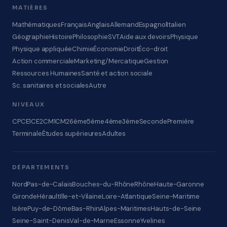
MATIÈRES
Mathématiques
Français
Anglais
Allemand
Espagnol
Italien
Géographie
Histoire
Philosophie
SVT
Aide aux devoirs
Physique
Physique appliquée
Chimie
Économie
Droit
Éco-droit
Action commerciale
Marketing/Mercatique
Gestion
Ressources Humaines
Santé et action sociale
Sc. sanitaires et sociales
Autre
NIVEAUX
CP
CE1
CE2
CM1
CM2
6ème
5ème
4ème
3ème
Seconde
Première
Terminale
Études supérieures
Adultes
DÉPARTEMENTS
Nord
Pas-de-Calais
Bouches-du-Rhône
Rhône
Haute-Garonne
Gironde
Hérault
Ille-et-Vilaine
Loire-Atlantique
Seine-Maritime
Isère
Puy-de-Dôme
Bas-Rhin
Alpes-Maritimes
Hauts-de-Seine
Seine-Saint-Denis
Val-de-Marne
Essonne
Yvelines