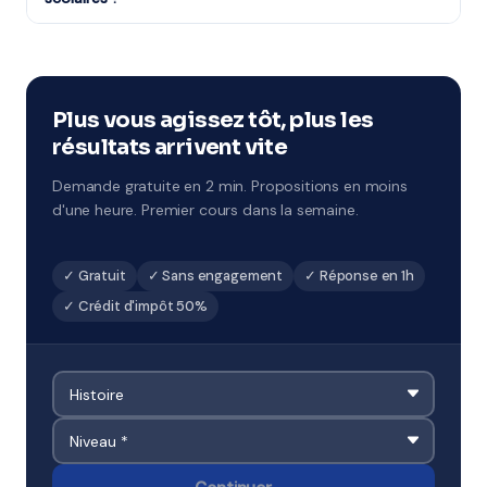
Tout à fait : stages de Toussaint, Noël, février, Pâques
et été. Ces sessions concentrées sont idéales pour
combler des lacunes ou préparer un examen.
Disponibles à Fréjus.
Plus vous agissez tôt, plus les
résultats arrivent vite
Demande gratuite en 2 min. Propositions en moins
d'une heure. Premier cours dans la semaine.
✓ Gratuit
✓ Sans engagement
✓ Réponse en 1h
✓ Crédit d'impôt 50%