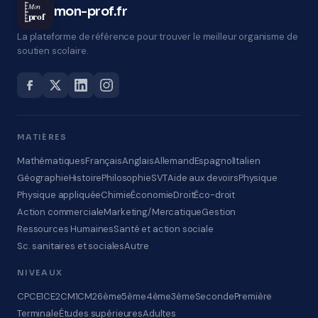
Mon
mon-prof.fr
prof
La plateforme de référence pour trouver le meilleur organisme de
soutien scolaire.
MATIÈRES
Mathématiques
Français
Anglais
Allemand
Espagnol
Italien
Géographie
Histoire
Philosophie
SVT
Aide aux devoirs
Physique
Physique appliquée
Chimie
Économie
Droit
Éco-droit
Action commerciale
Marketing/Mercatique
Gestion
Ressources Humaines
Santé et action sociale
Sc. sanitaires et sociales
Autre
NIVEAUX
CP
CE1
CE2
CM1
CM2
6ème
5ème
4ème
3ème
Seconde
Première
Terminale
Études supérieures
Adultes