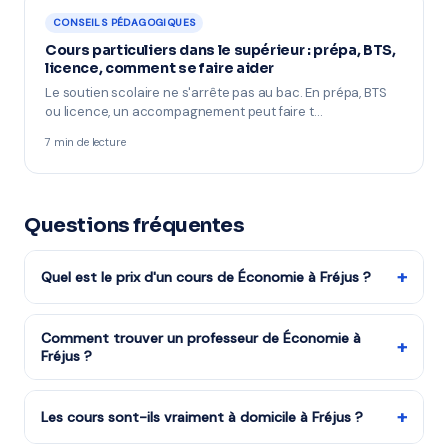
CONSEILS PÉDAGOGIQUES
Cours particuliers dans le supérieur : prépa, BTS,
licence, comment se faire aider
Le soutien scolaire ne s'arrête pas au bac. En prépa, BTS
ou licence, un accompagnement peut faire t…
7 min de lecture
Questions fréquentes
+
Quel est le prix d'un cours de Économie à Fréjus ?
Les tarifs dépendent de la matière, du niveau et de la
formule choisie. Notre organisme partenaire est agréé
Comment trouver un professeur de Économie à
+
Fréjus ?
services à la personne : vous bénéficiez du crédit
d'impôt de 50%. Remplissez le formulaire pour recevoir
Remplissez notre formulaire en 2 minutes. Notre équipe
un devis gratuit.
vous met en relation avec notre organisme partenaire
+
Les cours sont-ils vraiment à domicile à Fréjus ?
à Fréjus et vous recevez des propositions en moins