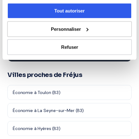
Tout autoriser
⭐
477+ familles accompagnées à Fréjus
Personnaliser
Note moyenne de 4.8/5. Notre organisme partenaire
intervient à domicile à Fréjus et alentours.
Refuser
Rejoindre ces familles →
Villes proches de Fréjus
Économie à Toulon (83)
Économie à La Seyne-sur-Mer (83)
Économie à Hyères (83)