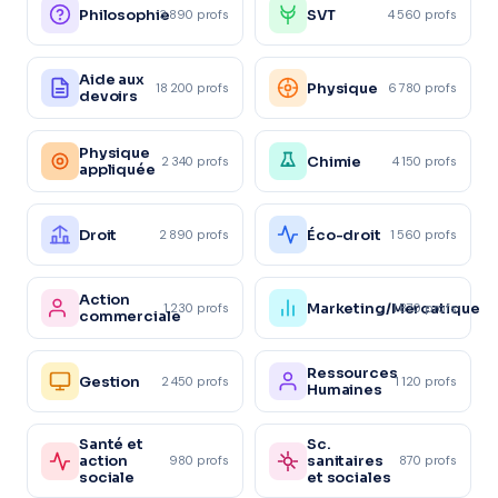
Philosophie
SVT
3 890 profs
4 560 profs
Aide aux
Physique
18 200 profs
6 780 profs
devoirs
Physique
Chimie
2 340 profs
4 150 profs
appliquée
Droit
Éco-droit
2 890 profs
1 560 profs
Action
Marketing/Mercatique
1 230 profs
1 870 profs
commerciale
Ressources
Gestion
2 450 profs
1 120 profs
Humaines
Santé et
Sc.
action
sanitaires
980 profs
870 profs
sociale
et sociales