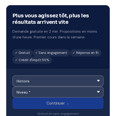
pendant chaque période de vacances scolaires.
Remise à niveau rapide ou préparation ciblée aux
examens à Colmar.
Plus vous agissez tôt, plus les
résultats arrivent vite
Demande gratuite en 2 min. Propositions en moins
d'une heure. Premier cours dans la semaine.
✓ Gratuit
✓ Sans engagement
✓ Réponse en 1h
✓ Crédit d'impôt 50%
Continuer →
Gratuit et sans engagement