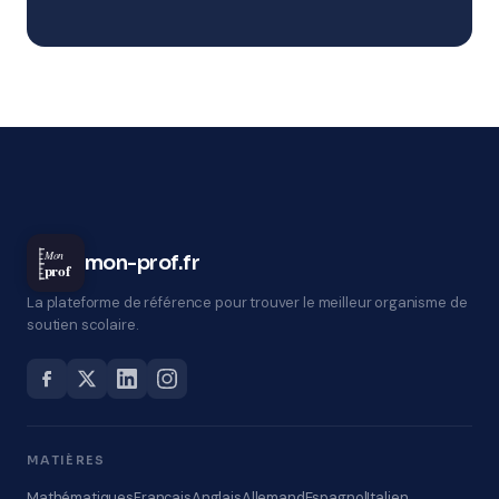
Mon
mon-prof.fr
prof
La plateforme de référence pour trouver le meilleur organisme de
soutien scolaire.
MATIÈRES
Mathématiques
Français
Anglais
Allemand
Espagnol
Italien