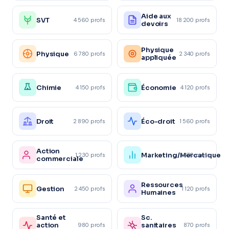
Aide aux
SVT
4 560 profs
18 200 profs
devoirs
Physique
Physique
6 780 profs
2 340 profs
appliquée
Chimie
Économie
4 150 profs
4 120 profs
Droit
Éco-droit
2 890 profs
1 560 profs
Action
Marketing/Mercatique
1 230 profs
1 870 profs
commerciale
Ressources
Gestion
2 450 profs
1 120 profs
Humaines
Santé et
Sc.
action
sanitaires
980 profs
870 profs