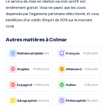
Le service de mise en relation via mon-prof.fr est
entièrement gratuit. Vous ne payez que les cours
dispensés par l'organisme partenaire sélectionné, et vous
bénéficiez d'un crédit d'impôt de 50% sur le montant
total.
Autres matières à Colmar
Mathématiques
Français
12 450 profs
8 320 profs
Anglais
Allemand
15 680 profs
3 210 profs
Espagnol
Italien
5 890 profs
2 140 profs
Géographie
Philosophie
4 120 profs
3 890 profs