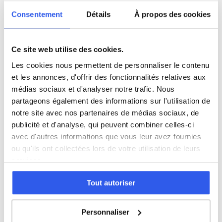
Consentement
Détails
À propos des cookies
3ème (Collège)
Seconde (Lycée)
Ce site web utilise des cookies.
Les cookies nous permettent de personnaliser le contenu
Première (Lycée)
et les annonces, d'offrir des fonctionnalités relatives aux
médias sociaux et d'analyser notre trafic. Nous
partageons également des informations sur l'utilisation de
Terminale (Lycée)
notre site avec nos partenaires de médias sociaux, de
publicité et d'analyse, qui peuvent combiner celles-ci
avec d'autres informations que vous leur avez fournies
ou qu'ils ont collectées lors de votre utilisation de leurs
⭐
services.
457+ familles accompagnées à Colmar
Note moyenne de 4.8/5. Notre organisme partenaire
Tout autoriser
intervient à domicile à Colmar et alentours.
Rejoindre ces familles →
Personnaliser