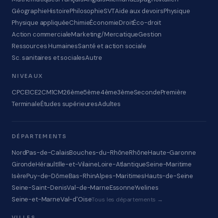
Géographie
Histoire
Philosophie
SVT
Aide aux devoirs
Physique
Physique appliquée
Chimie
Économie
Droit
Éco-droit
Action commerciale
Marketing/Mercatique
Gestion
Ressources Humaines
Santé et action sociale
Sc. sanitaires et sociales
Autre
NIVEAUX
CP
CE1
CE2
CM1
CM2
6ème
5ème
4ème
3ème
Seconde
Première
Terminale
Études supérieures
Adultes
DÉPARTEMENTS
Nord
Pas-de-Calais
Bouches-du-Rhône
Rhône
Haute-Garonne
Gironde
Hérault
Ille-et-Vilaine
Loire-Atlantique
Seine-Maritime
Isère
Puy-de-Dôme
Bas-Rhin
Alpes-Maritimes
Hauts-de-Seine
Seine-Saint-Denis
Val-de-Marne
Essonne
Yvelines
Seine-et-Marne
Val-d'Oise
Tous les départements →
VILLES