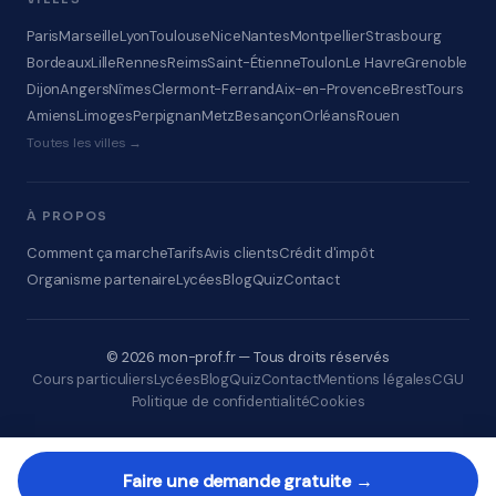
Paris
Marseille
Lyon
Toulouse
Nice
Nantes
Montpellier
Strasbourg
Bordeaux
Lille
Rennes
Reims
Saint-Étienne
Toulon
Le Havre
Grenoble
Dijon
Angers
Nîmes
Clermont-Ferrand
Aix-en-Provence
Brest
Tours
Amiens
Limoges
Perpignan
Metz
Besançon
Orléans
Rouen
Toutes les villes →
À PROPOS
Comment ça marche
Tarifs
Avis clients
Crédit d'impôt
Organisme partenaire
Lycées
Blog
Quiz
Contact
© 2026 mon-prof.fr — Tous droits réservés
Cours particuliers
Lycées
Blog
Quiz
Contact
Mentions légales
CGU
Politique de confidentialité
Cookies
Faire une demande gratuite →