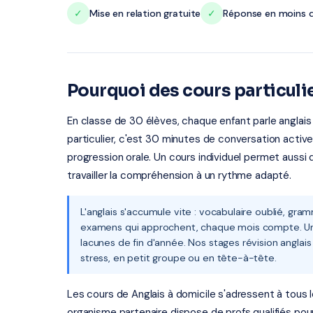
✓
Mise en relation gratuite
✓
Réponse en moins d
Pourquoi des cours particuli
En classe de 30 élèves, chaque enfant parle anglai
particulier, c'est 30 minutes de conversation activ
progression orale. Un cours individuel permet aussi de
travailler la compréhension à un rythme adapté.
L'anglais s'accumule vite : vocabulaire oublié, gra
examens qui approchent, chaque mois compte. Un 
lacunes de fin d'année. Nos stages révision anglai
stress, en petit groupe ou en tête-à-tête.
Les cours de Anglais à domicile s'adressent à tous le
organisme partenaire dispose de profs qualifiés pou