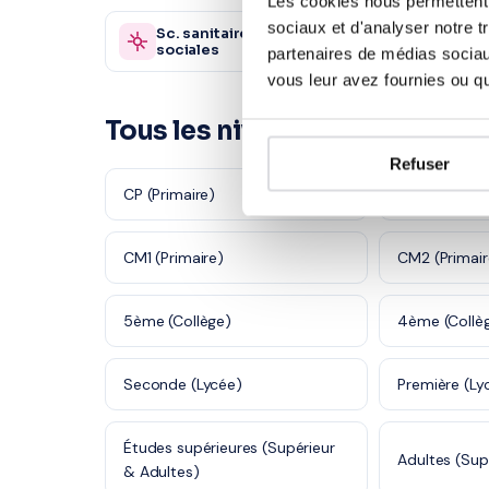
Les cookies nous permettent d
sociaux et d'analyser notre t
Sc. sanitaires et
Autre
870 profs
sociales
partenaires de médias sociaux
vous leur avez fournies ou qu'
Tous les niveaux en Anglais 
Refuser
CP (Primaire)
CE1 (Primaire
CM1 (Primaire)
CM2 (Primair
5ème (Collège)
4ème (Collè
Seconde (Lycée)
Première (Ly
Études supérieures (Supérieur
Adultes (Sup
& Adultes)