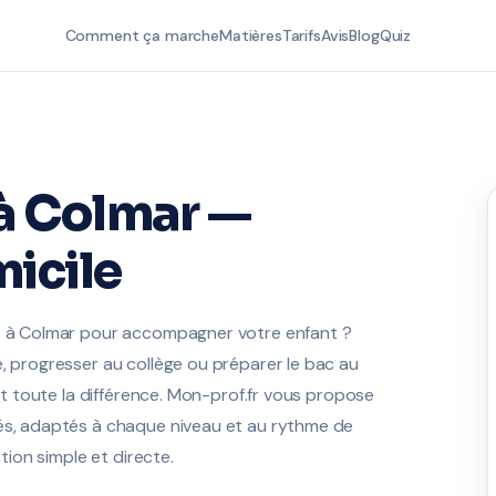
Comment ça marche
Matières
Tarifs
Avis
Blog
Quiz
à Colmar —
icile
is à Colmar pour accompagner votre enfant ?
e, progresser au collège ou préparer le bac au
ait toute la différence. Mon-prof.fr vous propose
iés, adaptés à chaque niveau et au rythme de
ation simple et directe.