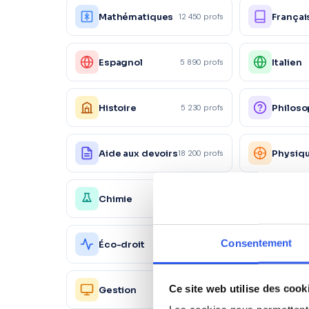
Mathématiques
Françai
12 450 profs
Espagnol
Italien
5 890 profs
Histoire
Philoso
5 230 profs
Aide aux devoirs
Physiq
18 200 profs
Chimie
Économ
4 150 profs
Action
Consentement
Éco-droit
1 560 profs
commer
Ressou
Ce site web utilise des cook
Gestion
2 450 profs
Humain