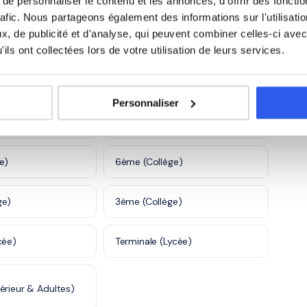
e personnaliser le contenu et les annonces, d'offrir des fonctio
rafic. Nous partageons également des informations sur l'utilisati
5 600 profs
, de publicité et d'analyse, qui peuvent combiner celles-ci avec
ils ont collectées lors de votre utilisation de leurs services.
à Colmar
Personnaliser
)
CE2 (Primaire)
e)
6ème (Collège)
ge)
3ème (Collège)
cée)
Terminale (Lycée)
érieur & Adultes)