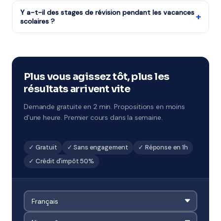
Tous les niveaux : CP au CM2, 6ème à 3ème, Seconde à
crédit d'impôt intervient chaque année après votre
Terminale, études supérieures et adultes.
Y a-t-il des stages de révision pendant les vacances
déclaration de revenus.
+
scolaires ?
Tout à fait : stages de Toussaint, Noël, février, Pâques
et été. Ces sessions concentrées sont idéales pour
combler des lacunes ou préparer un examen.
Disponibles à Levallois-Perret.
Plus vous agissez tôt, plus les
résultats arrivent vite
Demande gratuite en 2 min. Propositions en moins
d'une heure. Premier cours dans la semaine.
✓ Gratuit
✓ Sans engagement
✓ Réponse en 1h
✓ Crédit d'impôt 50%