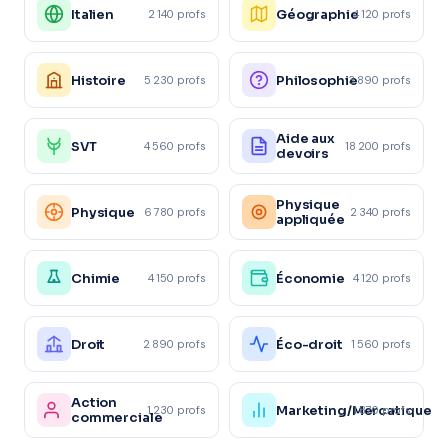
Italien
Géographie
2 140 profs
4 120 profs
Histoire
Philosophie
5 230 profs
3 890 profs
Aide aux
SVT
4 560 profs
18 200 profs
devoirs
Physique
Physique
6 780 profs
2 340 profs
appliquée
Chimie
Économie
4 150 profs
4 120 profs
Droit
Éco-droit
2 890 profs
1 560 profs
Action
Marketing/Mercatique
1 230 profs
1 870 profs
commerciale