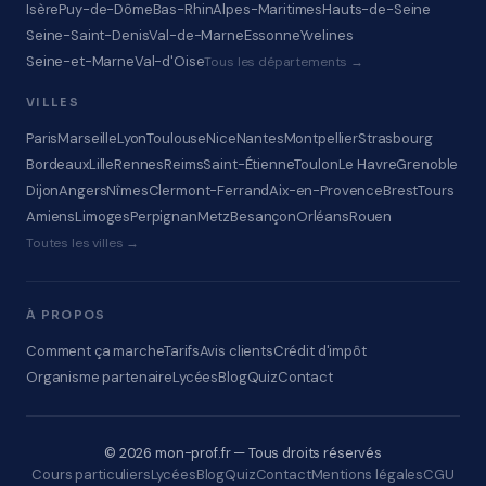
Isère
Puy-de-Dôme
Bas-Rhin
Alpes-Maritimes
Hauts-de-Seine
Seine-Saint-Denis
Val-de-Marne
Essonne
Yvelines
Seine-et-Marne
Val-d'Oise
Tous les départements →
VILLES
Paris
Marseille
Lyon
Toulouse
Nice
Nantes
Montpellier
Strasbourg
Bordeaux
Lille
Rennes
Reims
Saint-Étienne
Toulon
Le Havre
Grenoble
Dijon
Angers
Nîmes
Clermont-Ferrand
Aix-en-Provence
Brest
Tours
Amiens
Limoges
Perpignan
Metz
Besançon
Orléans
Rouen
Toutes les villes →
À PROPOS
Comment ça marche
Tarifs
Avis clients
Crédit d'impôt
Organisme partenaire
Lycées
Blog
Quiz
Contact
© 2026 mon-prof.fr — Tous droits réservés
Cours particuliers
Lycées
Blog
Quiz
Contact
Mentions légales
CGU