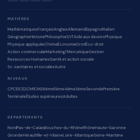
MATIÈRES
Mathématiques
Français
Anglais
Allemand
Espagnol
Italien
Géographie
Histoire
Philosophie
SVT
Aide aux devoirs
Physique
Physique appliquée
Chimie
Économie
Droit
Éco-droit
Action commerciale
Marketing/Mercatique
Gestion
Ressources Humaines
Santé et action sociale
Sc. sanitaires et sociales
Autre
NIVEAUX
CP
CE1
CE2
CM1
CM2
6ème
5ème
4ème
3ème
Seconde
Première
Terminale
Études supérieures
Adultes
DÉPARTEMENTS
Nord
Pas-de-Calais
Bouches-du-Rhône
Rhône
Haute-Garonne
Gironde
Hérault
Ille-et-Vilaine
Loire-Atlantique
Seine-Maritime