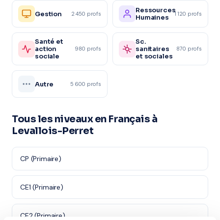
Ressources
Gestion
2 450 profs
1 120 profs
Humaines
Santé et
Sc.
action
sanitaires
980 profs
870 profs
sociale
et sociales
Autre
5 600 profs
Tous les niveaux en Français à
Levallois-Perret
CP (Primaire)
CE1 (Primaire)
CE2 (Primaire)