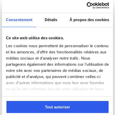
CM1 (Primaire)
Consentement
Détails
À propos des cookies
CM2 (Primaire)
Ce site web utilise des cookies.
6ème (Collège)
Les cookies nous permettent de personnaliser le contenu
et les annonces, d'offrir des fonctionnalités relatives aux
5ème (Collège)
médias sociaux et d'analyser notre trafic. Nous
partageons également des informations sur l'utilisation de
notre site avec nos partenaires de médias sociaux, de
4ème (Collège)
publicité et d'analyse, qui peuvent combiner celles-ci
avec d'autres informations que vous leur avez fournies
3ème (Collège)
ou qu'ils ont collectées lors de votre utilisation de leurs
services.
Seconde (Lycée)
Tout autoriser