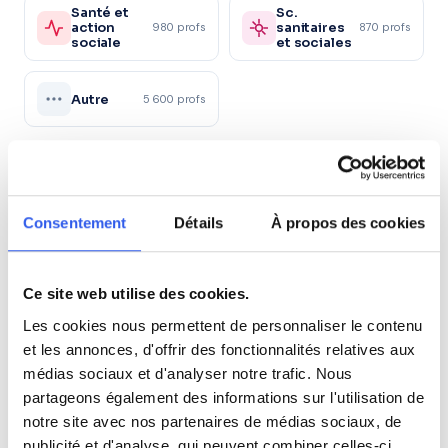
Santé et
Sc.
action
sanitaires
980 profs
870 profs
sociale
et sociales
Autre
5 600 profs
Tous les niveaux en Espagnol à
Levallois-Perret
Consentement
Détails
À propos des cookies
5ème (Collège)
Ce site web utilise des cookies.
4ème (Collège)
Les cookies nous permettent de personnaliser le contenu
et les annonces, d'offrir des fonctionnalités relatives aux
3ème (Collège)
médias sociaux et d'analyser notre trafic. Nous
partageons également des informations sur l'utilisation de
notre site avec nos partenaires de médias sociaux, de
Seconde (Lycée)
publicité et d'analyse, qui peuvent combiner celles-ci