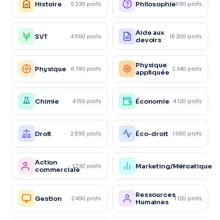
Histoire
Philosophie
5 230 profs
3 890 profs
Aide aux
SVT
4 560 profs
18 200 profs
devoirs
Physique
Physique
6 780 profs
2 340 profs
appliquée
Chimie
Économie
4 150 profs
4 120 profs
Droit
Éco-droit
2 890 profs
1 560 profs
Action
Marketing/Mercatique
1 230 profs
1 870 profs
commerciale
Ressources
Gestion
2 450 profs
1 120 profs
Humaines