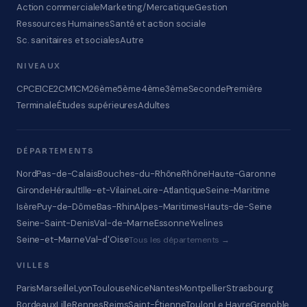
Action commerciale
Marketing/Mercatique
Gestion
Ressources Humaines
Santé et action sociale
Sc. sanitaires et sociales
Autre
NIVEAUX
CP
CE1
CE2
CM1
CM2
6ème
5ème
4ème
3ème
Seconde
Première
Terminale
Études supérieures
Adultes
DÉPARTEMENTS
Nord
Pas-de-Calais
Bouches-du-Rhône
Rhône
Haute-Garonne
Gironde
Hérault
Ille-et-Vilaine
Loire-Atlantique
Seine-Maritime
Isère
Puy-de-Dôme
Bas-Rhin
Alpes-Maritimes
Hauts-de-Seine
Seine-Saint-Denis
Val-de-Marne
Essonne
Yvelines
Seine-et-Marne
Val-d'Oise
Tous les départements →
VILLES
Paris
Marseille
Lyon
Toulouse
Nice
Nantes
Montpellier
Strasbourg
Bordeaux
Lille
Rennes
Reims
Saint-Étienne
Toulon
Le Havre
Grenoble