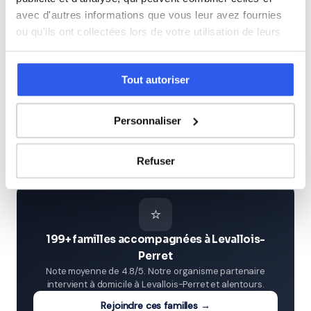
avec d'autres informations que vous leur avez fournies
Première (Lycée)
ou qu'ils ont collectées lors de votre utilisation de leurs
services.
Terminale (Lycée)
Tout autoriser
Études supérieures (Supérieur & Adultes)
Personnaliser
Adultes (Supérieur & Adultes)
Refuser
⭐
199+ familles accompagnées à Levallois-
Perret
Note moyenne de 4.8/5. Notre organisme partenaire
intervient à domicile à Levallois-Perret et alentours.
Rejoindre ces familles →