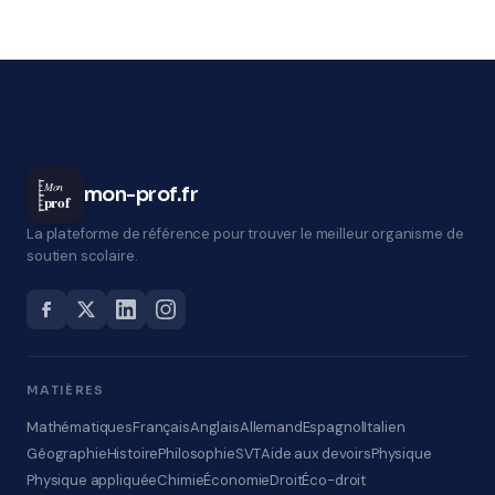
Mon
mon-prof.fr
prof
La plateforme de référence pour trouver le meilleur organisme de
soutien scolaire.
MATIÈRES
Mathématiques
Français
Anglais
Allemand
Espagnol
Italien
Géographie
Histoire
Philosophie
SVT
Aide aux devoirs
Physique
Physique appliquée
Chimie
Économie
Droit
Éco-droit