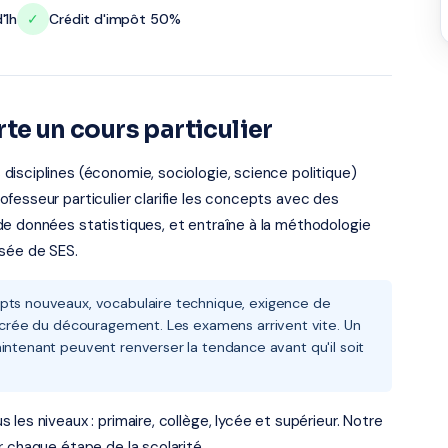
'1h
✓
Crédit d'impôt 50%
te un cours particulier
isciplines (économie, sociologie, science politique)
fesseur particulier clarifie les concepts avec des
de données statistiques, et entraîne à la méthodologie
osée de SES.
epts nouveaux, vocabulaire technique, exigence de
et crée du découragement. Les examens arrivent vite. Un
intenant peuvent renverser la tendance avant qu'il soit
les niveaux : primaire, collège, lycée et supérieur. Notre
r chaque étape de la scolarité.