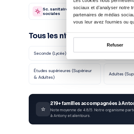
Les cookies nous permettent d
sociaux et d'analyser notre t
Sc. sanitaires et
Autre
870 profs
sociales
partenaires de médias sociaux
vous leur avez fournies ou qu'
Tous les niveaux en Économi
Refuser
Seconde (Lycée)
Première (Ly
Études supérieures (Supérieur
Adultes (Sup
& Adultes)
219+ familles accompagnées à Anto
⭐
Note moyenne de 4.8/5. Notre organisme parten
à Antony et alentours.