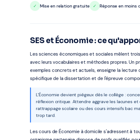
✓
Mise en relation gratuite
✓
Réponse en moins d
SES et Économie : ce qu'appor
Les sciences économiques et sociales mêlent trois d
avec leurs vocabulaires et méthodes propres. Un pro
exemples concrets et actuels, enseigne la lecture 
spécifique de la dissertation et de l'épreuve comp
L'Économie devient piégeux dès le collège : conc
réflexion critique. Attendre aggrave les lacunes 
rattrappage scolaire ou des cours intensifs bac ma
trop tard.
Les cours de Économie à domicile s'adressent à tous 
organisme partenaire dispose de profs qualifiés pou