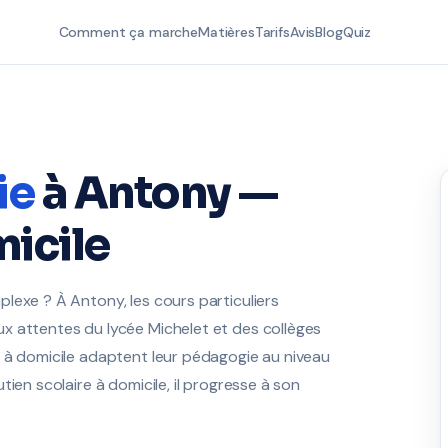
Comment ça marche
Matières
Tarifs
Avis
Blog
Quiz
ie
à Antony —
icile
lexe ? À Antony, les cours particuliers
x attentes du lycée Michelet et des collèges
e à domicile adaptent leur pédagogie au niveau
ien scolaire à domicile, il progresse à son