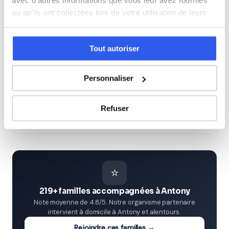
avec d'autres informations que vous leur avez fournies
Seconde (Lycée)
ou qu'ils ont collectées lors de votre utilisation de leurs
services.
Première (Lycée)
Tout autoriser
Terminale (Lycée)
Personnaliser
Études supérieures (Supérieur & Adultes)
Refuser
Adultes (Supérieur & Adultes)
⭐
219+ familles accompagnées à Antony
Note moyenne de 4.8/5. Notre organisme partenaire
intervient à domicile à Antony et alentours.
Rejoindre ces familles →