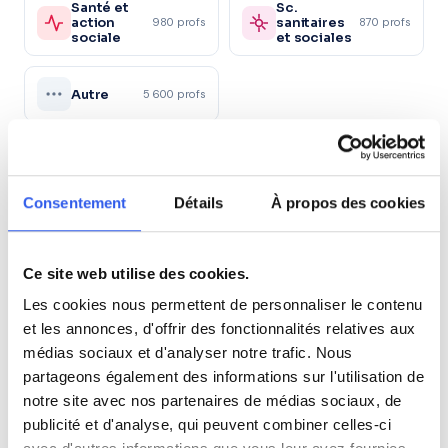
Santé et
Sc.
action
sanitaires
980 profs
870 profs
sociale
et sociales
Autre
5 600 profs
Tous les niveaux en Allemand à Antony
Consentement
Détails
À propos des cookies
6ème (Collège)
Ce site web utilise des cookies.
5ème (Collège)
Les cookies nous permettent de personnaliser le contenu
et les annonces, d'offrir des fonctionnalités relatives aux
4ème (Collège)
médias sociaux et d'analyser notre trafic. Nous
partageons également des informations sur l'utilisation de
3ème (Collège)
notre site avec nos partenaires de médias sociaux, de
publicité et d'analyse, qui peuvent combiner celles-ci