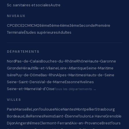
Sc. sanitaires et sociales
Autre
NIVEAUX
CP
CE1
CE2
CM1
CM2
6ème
5ème
4ème
3ème
Seconde
Première
Terminale
Études supérieures
Adultes
DÉPARTEMENTS
Nord
Pas-de-Calais
Bouches-du-Rhône
Rhône
Haute-Garonne
Gironde
Hérault
Ille-et-Vilaine
Loire-Atlantique
Seine-Maritime
Isère
Puy-de-Dôme
Bas-Rhin
Alpes-Maritimes
Hauts-de-Seine
Seine-Saint-Denis
Val-de-Marne
Essonne
Yvelines
Seine-et-Marne
Val-d'Oise
Tous les départements →
VILLES
Paris
Marseille
Lyon
Toulouse
Nice
Nantes
Montpellier
Strasbourg
Bordeaux
Lille
Rennes
Reims
Saint-Étienne
Toulon
Le Havre
Grenoble
Dijon
Angers
Nîmes
Clermont-Ferrand
Aix-en-Provence
Brest
Tours