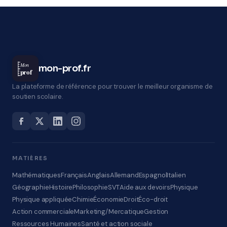
Mon
mon-prof.fr
prof
La plateforme de référence pour trouver le meilleur organisme de
soutien scolaire.
MATIÈRES
Mathématiques
Français
Anglais
Allemand
Espagnol
Italien
Géographie
Histoire
Philosophie
SVT
Aide aux devoirs
Physique
Physique appliquée
Chimie
Économie
Droit
Éco-droit
Action commerciale
Marketing/Mercatique
Gestion
Ressources Humaines
Santé et action sociale