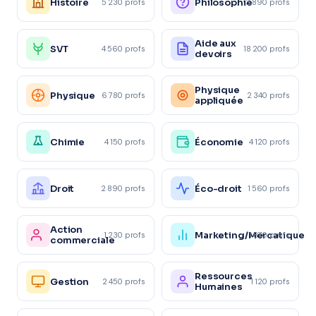
Histoire
Philosophie
5 230 profs
3 890 profs
Aide aux
SVT
4 560 profs
18 200 profs
devoirs
Physique
Physique
6 780 profs
2 340 profs
appliquée
Chimie
Économie
4 150 profs
4 120 profs
Droit
Éco-droit
2 890 profs
1 560 profs
Action
Marketing/Mercatique
1 230 profs
1 870 profs
commerciale
Ressources
Gestion
2 450 profs
1 120 profs
Humaines