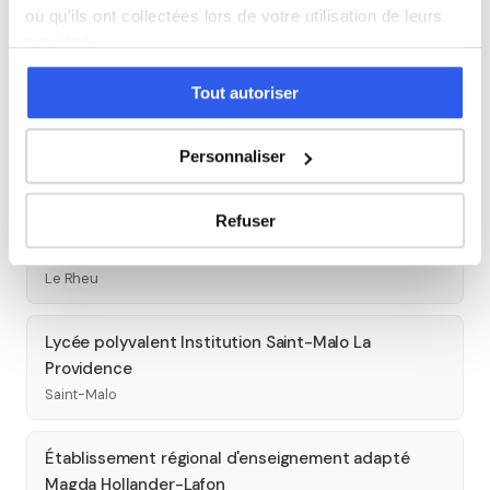
Redon
ou qu'ils ont collectées lors de votre utilisation de leurs
services.
Lycée polyvalent La Providence
Tout autoriser
Montauban-de-Bretagne
Personnaliser
Lycée polyvalent Saint-Vincent Providence
Rennes
Refuser
Lycée agricole Théodore Monod
Le Rheu
Lycée polyvalent Institution Saint-Malo La
Providence
Saint-Malo
Établissement régional d'enseignement adapté
Magda Hollander-Lafon