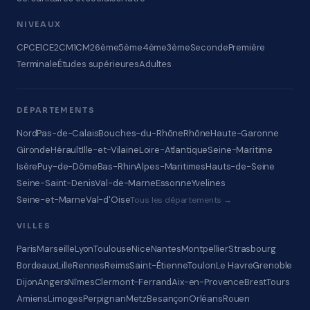
NIVEAUX
CP
CE1
CE2
CM1
CM2
6ème
5ème
4ème
3ème
Seconde
Première
Terminale
Études supérieures
Adultes
DÉPARTEMENTS
Nord
Pas-de-Calais
Bouches-du-Rhône
Rhône
Haute-Garonne
Gironde
Hérault
Ille-et-Vilaine
Loire-Atlantique
Seine-Maritime
Isère
Puy-de-Dôme
Bas-Rhin
Alpes-Maritimes
Hauts-de-Seine
Seine-Saint-Denis
Val-de-Marne
Essonne
Yvelines
Seine-et-Marne
Val-d'Oise
Tous les départements →
VILLES
Paris
Marseille
Lyon
Toulouse
Nice
Nantes
Montpellier
Strasbourg
Bordeaux
Lille
Rennes
Reims
Saint-Étienne
Toulon
Le Havre
Grenoble
Dijon
Angers
Nîmes
Clermont-Ferrand
Aix-en-Provence
Brest
Tours
Amiens
Limoges
Perpignan
Metz
Besançon
Orléans
Rouen