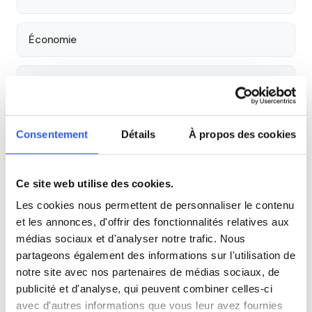
Économie
Espagnol
Allemand
Consentement
Détails
À propos des cookies
Cours par niveau
Ce site web utilise des cookies.
Seconde
Première
Terminale
Les cookies nous permettent de personnaliser le contenu
et les annonces, d'offrir des fonctionnalités relatives aux
médias sociaux et d'analyser notre trafic. Nous
Autres lycées à proximité
partageons également des informations sur l'utilisation de
notre site avec nos partenaires de médias sociaux, de
Établissement régional d'enseignement adapté
publicité et d'analyse, qui peuvent combiner celles-ci
Jean Bart
avec d'autres informations que vous leur avez fournies