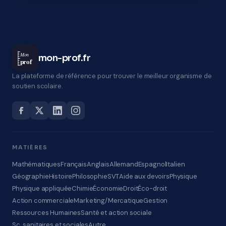
Mon
mon-prof.fr
prof
La plateforme de référence pour trouver le meilleur organisme de
soutien scolaire.
MATIÈRES
Mathématiques
Français
Anglais
Allemand
Espagnol
Italien
Géographie
Histoire
Philosophie
SVT
Aide aux devoirs
Physique
Physique appliquée
Chimie
Économie
Droit
Éco-droit
Action commerciale
Marketing/Mercatique
Gestion
Ressources Humaines
Santé et action sociale
Sc. sanitaires et sociales
Autre