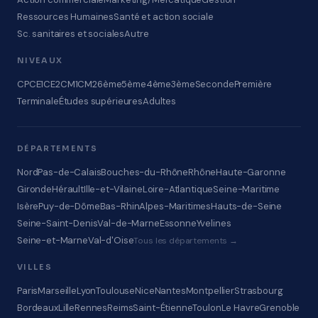
Ressources Humaines
Santé et action sociale
Sc. sanitaires et sociales
Autre
NIVEAUX
CP
CE1
CE2
CM1
CM2
6ème
5ème
4ème
3ème
Seconde
Première
Terminale
Études supérieures
Adultes
DÉPARTEMENTS
Nord
Pas-de-Calais
Bouches-du-Rhône
Rhône
Haute-Garonne
Gironde
Hérault
Ille-et-Vilaine
Loire-Atlantique
Seine-Maritime
Isère
Puy-de-Dôme
Bas-Rhin
Alpes-Maritimes
Hauts-de-Seine
Seine-Saint-Denis
Val-de-Marne
Essonne
Yvelines
Seine-et-Marne
Val-d'Oise
Tous les départements →
VILLES
Paris
Marseille
Lyon
Toulouse
Nice
Nantes
Montpellier
Strasbourg
Bordeaux
Lille
Rennes
Reims
Saint-Étienne
Toulon
Le Havre
Grenoble