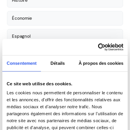
Histoire
Économie
Espagnol
Allemand
Consentement
Détails
À propos des cookies
Cours par niveau
Ce site web utilise des cookies.
Seconde
Première
Terminale
Les cookies nous permettent de personnaliser le contenu
et les annonces, d'offrir des fonctionnalités relatives aux
Tous les cours particuliers à Toulouse
médias sociaux et d'analyser notre trafic. Nous
partageons également des informations sur l'utilisation de
Découvrez l'ensemble de notre offre à Toulouse :
Voir tous
notre site avec nos partenaires de médias sociaux, de
les cours à Toulouse →
publicité et d'analyse, qui peuvent combiner celles-ci