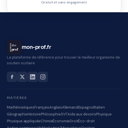
Gratuit et sans engagement
Mon
mon-prof.fr
prof
La plateforme de référence pour trouver le meilleur organisme de
soutien scolaire.
MATIÈRES
Mathématiques
Français
Anglais
Allemand
Espagnol
Italien
Géographie
Histoire
Philosophie
SVT
Aide aux devoirs
Physique
Physique appliquée
Chimie
Économie
Droit
Éco-droit
Action commerciale
Marketing/Mercatique
Gestion