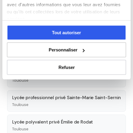
avec d'autres informations que vous leur avez fournies
Autres lycées à proximité
ou qu'ils ont collectées lors de votre utilisation de leurs
services.
Lycée professionnel privé Sainte-Marie de Nevers
Toulouse
Tout autoriser
Lycée polyvalent Joseph Gallieni
Personnaliser
Toulouse
Refuser
Lycée polyvalent Déodat de Séverac
Toulouse
Lycée professionnel privé Sainte-Marie Saint-Sernin
Toulouse
Lycée polyvalent privé Émilie de Rodat
Toulouse