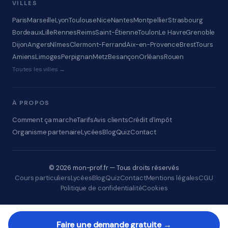
VILLES
Paris
Marseille
Lyon
Toulouse
Nice
Nantes
Montpellier
Strasbourg
Bordeaux
Lille
Rennes
Reims
Saint-Étienne
Toulon
Le Havre
Grenoble
Dijon
Angers
Nîmes
Clermont-Ferrand
Aix-en-Provence
Brest
Tours
Amiens
Limoges
Perpignan
Metz
Besançon
Orléans
Rouen
Toutes les villes →
À PROPOS
Comment ça marche
Tarifs
Avis clients
Crédit d'impôt
Organisme partenaire
Lycées
Blog
Quiz
Contact
© 2026 mon-prof.fr — Tous droits réservés
Cours particuliers
Lycées
Blog
Quiz
Contact
Mentions légales
CGU
Politique de confidentialité
Cookies
Faire une demande gratuite →