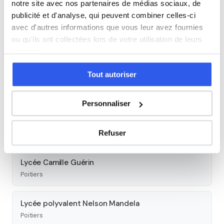
notre site avec nos partenaires de médias sociaux, de
Découvrez l'ensemble de notre offre à Poitiers :
Voir tous
publicité et d'analyse, qui peuvent combiner celles-ci
les cours à Poitiers →
avec d'autres informations que vous leur avez fournies
ou qu'ils ont collectées lors de votre utilisation de leurs
services.
Autres lycées à proximité
Tout autoriser
Lycée professionnel Le Dolmen
Poitiers
Personnaliser
Lycée polyvalent privé Isaac de l'Étoile - Feuillants
Refuser
Poitiers
Lycée Camille Guérin
Poitiers
Lycée polyvalent Nelson Mandela
Poitiers