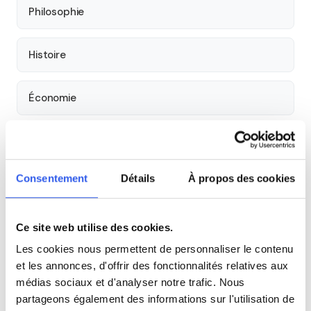
Philosophie
Histoire
Économie
Espagnol
Consentement
Détails
À propos des cookies
Allemand
Cours par niveau
Ce site web utilise des cookies.
Les cookies nous permettent de personnaliser le contenu
Seconde
Première
Terminale
et les annonces, d'offrir des fonctionnalités relatives aux
médias sociaux et d'analyser notre trafic. Nous
partageons également des informations sur l'utilisation de
Tous les cours particuliers à Poitiers