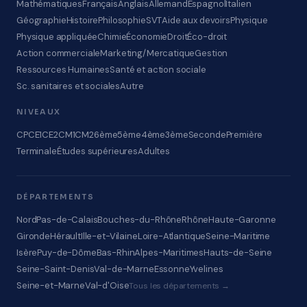
Mathématiques
Français
Anglais
Allemand
Espagnol
Italien
Géographie
Histoire
Philosophie
SVT
Aide aux devoirs
Physique
Physique appliquée
Chimie
Économie
Droit
Éco-droit
Action commerciale
Marketing/Mercatique
Gestion
Ressources Humaines
Santé et action sociale
Sc. sanitaires et sociales
Autre
NIVEAUX
CP
CE1
CE2
CM1
CM2
6ème
5ème
4ème
3ème
Seconde
Première
Terminale
Études supérieures
Adultes
DÉPARTEMENTS
Nord
Pas-de-Calais
Bouches-du-Rhône
Rhône
Haute-Garonne
Gironde
Hérault
Ille-et-Vilaine
Loire-Atlantique
Seine-Maritime
Isère
Puy-de-Dôme
Bas-Rhin
Alpes-Maritimes
Hauts-de-Seine
Seine-Saint-Denis
Val-de-Marne
Essonne
Yvelines
Seine-et-Marne
Val-d'Oise
Tous les départements →