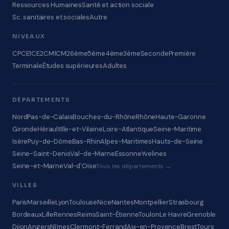
Ressources Humaines
Santé et action sociale
Sc. sanitaires et sociales
Autre
NIVEAUX
CP
CE1
CE2
CM1
CM2
6ème
5ème
4ème
3ème
Seconde
Première
Terminale
Études supérieures
Adultes
DÉPARTEMENTS
Nord
Pas-de-Calais
Bouches-du-Rhône
Rhône
Haute-Garonne
Gironde
Hérault
Ille-et-Vilaine
Loire-Atlantique
Seine-Maritime
Isère
Puy-de-Dôme
Bas-Rhin
Alpes-Maritimes
Hauts-de-Seine
Seine-Saint-Denis
Val-de-Marne
Essonne
Yvelines
Seine-et-Marne
Val-d'Oise
Tous les départements →
VILLES
Paris
Marseille
Lyon
Toulouse
Nice
Nantes
Montpellier
Strasbourg
Bordeaux
Lille
Rennes
Reims
Saint-Étienne
Toulon
Le Havre
Grenoble
Dijon
Angers
Nîmes
Clermont-Ferrand
Aix-en-Provence
Brest
Tours