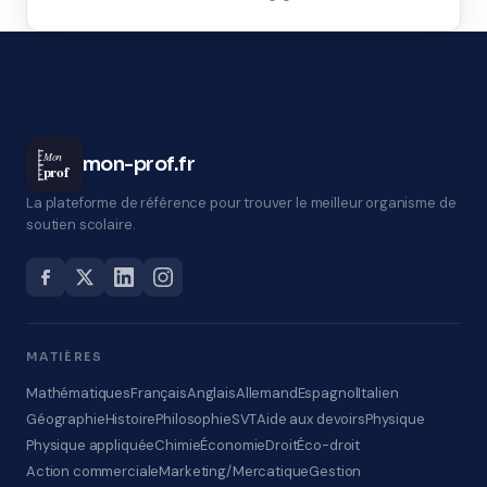
Mon
mon-prof.fr
prof
La plateforme de référence pour trouver le meilleur organisme de
soutien scolaire.
MATIÈRES
Mathématiques
Français
Anglais
Allemand
Espagnol
Italien
Géographie
Histoire
Philosophie
SVT
Aide aux devoirs
Physique
Physique appliquée
Chimie
Économie
Droit
Éco-droit
Action commerciale
Marketing/Mercatique
Gestion