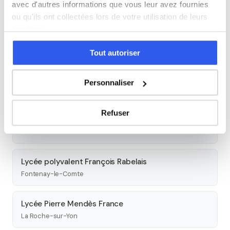
avec d'autres informations que vous leur avez fournies
Autres lycées à proximité
ou qu'ils ont collectées lors de votre utilisation de leurs
services.
Lycée professionnel Valère Mathé
Les Sables-d'Olonne
Tout autoriser
Lycée professionnel Éric Tabarly
Personnaliser
Les Sables-d'Olonne
Refuser
Lycée polyvalent Notre-Dame du Roc
La Roche-sur-Yon
Lycée polyvalent François Rabelais
Fontenay-le-Comte
Lycée Pierre Mendès France
La Roche-sur-Yon