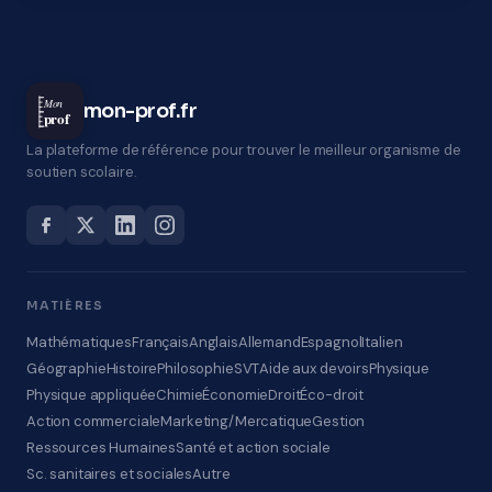
Mon
mon-prof.fr
prof
La plateforme de référence pour trouver le meilleur organisme de
soutien scolaire.
MATIÈRES
Mathématiques
Français
Anglais
Allemand
Espagnol
Italien
Géographie
Histoire
Philosophie
SVT
Aide aux devoirs
Physique
Physique appliquée
Chimie
Économie
Droit
Éco-droit
Action commerciale
Marketing/Mercatique
Gestion
Ressources Humaines
Santé et action sociale
Sc. sanitaires et sociales
Autre