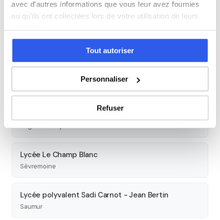
avec d'autres informations que vous leur avez fournies
Autres lycées à proximité
ou qu'ils ont collectées lors de votre utilisation de leurs
services.
Lycée polyvalent Saint Aubin La Salle
Verrières-en-Anjou
Tout autoriser
Lycée polyvalent Chevrollier
Personnaliser
Angers
Refuser
Lycée polyvalent Bourg Chevreau Sainte-Anne
Segré-en-Anjou-Bleu
Lycée Le Champ Blanc
Sèvremoine
Lycée polyvalent Sadi Carnot - Jean Bertin
Saumur