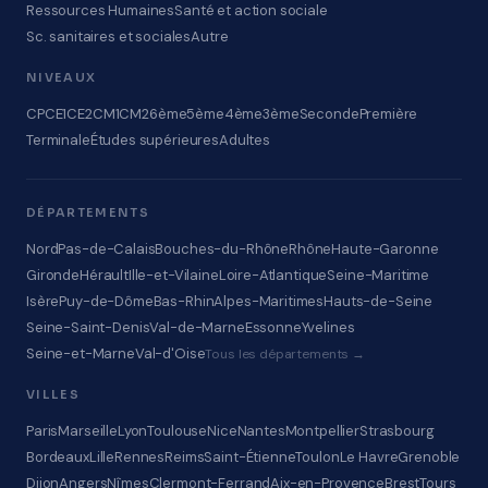
Ressources Humaines
Santé et action sociale
Sc. sanitaires et sociales
Autre
NIVEAUX
CP
CE1
CE2
CM1
CM2
6ème
5ème
4ème
3ème
Seconde
Première
Terminale
Études supérieures
Adultes
DÉPARTEMENTS
Nord
Pas-de-Calais
Bouches-du-Rhône
Rhône
Haute-Garonne
Gironde
Hérault
Ille-et-Vilaine
Loire-Atlantique
Seine-Maritime
Isère
Puy-de-Dôme
Bas-Rhin
Alpes-Maritimes
Hauts-de-Seine
Seine-Saint-Denis
Val-de-Marne
Essonne
Yvelines
Seine-et-Marne
Val-d'Oise
Tous les départements →
VILLES
Paris
Marseille
Lyon
Toulouse
Nice
Nantes
Montpellier
Strasbourg
Bordeaux
Lille
Rennes
Reims
Saint-Étienne
Toulon
Le Havre
Grenoble
Dijon
Angers
Nîmes
Clermont-Ferrand
Aix-en-Provence
Brest
Tours