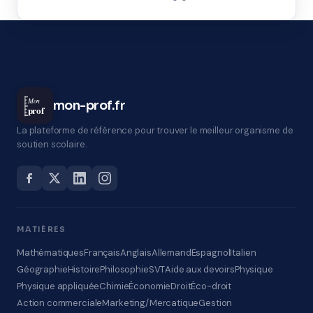
Mon
mon-prof.fr
prof
La plateforme de référence pour trouver le meilleur organisme de
soutien scolaire.
MATIÈRES
Mathématiques
Français
Anglais
Allemand
Espagnol
Italien
Géographie
Histoire
Philosophie
SVT
Aide aux devoirs
Physique
Physique appliquée
Chimie
Économie
Droit
Éco-droit
Action commerciale
Marketing/Mercatique
Gestion