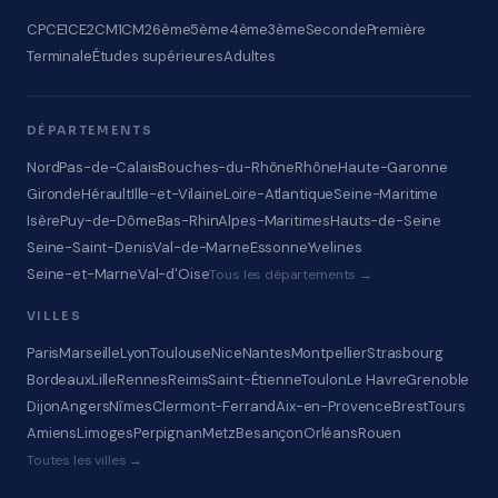
CP
CE1
CE2
CM1
CM2
6ème
5ème
4ème
3ème
Seconde
Première
Terminale
Études supérieures
Adultes
DÉPARTEMENTS
Nord
Pas-de-Calais
Bouches-du-Rhône
Rhône
Haute-Garonne
Gironde
Hérault
Ille-et-Vilaine
Loire-Atlantique
Seine-Maritime
Isère
Puy-de-Dôme
Bas-Rhin
Alpes-Maritimes
Hauts-de-Seine
Seine-Saint-Denis
Val-de-Marne
Essonne
Yvelines
Seine-et-Marne
Val-d'Oise
Tous les départements →
VILLES
Paris
Marseille
Lyon
Toulouse
Nice
Nantes
Montpellier
Strasbourg
Bordeaux
Lille
Rennes
Reims
Saint-Étienne
Toulon
Le Havre
Grenoble
Dijon
Angers
Nîmes
Clermont-Ferrand
Aix-en-Provence
Brest
Tours
Amiens
Limoges
Perpignan
Metz
Besançon
Orléans
Rouen
Toutes les villes →