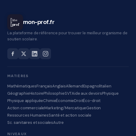
Mon
mon-prof.fr
prof
La plateforme de référence pour trouver le meilleur organisme de
soutien scolaire.
MATIÈRES
Mathématiques
Français
Anglais
Allemand
Espagnol
Italien
Géographie
Histoire
Philosophie
SVT
Aide aux devoirs
Physique
Physique appliquée
Chimie
Économie
Droit
Éco-droit
Action commerciale
Marketing/Mercatique
Gestion
Ressources Humaines
Santé et action sociale
Sc. sanitaires et sociales
Autre
NIVEAUX