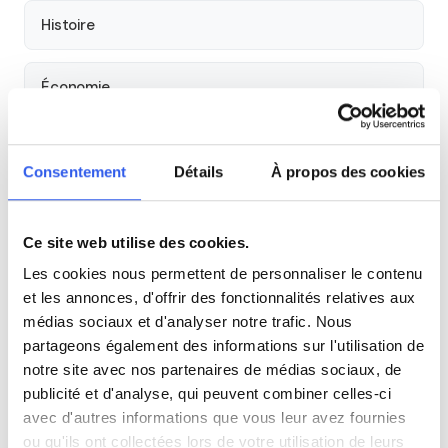
Histoire
Économie
Espagnol
Consentement
Détails
À propos des cookies
Allemand
Ce site web utilise des cookies.
Cours par niveau
Les cookies nous permettent de personnaliser le contenu
et les annonces, d'offrir des fonctionnalités relatives aux
Seconde
Première
Terminale
médias sociaux et d'analyser notre trafic. Nous
partageons également des informations sur l'utilisation de
notre site avec nos partenaires de médias sociaux, de
Autres lycées à proximité
publicité et d'analyse, qui peuvent combiner celles-ci
avec d'autres informations que vous leur avez fournies
Lycée polyvalent Jean Mermoz
ou qu'ils ont collectées lors de votre utilisation de leurs