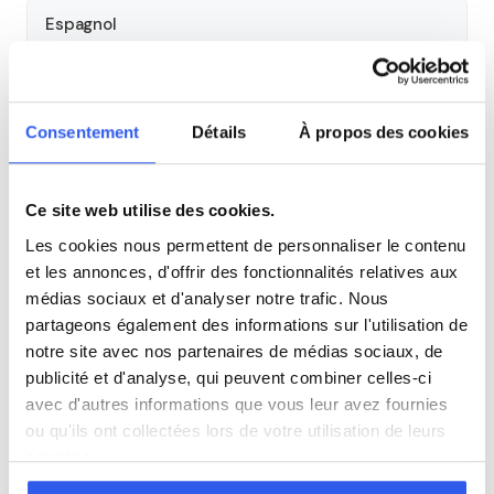
Espagnol
Allemand
Consentement
Détails
À propos des cookies
Cours par niveau
Ce site web utilise des cookies.
Seconde
Première
Terminale
Les cookies nous permettent de personnaliser le contenu
et les annonces, d'offrir des fonctionnalités relatives aux
Autres lycées à proximité
médias sociaux et d'analyser notre trafic. Nous
partageons également des informations sur l'utilisation de
Lycée général et technologique de l'ensemble
notre site avec nos partenaires de médias sociaux, de
Sainte-Marie
publicité et d'analyse, qui peuvent combiner celles-ci
Créteil
avec d'autres informations que vous leur avez fournies
ou qu'ils ont collectées lors de votre utilisation de leurs
services.
Lycée Claude Nicolas Ledoux
Vincennes