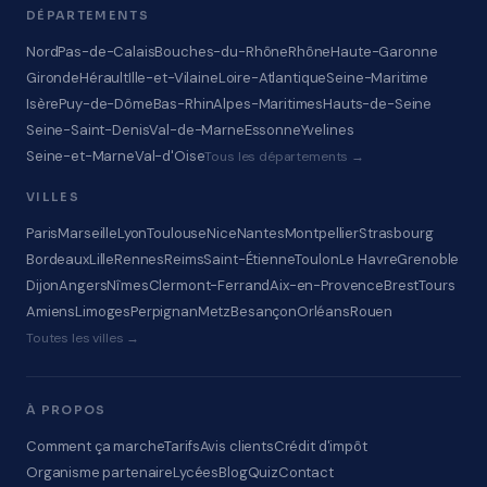
DÉPARTEMENTS
Nord
Pas-de-Calais
Bouches-du-Rhône
Rhône
Haute-Garonne
Gironde
Hérault
Ille-et-Vilaine
Loire-Atlantique
Seine-Maritime
Isère
Puy-de-Dôme
Bas-Rhin
Alpes-Maritimes
Hauts-de-Seine
Seine-Saint-Denis
Val-de-Marne
Essonne
Yvelines
Seine-et-Marne
Val-d'Oise
Tous les départements →
VILLES
Paris
Marseille
Lyon
Toulouse
Nice
Nantes
Montpellier
Strasbourg
Bordeaux
Lille
Rennes
Reims
Saint-Étienne
Toulon
Le Havre
Grenoble
Dijon
Angers
Nîmes
Clermont-Ferrand
Aix-en-Provence
Brest
Tours
Amiens
Limoges
Perpignan
Metz
Besançon
Orléans
Rouen
Toutes les villes →
À PROPOS
Comment ça marche
Tarifs
Avis clients
Crédit d'impôt
Organisme partenaire
Lycées
Blog
Quiz
Contact