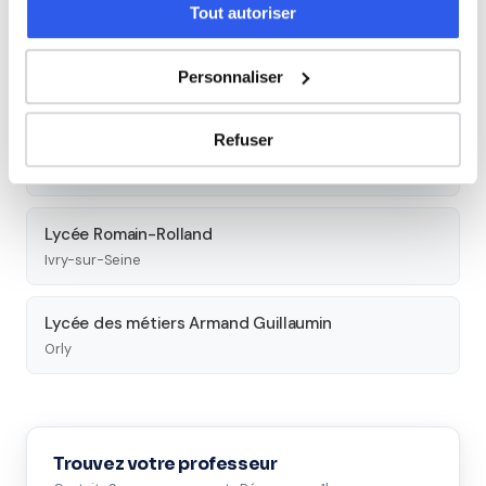
Tout autoriser
Lycée professionnel Claude Nicolas Ledoux - EBTP
Personnaliser
Vincennes
Refuser
Lycée professionnel Val de Bièvre
Gentilly
Lycée Romain-Rolland
Ivry-sur-Seine
Lycée des métiers Armand Guillaumin
Orly
Trouvez votre professeur