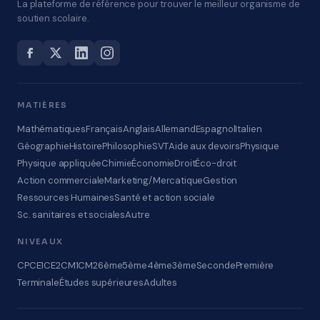
La plateforme de référence pour trouver le meilleur organisme de
soutien scolaire.
MATIÈRES
Mathématiques
Français
Anglais
Allemand
Espagnol
Italien
Géographie
Histoire
Philosophie
SVT
Aide aux devoirs
Physique
Physique appliquée
Chimie
Économie
Droit
Éco-droit
Action commerciale
Marketing/Mercatique
Gestion
Ressources Humaines
Santé et action sociale
Sc. sanitaires et sociales
Autre
NIVEAUX
CP
CE1
CE2
CM1
CM2
6ème
5ème
4ème
3ème
Seconde
Première
Terminale
Études supérieures
Adultes