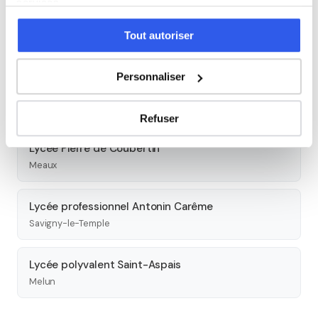
services.
Lycée général privé Bossuet
Tout autoriser
Meaux
Personnaliser
Lycée polyvalent les Pannevelles
Provins
Refuser
Lycée Pierre de Coubertin
Meaux
Lycée professionnel Antonin Carême
Savigny-le-Temple
Lycée polyvalent Saint-Aspais
Melun