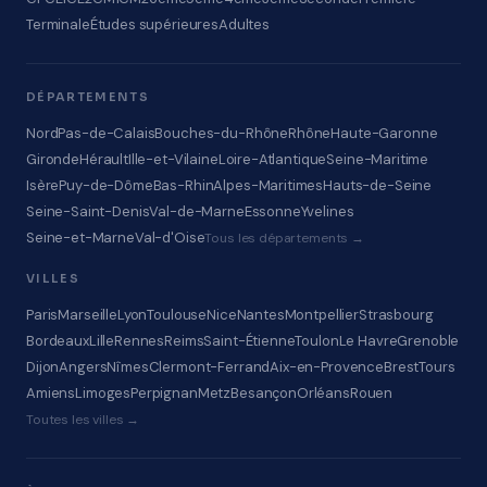
Terminale
Études supérieures
Adultes
DÉPARTEMENTS
Nord
Pas-de-Calais
Bouches-du-Rhône
Rhône
Haute-Garonne
Gironde
Hérault
Ille-et-Vilaine
Loire-Atlantique
Seine-Maritime
Isère
Puy-de-Dôme
Bas-Rhin
Alpes-Maritimes
Hauts-de-Seine
Seine-Saint-Denis
Val-de-Marne
Essonne
Yvelines
Seine-et-Marne
Val-d'Oise
Tous les départements →
VILLES
Paris
Marseille
Lyon
Toulouse
Nice
Nantes
Montpellier
Strasbourg
Bordeaux
Lille
Rennes
Reims
Saint-Étienne
Toulon
Le Havre
Grenoble
Dijon
Angers
Nîmes
Clermont-Ferrand
Aix-en-Provence
Brest
Tours
Amiens
Limoges
Perpignan
Metz
Besançon
Orléans
Rouen
Toutes les villes →