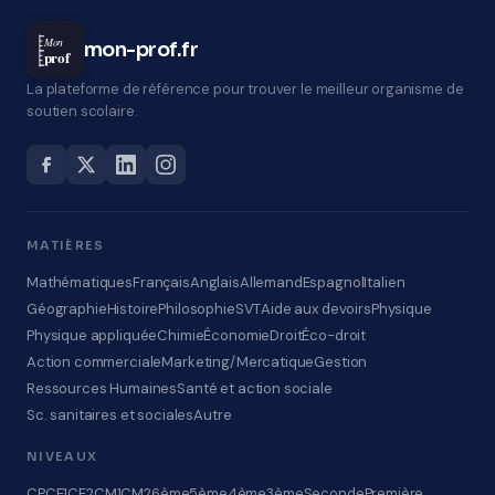
Mon
mon-prof.fr
prof
La plateforme de référence pour trouver le meilleur organisme de
soutien scolaire.
MATIÈRES
Mathématiques
Français
Anglais
Allemand
Espagnol
Italien
Géographie
Histoire
Philosophie
SVT
Aide aux devoirs
Physique
Physique appliquée
Chimie
Économie
Droit
Éco-droit
Action commerciale
Marketing/Mercatique
Gestion
Ressources Humaines
Santé et action sociale
Sc. sanitaires et sociales
Autre
NIVEAUX
CP
CE1
CE2
CM1
CM2
6ème
5ème
4ème
3ème
Seconde
Première