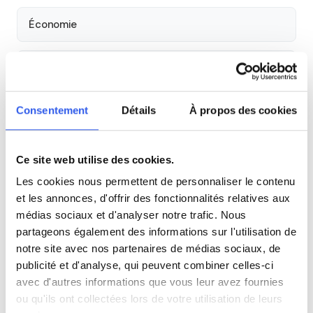
Économie
Espagnol
Consentement
Détails
À propos des cookies
Allemand
Cours par niveau
Ce site web utilise des cookies.
Les cookies nous permettent de personnaliser le contenu
Seconde
Première
Terminale
et les annonces, d'offrir des fonctionnalités relatives aux
médias sociaux et d'analyser notre trafic. Nous
partageons également des informations sur l'utilisation de
Autres lycées à proximité
notre site avec nos partenaires de médias sociaux, de
publicité et d'analyse, qui peuvent combiner celles-ci
Lycée technologique Jean Rose - secteur tertiaire,
avec d'autres informations que vous leur avez fournies
sanitaire et social
ou qu'ils ont collectées lors de votre utilisation de leurs
Meaux