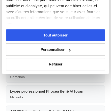
Seconde
Première
Terminale
publicité et d'analyse, qui peuvent combiner celles-ci
avec d'autres informations que vous leur avez fournies
Autres lycées à proximité
ou qu'ils ont collectées lors de votre utilisation de leurs
services.
Lycée professionnel Saint-Henri
Tout autoriser
Marseille
Personnaliser
Lycée Hamaskaïne
Marseille
Refuser
Lycée Saint-Jean de Garguier
Gémenos
Lycée professionnel Phocea René Attoyan
Marseille