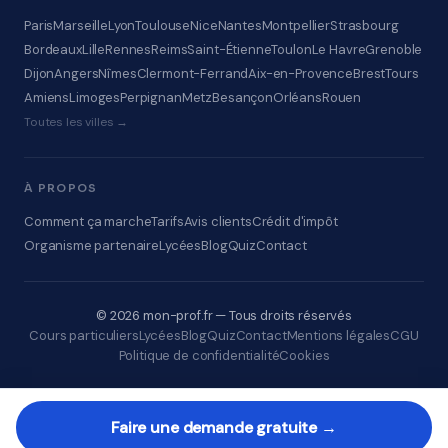
Paris
Marseille
Lyon
Toulouse
Nice
Nantes
Montpellier
Strasbourg
Bordeaux
Lille
Rennes
Reims
Saint-Étienne
Toulon
Le Havre
Grenoble
Dijon
Angers
Nîmes
Clermont-Ferrand
Aix-en-Provence
Brest
Tours
Amiens
Limoges
Perpignan
Metz
Besançon
Orléans
Rouen
Toutes les villes →
À PROPOS
Comment ça marche
Tarifs
Avis clients
Crédit d'impôt
Organisme partenaire
Lycées
Blog
Quiz
Contact
© 2026 mon-prof.fr — Tous droits réservés
Cours particuliers
Lycées
Blog
Quiz
Contact
Mentions légales
CGU
Politique de confidentialité
Cookies
Faire une demande gratuite →