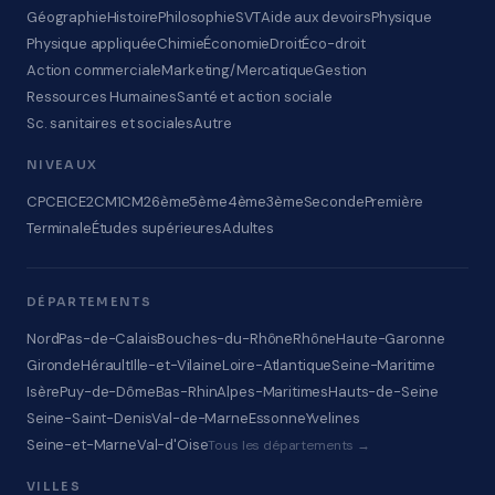
Géographie
Histoire
Philosophie
SVT
Aide aux devoirs
Physique
Physique appliquée
Chimie
Économie
Droit
Éco-droit
Action commerciale
Marketing/Mercatique
Gestion
Ressources Humaines
Santé et action sociale
Sc. sanitaires et sociales
Autre
NIVEAUX
CP
CE1
CE2
CM1
CM2
6ème
5ème
4ème
3ème
Seconde
Première
Terminale
Études supérieures
Adultes
DÉPARTEMENTS
Nord
Pas-de-Calais
Bouches-du-Rhône
Rhône
Haute-Garonne
Gironde
Hérault
Ille-et-Vilaine
Loire-Atlantique
Seine-Maritime
Isère
Puy-de-Dôme
Bas-Rhin
Alpes-Maritimes
Hauts-de-Seine
Seine-Saint-Denis
Val-de-Marne
Essonne
Yvelines
Seine-et-Marne
Val-d'Oise
Tous les départements →
VILLES