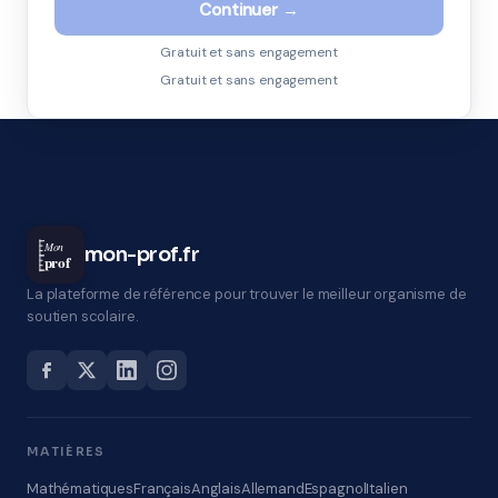
Continuer →
Gratuit et sans engagement
Gratuit et sans engagement
Mon
mon-prof.fr
prof
La plateforme de référence pour trouver le meilleur organisme de
soutien scolaire.
MATIÈRES
Mathématiques
Français
Anglais
Allemand
Espagnol
Italien