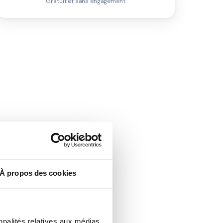
Gratuit et sans engagement
À propos des cookies
nnalités relatives aux médias