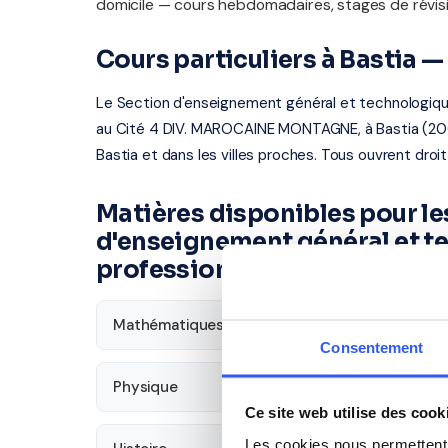
domicile — cours hebdomadaires, stages de révisi
Cours particuliers à Bastia 
Le Section d'enseignement général et technologiqu
au Cité 4 DIV. MAROCAINE MONTAGNE, à Bastia (2060
Bastia et dans les villes proches. Tous ouvrent droi
Matières disponibles pour le
d'enseignement général et t
professionnel Fred Scamaron
Mathématiques
Français
Consentement
Physique
SVT
Ce site web utilise des cook
Les cookies nous permettent d