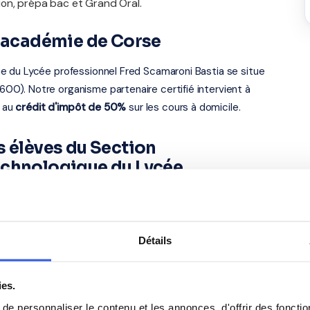
on, prépa bac et Grand Oral.
— académie de Corse
e du Lycée professionnel Fred Scamaroni Bastia se situe
0). Notre organisme partenaire certifié intervient à
t au
crédit d'impôt de 50%
sur les cours à domicile.
s élèves du Section
echnologique du Lycée
i Bastia
Anglais
Détails
Philosophie
ies.
e personnaliser le contenu et les annonces, d'offrir des fonctio