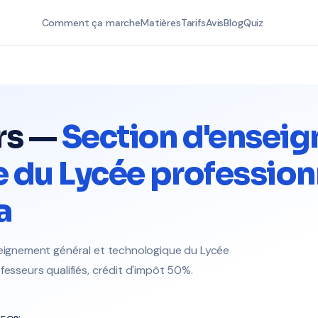
Comment ça marche
Matières
Tarifs
Avis
Blog
Quiz
rs —
Section d'ensei
 du Lycée profession
a
nseignement général et technologique du Lycée
fesseurs qualifiés, crédit d'impôt 50%.