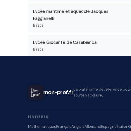
Lycée maritime et aquacole Jacques
Faggianelli
Bastia
Lycée Giocante de Casabianca
Bastia
La plateforme de référence pour
Mon
mon-prof.fr
prof
soutien scolaire.
MATIÈRES
Mathématiques
Français
Anglais
Allemand
Espagnol
Italien
G