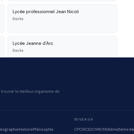
Lycée professionnel Jean Nicoli
Bastia
Lycée Jeanne d'Arc
Bastia
 trouver le meilleur organisme de
NIVEAUX
éographie
Histoire
Philosophie
CP
CE1
CE2
CM1
CM2
6ème
5ème
4è