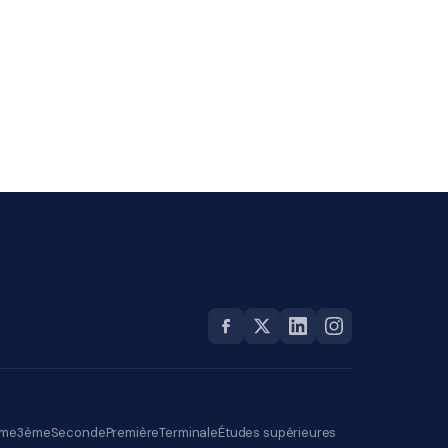
me
3ème
Seconde
Première
Terminale
Études supérieures