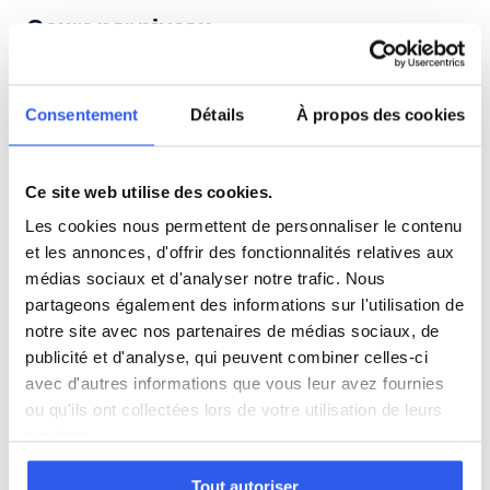
Cours par niveau
Seconde
Première
Terminale
Consentement
Détails
À propos des cookies
Tous les cours particuliers à Limoges
Découvrez l'ensemble de notre offre à Limoges :
Voir tous
Ce site web utilise des cookies.
les cours à Limoges →
Les cookies nous permettent de personnaliser le contenu
et les annonces, d'offrir des fonctionnalités relatives aux
Autres lycées à proximité
médias sociaux et d'analyser notre trafic. Nous
partageons également des informations sur l'utilisation de
notre site avec nos partenaires de médias sociaux, de
Lycée professionnel Raoul Dautry
publicité et d'analyse, qui peuvent combiner celles-ci
Limoges
avec d'autres informations que vous leur avez fournies
ou qu'ils ont collectées lors de votre utilisation de leurs
Lycée professionnel Saint-Exupéry
services.
Limoges
Tout autoriser