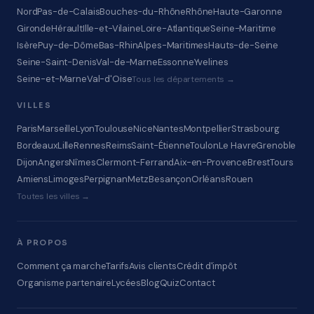
Nord
Pas-de-Calais
Bouches-du-Rhône
Rhône
Haute-Garonne
Gironde
Hérault
Ille-et-Vilaine
Loire-Atlantique
Seine-Maritime
Isère
Puy-de-Dôme
Bas-Rhin
Alpes-Maritimes
Hauts-de-Seine
Seine-Saint-Denis
Val-de-Marne
Essonne
Yvelines
Seine-et-Marne
Val-d'Oise
Tous les départements →
VILLES
Paris
Marseille
Lyon
Toulouse
Nice
Nantes
Montpellier
Strasbourg
Bordeaux
Lille
Rennes
Reims
Saint-Étienne
Toulon
Le Havre
Grenoble
Dijon
Angers
Nîmes
Clermont-Ferrand
Aix-en-Provence
Brest
Tours
Amiens
Limoges
Perpignan
Metz
Besançon
Orléans
Rouen
Toutes les villes →
À PROPOS
Comment ça marche
Tarifs
Avis clients
Crédit d'impôt
Organisme partenaire
Lycées
Blog
Quiz
Contact