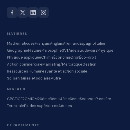
MATIÈRES
Mathématiques
Français
Anglais
Allemand
Espagnol
Italien
Géographie
Histoire
Philosophie
SVT
Aide aux devoirs
Physique
Physique appliquée
Chimie
Économie
Droit
Éco-droit
Action commerciale
Marketing/Mercatique
Gestion
Ressources Humaines
Santé et action sociale
Sc. sanitaires et sociales
Autre
NIVEAUX
CP
CE1
CE2
CM1
CM2
6ème
5ème
4ème
3ème
Seconde
Première
Terminale
Études supérieures
Adultes
DÉPARTEMENTS