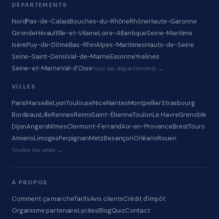
DÉPARTEMENTS
Nord
Pas-de-Calais
Bouches-du-Rhône
Rhône
Haute-Garonne
Gironde
Hérault
Ille-et-Vilaine
Loire-Atlantique
Seine-Maritime
Isère
Puy-de-Dôme
Bas-Rhin
Alpes-Maritimes
Hauts-de-Seine
Seine-Saint-Denis
Val-de-Marne
Essonne
Yvelines
Seine-et-Marne
Val-d'Oise
Tous les départements →
VILLES
Paris
Marseille
Lyon
Toulouse
Nice
Nantes
Montpellier
Strasbourg
Bordeaux
Lille
Rennes
Reims
Saint-Étienne
Toulon
Le Havre
Grenoble
Dijon
Angers
Nîmes
Clermont-Ferrand
Aix-en-Provence
Brest
Tours
Amiens
Limoges
Perpignan
Metz
Besançon
Orléans
Rouen
Toutes les villes →
À PROPOS
Comment ça marche
Tarifs
Avis clients
Crédit d'impôt
Organisme partenaire
Lycées
Blog
Quiz
Contact