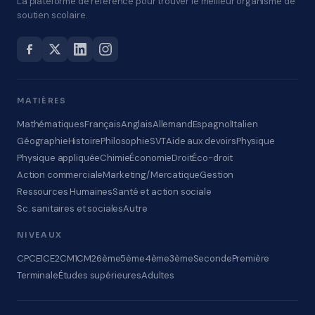
La plateforme de référence pour trouver le meilleur organisme de
soutien scolaire.
MATIÈRES
Mathématiques
Français
Anglais
Allemand
Espagnol
Italien
Géographie
Histoire
Philosophie
SVT
Aide aux devoirs
Physique
Physique appliquée
Chimie
Économie
Droit
Éco-droit
Action commerciale
Marketing/Mercatique
Gestion
Ressources Humaines
Santé et action sociale
Sc. sanitaires et sociales
Autre
NIVEAUX
CP
CE1
CE2
CM1
CM2
6ème
5ème
4ème
3ème
Seconde
Première
Terminale
Études supérieures
Adultes