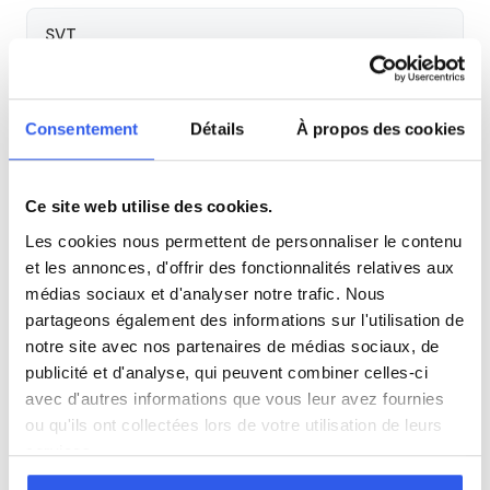
SVT
Philosophie
Consentement
Détails
À propos des cookies
Histoire
Ce site web utilise des cookies.
Économie
Les cookies nous permettent de personnaliser le contenu
et les annonces, d'offrir des fonctionnalités relatives aux
médias sociaux et d'analyser notre trafic. Nous
Espagnol
partageons également des informations sur l'utilisation de
notre site avec nos partenaires de médias sociaux, de
publicité et d'analyse, qui peuvent combiner celles-ci
Allemand
avec d'autres informations que vous leur avez fournies
ou qu'ils ont collectées lors de votre utilisation de leurs
Cours par niveau
services.