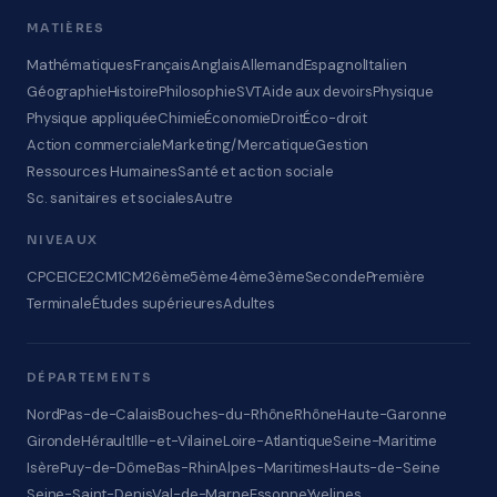
MATIÈRES
Mathématiques
Français
Anglais
Allemand
Espagnol
Italien
Géographie
Histoire
Philosophie
SVT
Aide aux devoirs
Physique
Physique appliquée
Chimie
Économie
Droit
Éco-droit
Action commerciale
Marketing/Mercatique
Gestion
Ressources Humaines
Santé et action sociale
Sc. sanitaires et sociales
Autre
NIVEAUX
CP
CE1
CE2
CM1
CM2
6ème
5ème
4ème
3ème
Seconde
Première
Terminale
Études supérieures
Adultes
DÉPARTEMENTS
Nord
Pas-de-Calais
Bouches-du-Rhône
Rhône
Haute-Garonne
Gironde
Hérault
Ille-et-Vilaine
Loire-Atlantique
Seine-Maritime
Isère
Puy-de-Dôme
Bas-Rhin
Alpes-Maritimes
Hauts-de-Seine
Seine-Saint-Denis
Val-de-Marne
Essonne
Yvelines