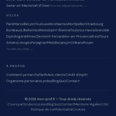
Seine-et-Marne
Val-d'Oise
Tous les départements →
VILLES
Paris
Marseille
Lyon
Toulouse
Nice
Nantes
Montpellier
Strasbourg
Bordeaux
Lille
Rennes
Reims
Saint-Étienne
Toulon
Le Havre
Grenoble
Dijon
Angers
Nîmes
Clermont-Ferrand
Aix-en-Provence
Brest
Tours
Amiens
Limoges
Perpignan
Metz
Besançon
Orléans
Rouen
Toutes les villes →
À PROPOS
Comment ça marche
Tarifs
Avis clients
Crédit d'impôt
Organisme partenaire
Lycées
Blog
Quiz
Contact
© 2026 mon-prof.fr — Tous droits réservés
Cours particuliers
Lycées
Blog
Quiz
Contact
Mentions légales
CGU
Politique de confidentialité
Cookies