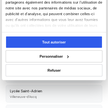
partageons également des informations sur l'utilisation de
notre site avec nos partenaires de médias sociaux, de
Tous les cours particuliers à Lille
publicité et d'analyse, qui peuvent combiner celles-ci
Découvrez l'ensemble de notre offre à Lille :
Voir tous les
avec d'autres informations que vous leur avez fournies
ou qu'ils ont collectées lors de votre utilisation de leurs
cours à Lille →
services.
Autres lycées à proximité
Tout autoriser
Campus Ozanam
Personnaliser
Lille
Refuser
Lycée polyvalent La Sagesse
Valenciennes
Lycée Saint-Adrien
Villeneuve-d'Ascq