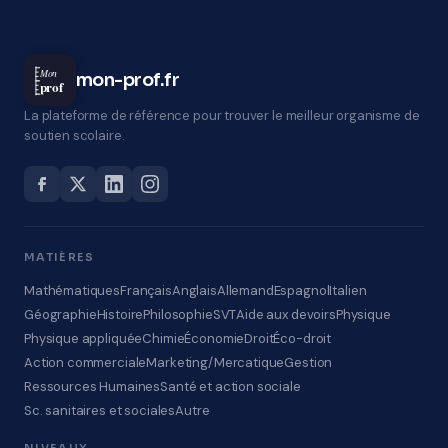
Mon
mon-prof.fr
prof
La plateforme de référence pour trouver le meilleur organisme de
soutien scolaire.
MATIÈRES
Mathématiques
Français
Anglais
Allemand
Espagnol
Italien
Géographie
Histoire
Philosophie
SVT
Aide aux devoirs
Physique
Physique appliquée
Chimie
Économie
Droit
Éco-droit
Action commerciale
Marketing/Mercatique
Gestion
Ressources Humaines
Santé et action sociale
Sc. sanitaires et sociales
Autre