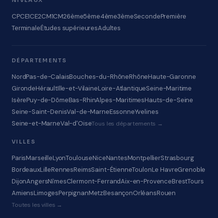
NIVEAUX
CP
CE1
CE2
CM1
CM2
6ème
5ème
4ème
3ème
Seconde
Première
Terminale
Études supérieures
Adultes
DÉPARTEMENTS
Nord
Pas-de-Calais
Bouches-du-Rhône
Rhône
Haute-Garonne
Gironde
Hérault
Ille-et-Vilaine
Loire-Atlantique
Seine-Maritime
Isère
Puy-de-Dôme
Bas-Rhin
Alpes-Maritimes
Hauts-de-Seine
Seine-Saint-Denis
Val-de-Marne
Essonne
Yvelines
Seine-et-Marne
Val-d'Oise
Tous les départements →
VILLES
Paris
Marseille
Lyon
Toulouse
Nice
Nantes
Montpellier
Strasbourg
Bordeaux
Lille
Rennes
Reims
Saint-Étienne
Toulon
Le Havre
Grenoble
Dijon
Angers
Nîmes
Clermont-Ferrand
Aix-en-Provence
Brest
Tours
Amiens
Limoges
Perpignan
Metz
Besançon
Orléans
Rouen
Toutes les villes →