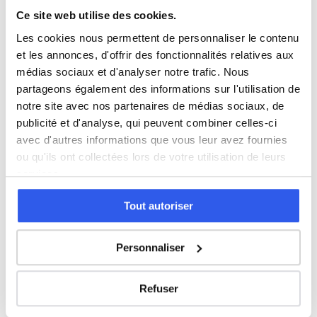
Ce site web utilise des cookies.
Les cookies nous permettent de personnaliser le contenu
Allemand
et les annonces, d'offrir des fonctionnalités relatives aux
médias sociaux et d'analyser notre trafic. Nous
Cours par niveau
partageons également des informations sur l'utilisation de
notre site avec nos partenaires de médias sociaux, de
Seconde
Première
Terminale
publicité et d'analyse, qui peuvent combiner celles-ci
avec d'autres informations que vous leur avez fournies
Études supérieures
ou qu'ils ont collectées lors de votre utilisation de leurs
services.
Tous les cours particuliers à Nice
Tout autoriser
Découvrez l'ensemble de notre offre à Nice :
Voir tous les
cours à Nice →
Personnaliser
Autres lycées à proximité
Refuser
Lycée du Parc Impérial