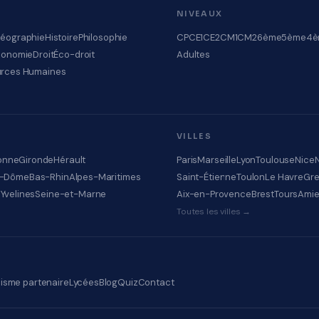
NIVEAUX
éographie
Histoire
Philosophie
CP
CE1
CE2
CM1
CM2
6ème
5ème
4è
conomie
Droit
Éco-droit
Adultes
rces Humaines
VILLES
onne
Gironde
Hérault
Paris
Marseille
Lyon
Toulouse
Nice
e-Dôme
Bas-Rhin
Alpes-Maritimes
Saint-Étienne
Toulon
Le Havre
Gre
e
Yvelines
Seine-et-Marne
Aix-en-Provence
Brest
Tours
Ami
Toutes les villes →
isme partenaire
Lycées
Blog
Quiz
Contact