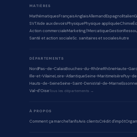
MATIÈRES
Mathématiques
Français
Anglais
Allemand
Espagnol
Italien
G
SVT
Aide aux devoirs
Physique
Physique appliquée
Chimie
É
Action commerciale
Marketing/Mercatique
Gestion
Ressou
Santé et action sociale
Sc. sanitaires et sociales
Autre
DÉPARTEMENTS
Nord
Pas-de-Calais
Bouches-du-Rhône
Rhône
Haute-Gar
Ille-et-Vilaine
Loire-Atlantique
Seine-Maritime
Isère
Puy-d
Hauts-de-Seine
Seine-Saint-Denis
Val-de-Marne
Essonn
Val-d'Oise
Tous les départements →
À PROPOS
Comment ça marche
Tarifs
Avis clients
Crédit d'impôt
Organ