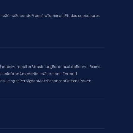
me
3ème
Seconde
Première
Terminale
Études supérieures
Nantes
Montpellier
Strasbourg
Bordeaux
Lille
Rennes
Reims
noble
Dijon
Angers
Nîmes
Clermont-Ferrand
ens
Limoges
Perpignan
Metz
Besançon
Orléans
Rouen