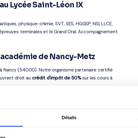
au Lycée Saint-Léon IX
atiques, physique-chimie, SVT, SES, HGGSP, NSI, LLCE,
es épreuves terminales et le Grand Oral. Accompagnement
— académie de Nancy-Metz
 à Nancy (54000). Notre organisme partenaire certifié
ouvrent droit au
crédit d'impôt de 50%
sur les cours à
s élèves du Lycée Saint-Léon IX
Détails
Anglais
ies.