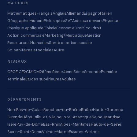
MATIÈRES
Mathématiques
Français
Anglais
Allemand
Espagnol
Italien
Géographie
Histoire
Philosophie
SVT
Aide aux devoirs
Physique
Physique appliquée
Chimie
Économie
Droit
Éco-droit
Action commerciale
Marketing/Mercatique
Gestion
Ressources Humaines
Santé et action sociale
Sc. sanitaires et sociales
Autre
NIVEAUX
CP
CE1
CE2
CM1
CM2
6ème
5ème
4ème
3ème
Seconde
Première
Terminale
Études supérieures
Adultes
DÉPARTEMENTS
Nord
Pas-de-Calais
Bouches-du-Rhône
Rhône
Haute-Garonne
Gironde
Hérault
Ille-et-Vilaine
Loire-Atlantique
Seine-Maritime
Isère
Puy-de-Dôme
Bas-Rhin
Alpes-Maritimes
Hauts-de-Seine
Seine-Saint-Denis
Val-de-Marne
Essonne
Yvelines