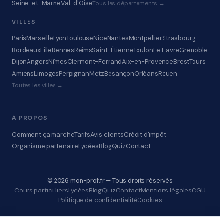
Seine-et-Marne
Val-d'Oise
Tous les départements →
VILLES
Paris
Marseille
Lyon
Toulouse
Nice
Nantes
Montpellier
Strasbourg
Bordeaux
Lille
Rennes
Reims
Saint-Étienne
Toulon
Le Havre
Grenoble
Dijon
Angers
Nîmes
Clermont-Ferrand
Aix-en-Provence
Brest
Tours
Amiens
Limoges
Perpignan
Metz
Besançon
Orléans
Rouen
Toutes les villes →
À PROPOS
Comment ça marche
Tarifs
Avis clients
Crédit d'impôt
Organisme partenaire
Lycées
Blog
Quiz
Contact
© 2026 mon-prof.fr — Tous droits réservés
Cours particuliers
Lycées
Blog
Quiz
Contact
Mentions légales
CGU
Politique de confidentialité
Cookies